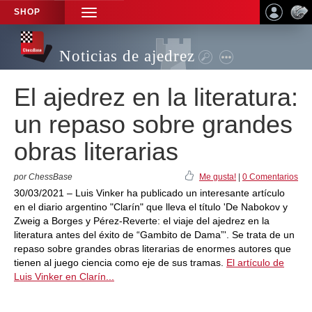
SHOP
TOGGLE
NAVIGATION
Noticias de ajedrez
El ajedrez en la literatura:
un repaso sobre grandes
obras literarias
por ChessBase
Me gusta!
|
0 Comentarios
30/03/2021 – Luis Vinker ha publicado un interesante artículo
en el diario argentino "Clarín" que lleva el título 'De Nabokov y
Zweig a Borges y Pérez-Reverte: el viaje del ajedrez en la
literatura antes del éxito de “Gambito de Dama”'. Se trata de un
repaso sobre grandes obras literarias de enormes autores que
tienen al juego ciencia como eje de sus tramas.
El artículo de
Luis Vinker en Clarín...