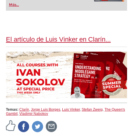
Más...
El artículo de Luis Vinker en Clarín...
Temas:
Clarín
,
Jorge Luis Borges
,
Luis Vinker
,
Stefan Zweig
,
The Queen's
Gambit
,
Vladimir Nabokov