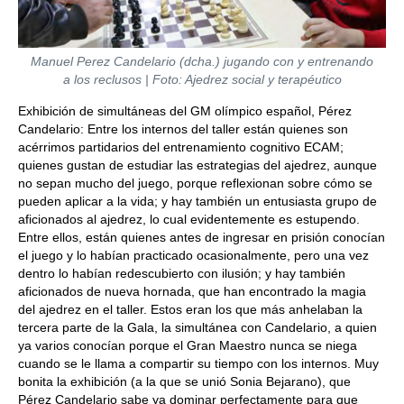
Manuel Perez Candelario (dcha.) jugando con y entrenando
a los reclusos
| Foto: Ajedrez social y terapéutico
Exhibición de simultáneas del GM olímpico español, Pérez
Candelario: Entre los internos del taller están quienes son
acérrimos partidarios del entrenamiento cognitivo ECAM;
quienes gustan de estudiar las estrategias del ajedrez, aunque
no sepan mucho del juego, porque reflexionan sobre cómo se
pueden aplicar a la vida; y hay también un entusiasta grupo de
aficionados al ajedrez, lo cual evidentemente es estupendo.
Entre ellos, están quienes antes de ingresar en prisión conocían
el juego y lo habían practicado ocasionalmente, pero una vez
dentro lo habían redescubierto con ilusión; y hay también
aficionados de nueva hornada, que han encontrado la magia
del ajedrez en el taller. Estos eran los que más anhelaban la
tercera parte de la Gala, la simultánea con Candelario, a quien
ya varios conocían porque el Gran Maestro nunca se niega
cuando se le llama a compartir su tiempo con los internos. Muy
bonita la exhibición (a la que se unió Sonia Bejarano), que
Pérez Candelario sabe ya dominar perfectamente para que