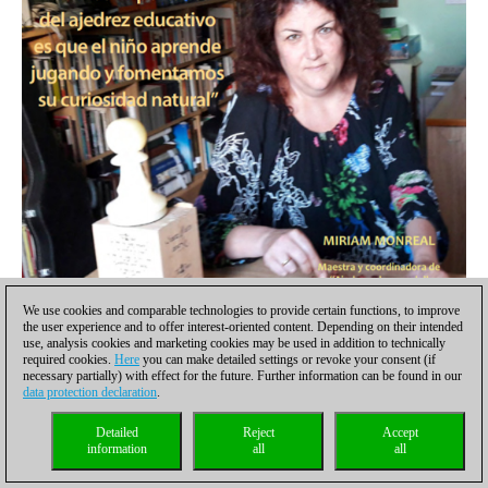
We use cookies and comparable technologies to provide certain functions, to improve
the user experience and to offer interest-oriented content. Depending on their intended
use, analysis cookies and marketing cookies may be used in addition to technically
required cookies.
Here
you can make detailed settings or revoke your consent (if
necessary partially) with effect for the future. Further information can be found in our
data protection declaration
.
Detailed
Reject
Accept
information
all
all
Revista
Ajedrez social y terapeutico no. 131 PDF descargable