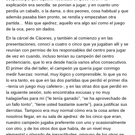
explicación era sencilla: se ponían a jugar, y en cuanto uno
perdía un caballo, o la dama, o dos peones, cosa habitual y que
además pasaba bien pronto, se rendía y empezaban otra
partida… Más que ajedrez, aquello era algo así como el juego
de la oca, pero sin dados.
En la cárcel de Cáceres, y también al comienzo y en las
presentaciones, conocí a cuatro o cinco que ya jugaban allí y se
reunían con permiso de los responsables del centro para jugar
de vez en cuando, incluso tenían su campeón del centro
penitenciario, que lo era desde hacía varios años consecutivos.
El primer día del taller, el campeón ya quería jugar conmigo
medir fuerzas: normal, muy lógico y comprensible; lo que ya no
lo era tanto, es que en las dos partidas que perdió el primer día
–tenía un juego muy cafetero-, y en las otras dos que perdió en
la siguiente sesión, solo encontraba excusas y no muy
halagüeñas para mí (“le tenía ganado”, “se ha aprovechado de
un fallo tonto”, “tiene usted bastante suerte”), para justificar sus
derrotas. Tampoco era muy normal cómo era la cosa antes de
nosotros llegar, en su sala de ajedrez: de los cinco que eran,
nuestro campeón jugaba preferente con uno y ocasionalmente
con otro, y de los otros dos que había, de un nivel muy
elemental y plagado de inexactitudes, ninguno de los otros se