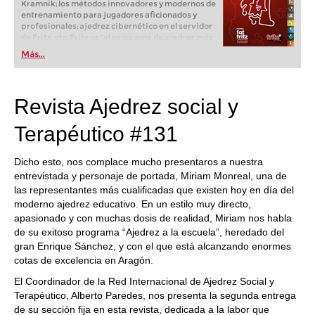
Kramnik; los métodos innovadores y modernos de
entrenamiento para jugadores aficionados y
profesionales; ajedrez cibernético en el servidor
de Fritz, etc. Fritz es “el programa de ajedrez más
popular de Alemania” (Der Spiegel) y ofrece todo
Más...
lo que necesita el ajedrecista. La novedad más
espectacular: Fritz 17 incluye el módulo basado
en una red neuronal de inteligencia artificial, "Fat
Fritz".
Revista Ajedrez social y
Terapéutico #131
Dicho esto, nos complace mucho presentaros a nuestra
entrevistada y personaje de portada, Miriam Monreal, una de
las representantes más cualificadas que existen hoy en día del
moderno ajedrez educativo. En un estilo muy directo,
apasionado y con muchas dosis de realidad, Miriam nos habla
de su exitoso programa “Ajedrez a la escuela”, heredado del
gran Enrique Sánchez, y con el que está alcanzando enormes
cotas de excelencia en Aragón.
El Coordinador de la Red Internacional de Ajedrez Social y
Terapéutico, Alberto Paredes, nos presenta la segunda entrega
de su sección fija en esta revista, dedicada a la labor que