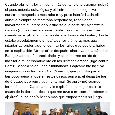
Cuando abrí el taller a mucha más gente, y el programa incluyó
el pensamiento estratégico y el Entrenamiento cognitivo,
nuestro protagonista mostraba muy poco interés hacia ello,
aunque siempre se mostraba respetuoso, reservando
mayormente su atención y esfuerzo a la parte del ajedrez: lo
curioso (o más bien lo consecuente con su actitud) es que
cuando yo explicaba nociones de aperturas o de finales, donde
estaba absolutamente en pañales, su afán era, más que
intentar aprender algo, encontrar los fallos que podiera haber
en la explicación. Varios años después, ahora ya en la cárcel de
Badajoz adonde fue trasladado, y sin haberme tenido de
monitor a mí personalmente en los últimos tiempos, jugó contra
Pérez Candelario en unas simultáneas. Lógicamente no tuvo
ninguna opción frente al Gran Maestro, que por otra parte
tampoco juega a tope en estos casos; aun así, el desastre fue
de órdago, jugó rematadamente mal. Se aproximó cuando
terminó todo a Candelario, y le explicó en su mejor estilo la
causa de la derrota: desde que me tuvo a mí como “profesor de
ajedrez”, él no había hecho más que empeorar en su juego.