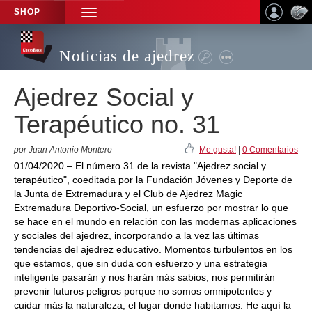
SHOP
TOGGLE
NAVIGATION
Noticias de ajedrez
Ajedrez Social y
Terapéutico no. 31
por Juan Antonio Montero
Me gusta!
|
0 Comentarios
01/04/2020 – El número 31 de la revista "Ajedrez social y
terapéutico", coeditada por la Fundación Jóvenes y Deporte de
la Junta de Extremadura y el Club de Ajedrez Magic
Extremadura Deportivo-Social, un esfuerzo por mostrar lo que
se hace en el mundo en relación con las modernas aplicaciones
y sociales del ajedrez, incorporando a la vez las últimas
tendencias del ajedrez educativo. Momentos turbulentos en los
que estamos, que sin duda con esfuerzo y una estrategia
inteligente pasarán y nos harán más sabios, nos permitirán
prevenir futuros peligros porque no somos omnipotentes y
cuidar más la naturaleza, el lugar donde habitamos. He aquí la