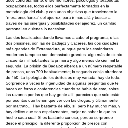
doce concretamente, entre monitores, psicólogos y terapeutas
ocupacionales, todos ellos perfectamente formados en la
metodología del club- y con unos objetivos que trascienden la
“mera enseñanza” del ajedrez, para ir más allá y buscar a
través de las sinergias y posibilidades del ajedrez, un cambio
personal en quienes lo necesitan.
Las dos localidades donde llevamos a cabo el programa, o las
dos prisiones, son las de Badajoz y Cáceres, las dos ciudades
más grandes de Extremadura, aunque para los estándares
modernos tampoco son demasiado grandes: algo más de ciento
cincuenta mil habitantes la primera y algo menos de cien mil la
segunda. La prisión de Badajoz alberga a un número respetable
de presos, unos 700 habitualmente; la segunda cobija alrededor
de 450. La tipología de los delitos es muy variada: hay de todo.
Sorprende a veces la ingenuidad de algunas preguntas que te
hacen en foros o conferencias cuando se habla de esto, sobre
las razones por las que hay gente allí: pareciera que solo están
por asuntos que tienen que ver con las drogas, y últimamente
por maltrato… Hay bastante de ello, sí, pero hay mucho más, y
hay delitos que son espeluznantes, mejor no saber lo que ha
hecho cada cual. Sí es bastante curioso, porque sorprende
desde el principio, la diferente proporción de presos con