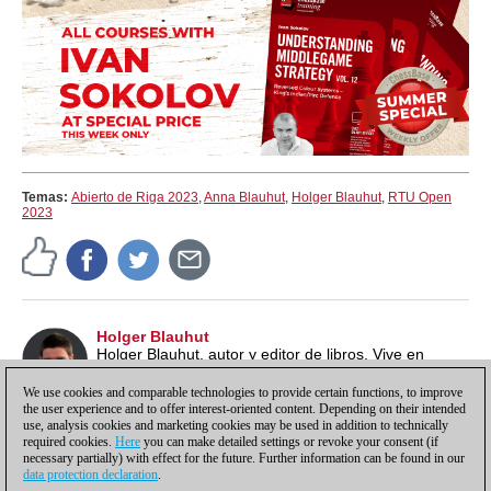
Temas:
Abierto de Riga 2023
,
Anna Blauhut
,
Holger Blauhut
,
RTU Open
2023
Holger Blauhut
Holger Blauhut, autor y editor de libros. Vive en
Fredrikstad/Noruega.
We use cookies and comparable technologies to provide certain functions, to improve
the user experience and to offer interest-oriented content. Depending on their intended
use, analysis cookies and marketing cookies may be used in addition to technically
required cookies.
Here
you can make detailed settings or revoke your consent (if
necessary partially) with effect for the future. Further information can be found in our
data protection declaration
.