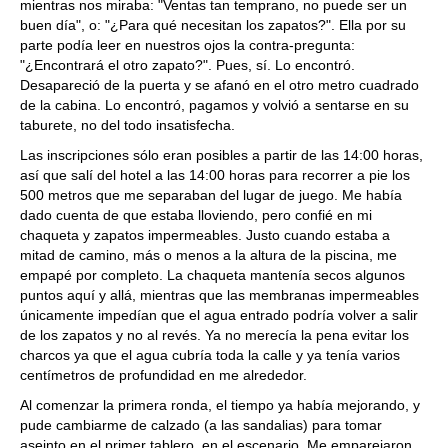
mientras nos miraba: "Ventas tan temprano, no puede ser un
buen día", o: "¿Para qué necesitan los zapatos?". Ella por su
parte podía leer en nuestros ojos la contra-pregunta:
"¿Encontrará el otro zapato?". Pues, sí. Lo encontró.
Desapareció de la puerta y se afanó en el otro metro cuadrado
de la cabina. Lo encontró, pagamos y volvió a sentarse en su
taburete, no del todo insatisfecha.
Las inscripciones sólo eran posibles a partir de las 14:00 horas,
así que salí del hotel a las 14:00 horas para recorrer a pie los
500 metros que me separaban del lugar de juego. Me había
dado cuenta de que estaba lloviendo, pero confié en mi
chaqueta y zapatos impermeables. Justo cuando estaba a
mitad de camino, más o menos a la altura de la piscina, me
empapé por completo. La chaqueta mantenía secos algunos
puntos aquí y allá, mientras que las membranas impermeables
únicamente impedían que el agua entrado podría volver a salir
de los zapatos y no al revés. Ya no merecía la pena evitar los
charcos ya que el agua cubría toda la calle y ya tenía varios
centímetros de profundidad en me alrededor.
Al comenzar la primera ronda, el tiempo ya había mejorando, y
pude cambiarme de calzado (a las sandalias) para tomar
aseinto en el primer tablero, en el escenario. Me emparejaron