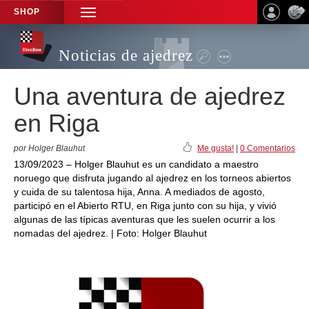
SHOP
TOGGLE
NAVIGATION
Noticias de ajedrez
Una aventura de ajedrez
en Riga
por Holger Blauhut
Me gusta!
|
0 Comentarios
13/09/2023 – Holger Blauhut es un candidato a maestro
noruego que disfruta jugando al ajedrez en los torneos abiertos
y cuida de su talentosa hija, Anna. A mediados de agosto,
participó en el Abierto RTU, en Riga junto con su hija, y vivió
algunas de las típicas aventuras que les suelen ocurrir a los
nomadas del ajedrez. | Foto: Holger Blauhut