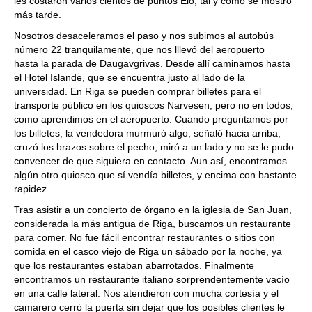
les costaron varios cientos de puntos Elo, tal y como se mostró
más tarde.
Nosotros desaceleramos el paso y nos subimos al autobús
número 22 tranquilamente, que nos lllevó del aeropuerto
hasta la parada de Daugavgrivas. Desde allí caminamos hasta
el Hotel Islande, que se encuentra justo al lado de la
universidad. En Riga se pueden comprar billetes para el
transporte público en los quioscos Narvesen, pero no en todos,
como aprendimos en el aeropuerto. Cuando preguntamos por
los billetes, la vendedora murmuró algo, señaló hacia arriba,
cruzó los brazos sobre el pecho, miró a un lado y no se le pudo
convencer de que siguiera en contacto. Aun así, encontramos
algún otro quiosco que sí vendía billetes, y encima con bastante
rapidez.
Tras asistir a un concierto de órgano en la iglesia de San Juan,
considerada la más antigua de Riga, buscamos un restaurante
para comer. No fue fácil encontrar restaurantes o sitios con
comida en el casco viejo de Riga un sábado por la noche, ya
que los restaurantes estaban abarrotados. Finalmente
encontramos un restaurante italiano sorprendentemente vacío
en una calle lateral. Nos atendieron con mucha cortesía y el
camarero cerró la puerta sin dejar que los posibles clientes le