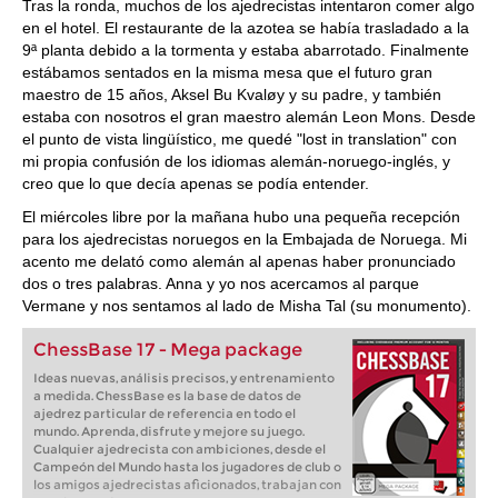
Tras la ronda, muchos de los ajedrecistas intentaron comer algo
en el hotel. El restaurante de la azotea se había trasladado a la
9ª planta debido a la tormenta y estaba abarrotado. Finalmente
estábamos sentados en la misma mesa que el futuro gran
maestro de 15 años, Aksel Bu Kvaløy y su padre, y también
estaba con nosotros el gran maestro alemán Leon Mons. Desde
el punto de vista lingüístico, me quedé "lost in translation" con
mi propia confusión de los idiomas alemán-noruego-inglés, y
creo que lo que decía apenas se podía entender.
El miércoles libre por la mañana hubo una pequeña recepción
para los ajedrecistas noruegos en la Embajada de Noruega. Mi
acento me delató como alemán al apenas haber pronunciado
dos o tres palabras. Anna y yo nos acercamos al parque
Vermane y nos sentamos al lado de Misha Tal (su monumento).
ChessBase 17 - Mega package
Ideas nuevas, análisis precisos, y entrenamiento
a medida. ChessBase es la base de datos de
ajedrez particular de referencia en todo el
mundo. Aprenda, disfrute y mejore su juego.
Cualquier ajedrecista con ambiciones, desde el
Campeón del Mundo hasta los jugadores de club o
los amigos ajedrecistas aficionados, trabajan con