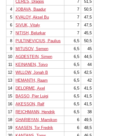
CERES, Dragos
7
51,5
4
JOBAVA, Baadur
7
50,5
5
KVALOY, Aksel Bu
7
47,5
6
SIVUK, Vitaly
7
47,5
7
NITISH, Belurkar
7
45,5
8
PULTINEVICIUS, Paulius
6,5
50,5
9
MITUSOV, Semen
6,5
45
10
AGDESTEIN, Simen
6,5
44,5
11
KEINANEN, Toivo
6,5
44
12
WILLOW, Jonah B
6,5
42,5
13
HEMANTH, Raam
6,5
42
14
DELORME, Axel
6,5
41,5
15
BASSO, Pier Luigi
6,5
41,5
16
AKESSON, Ralf
6,5
41,5
17
REICHMANN, Hendrik
6,5
38
18
GHARIBYAN, Mamikon
6
49,5
19
KAASEN, Tor Fredrik
6
48,5
20
KANTANS, Toms
6
46,5