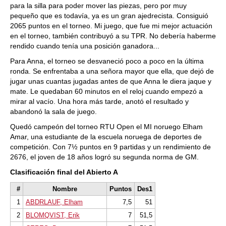
para la silla para poder mover las piezas, pero por muy
pequeño que es todavía, ya es un gran ajedrecista. Consiguió
2065 puntos en el torneo. Mi juego, que fue mi mejor actuación
en el torneo, también contribuyó a su TPR. No debería haberme
rendido cuando tenía una posición ganadora...
Para Anna, el torneo se desvaneció poco a poco en la última
ronda. Se enfrentaba a una señora mayor que ella, que dejó de
jugar unas cuantas jugadas antes de que Anna le diera jaque y
mate. Le quedaban 60 minutos en el reloj cuando empezó a
mirar al vacío. Una hora más tarde, anotó el resultado y
abandonó la sala de juego.
Quedó campeón del torneo RTU Open el MI noruego Elham
Amar, una estudiante de la escuela noruega de deportes de
competición. Con 7½ puntos en 9 partidas y un rendimiento de
2676, el joven de 18 años logró su segunda norma de GM.
Clasificación final del Abierto A
#
Nombre
Puntos
Des1
1
ABDRLAUF, Elham
7,5
51
2
BLOMQVIST, Erik
7
51,5