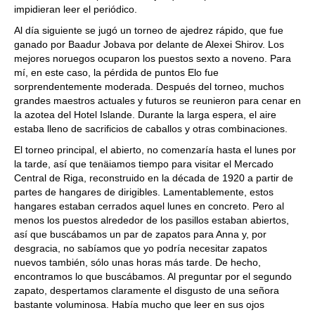
impidieran leer el periódico.
Al día siguiente se jugó un torneo de ajedrez rápido, que fue
ganado por Baadur Jobava por delante de Alexei Shirov. Los
mejores noruegos ocuparon los puestos sexto a noveno. Para
mí, en este caso, la pérdida de puntos Elo fue
sorprendentemente moderada. Después del torneo, muchos
grandes maestros actuales y futuros se reunieron para cenar en
la azotea del Hotel Islande. Durante la larga espera, el aire
estaba lleno de sacrificios de caballos y otras combinaciones.
El torneo principal, el abierto, no comenzaría hasta el lunes por
la tarde, así que tenäiamos tiempo para visitar el Mercado
Central de Riga, reconstruido en la década de 1920 a partir de
partes de hangares de dirigibles. Lamentablemente, estos
hangares estaban cerrados aquel lunes en concreto. Pero al
menos los puestos alrededor de los pasillos estaban abiertos,
así que buscábamos un par de zapatos para Anna y, por
desgracia, no sabíamos que yo podría necesitar zapatos
nuevos también, sólo unas horas más tarde. De hecho,
encontramos lo que buscábamos. Al preguntar por el segundo
zapato, despertamos claramente el disgusto de una señora
bastante voluminosa. Había mucho que leer en sus ojos