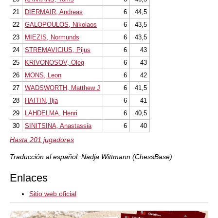
21
DIERMAIR, Andreas
6
44,5
22
GALOPOULOS, Nikolaos
6
43,5
23
MIEZIS, Normunds
6
43,5
24
STREMAVICIUS, Pijus
6
43
25
KRIVONOSOV, Oleg
6
43
26
MONS, Leon
6
42
27
WADSWORTH, Matthew J
6
41,5
28
HAITIN, Ilja
6
41
29
LAHDELMA, Henri
6
40,5
30
SINITSINA, Anastassia
6
40
Hasta 201 jugadores
Traducción al español: Nadja Wittmann (ChessBase)
Enlaces
Sitio web oficial