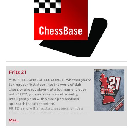
Fritz 21
YOUR PERSONAL CHESS COACH - Whether you’re
taking your first steps into the world of club
chess, or already playing at a tournament level:
with FRITZ, you can train more efficiently,
intelligently and with a more personalised
approach than ever before.
FRITZ is more than just a chess engine – it’s a
training revolution! Whether you’re taking your
first steps into the world of club chess, or already
Más...
playing at a tournament level: with FRITZ, you can
train more efficiently, intelligently and with a
more personalised approach than ever before.