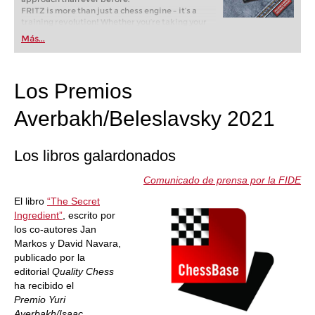
FRITZ is more than just a chess engine – it’s a
training revolution! Whether you’re taking your
first steps into the world of club chess, or already
Más...
playing at a tournament level: with FRITZ, you can
train more efficiently, intelligently and with a
more personalised approach than ever before.
Los Premios
Averbakh/Beleslavsky 2021
Los libros galardonados
Comunicado de prensa por la FIDE
El libro
“The Secret
Ingredient”
, escrito por
los co-autores Jan
Markos y David Navara,
publicado por la
editorial
Quality Chess
ha recibido el
Premio Yuri
Averbakh/Isaac