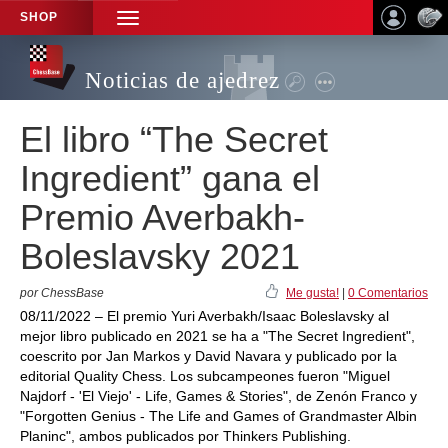
SHOP
TOGGLE
NAVIGATION
Noticias de ajedrez
El libro “The Secret
Ingredient” gana el
Premio Averbakh-
Boleslavsky 2021
por ChessBase
Me gusta!
|
0 Comentarios
08/11/2022 – El premio Yuri Averbakh/Isaac Boleslavsky al
mejor libro publicado en 2021 se ha a "The Secret Ingredient",
coescrito por Jan Markos y David Navara y publicado por la
editorial Quality Chess. Los subcampeones fueron "Miguel
Najdorf - 'El Viejo' - Life, Games & Stories", de Zenón Franco y
"Forgotten Genius - The Life and Games of Grandmaster Albin
Planinc", ambos publicados por Thinkers Publishing.