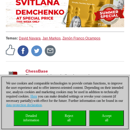
Temas:
David Navara
,
Jan Markos
,
Zenón Franco Ocampos
ChessBase
Pistas, tutoriales e indicaciones sobre nuestros
productos, para sacarles todo el partido y más.
We use cookies and comparable technologies to provide certain functions, to improve
the user experience and to offer interest-oriented content. Depending on their intended
use, analysis cookies and marketing cookies may be used in addition to technically
required cookies.
Here
you can make detailed settings or revoke your consent (if
necessary partially) with effect for the future. Further information can be found in our
data protection declaration
.
Política de privacidad
|
Pie de imprenta
|
Para contactar
|
Cookies Management
|
Detailed
Reject
Accept
Licencias
|
Compliance Hotline
|
Inicio
information
all
all
© 2017 ChessBase GmbH | Osterbekstraße 90a | 22083 Hamburgo | Alemania
coldest news