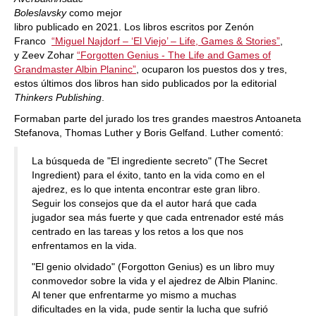
Boleslavsky
como mejor
libro publicado en 2021. Los libros escritos por Zenón
Franco
“Miguel Najdorf – ‘El Viejo’ – Life, Games & Stories”
,
y Zeev Zohar
“Forgotten Genius - The Life and Games of
Grandmaster Albin Planinc”
, ocuparon los puestos dos y tres,
estos últimos dos libros han sido publicados por la editorial
Thinkers Publishing
.
Formaban parte del jurado los tres grandes maestros Antoaneta
Stefanova, Thomas Luther y Boris Gelfand. Luther comentó:
La búsqueda de "El ingrediente secreto" (The Secret
Ingredient) para el éxito, tanto en la vida como en el
ajedrez, es lo que intenta encontrar este gran libro.
Seguir los consejos que da el autor hará que cada
jugador sea más fuerte y que cada entrenador esté más
centrado en las tareas y los retos a los que nos
enfrentamos en la vida.
"El genio olvidado" (Forgotton Genius) es un libro muy
conmovedor sobre la vida y el ajedrez de Albin Planinc.
Al tener que enfrentarme yo mismo a muchas
dificultades en la vida, pude sentir la lucha que sufrió