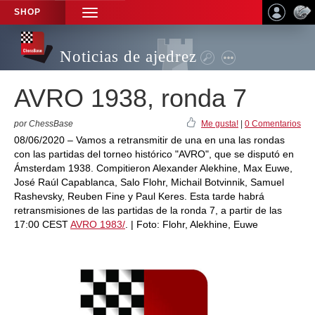
SHOP
TOGGLE
NAVIGATION
Noticias de ajedrez
AVRO 1938, ronda 7
por ChessBase
Me gusta!
|
0 Comentarios
08/06/2020 – Vamos a retransmitir de una en una las rondas
con las partidas del torneo histórico "AVRO", que se disputó en
Ámsterdam 1938. Compitieron Alexander Alekhine, Max Euwe,
José Raúl Capablanca, Salo Flohr, Michail Botvinnik, Samuel
Rashevsky, Reuben Fine y Paul Keres. Esta tarde habrá
retransmisiones de las partidas de la ronda 7, a partir de las
17:00 CEST
AVRO 1983/
. | Foto: Flohr, Alekhine, Euwe