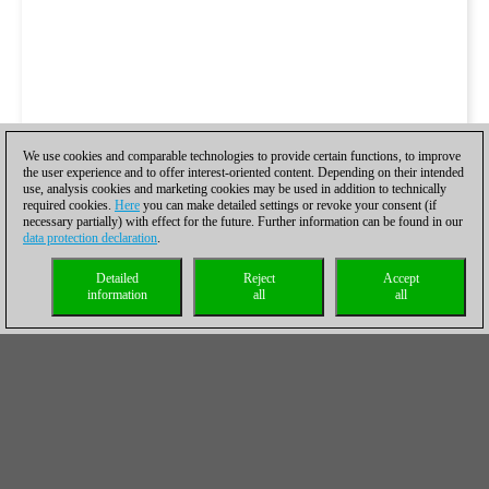
We use cookies and comparable technologies to provide certain functions, to improve
the user experience and to offer interest-oriented content. Depending on their intended
use, analysis cookies and marketing cookies may be used in addition to technically
required cookies.
Here
you can make detailed settings or revoke your consent (if
necessary partially) with effect for the future. Further information can be found in our
data protection declaration
.
Detailed
Reject
Accept
information
all
all