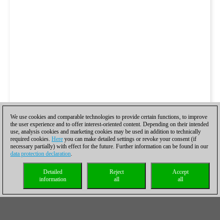
We use cookies and comparable technologies to provide certain functions, to improve
the user experience and to offer interest-oriented content. Depending on their intended
use, analysis cookies and marketing cookies may be used in addition to technically
required cookies.
Here
you can make detailed settings or revoke your consent (if
necessary partially) with effect for the future. Further information can be found in our
data protection declaration
.
Detailed
Reject
Accept
information
all
all