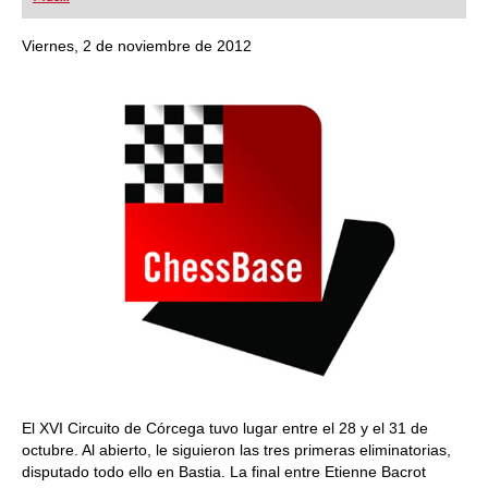
playing at a tournament level: with FRITZ, you can
train more efficiently, intelligently and with a
more personalised approach than ever before.
Viernes, 2 de noviembre de 2012
El XVI Circuito de Córcega tuvo lugar entre el 28 y el 31 de
octubre. Al abierto, le siguieron las tres primeras eliminatorias,
disputado todo ello en Bastia. La final entre Etienne Bacrot