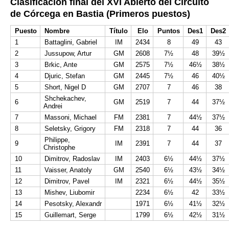
Clasificación final del XVI Abierto del Circuito
de Córcega en Bastia (Primeros puestos)
Puesto
Nombre
Título
Elo
Puntos
Des1
Des2
1
Battaglini, Gabriel
IM
2434
8
49
43
2
Jussupow, Artur
GM
2608
7½
48
39½
3
Brkic, Ante
GM
2575
7½
46½
38½
4
Djuric, Stefan
GM
2445
7½
46
40½
5
Short, Nigel D
GM
2707
7
46
38
Shchekachev,
6
GM
2519
7
44
37½
Andrei
7
Massoni, Michael
FM
2381
7
44½
37½
8
Seletsky, Grigory
FM
2318
7
44
36
Philippe,
9
IM
2391
7
44
37
Christophe
10
Dimitrov, Radoslav
IM
2403
6½
44½
37½
11
Vaisser, Anatoly
GM
2540
6½
43½
34½
12
Dimitrov, Pavel
IM
2321
6½
44½
35½
13
Mishev, Liubomir
2234
6½
42
33½
14
Pesotsky, Alexandr
1971
6½
41½
32½
15
Guillemart, Serge
1799
6½
42½
31½