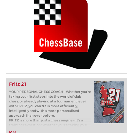
Fritz 21
YOUR PERSONAL CHESS COACH - Whether you’re
taking your first steps into the world of club
chess, or already playing at a tournament level:
with FRITZ, you can train more efficiently,
intelligently and with a more personalised
approach than ever before.
FRITZ is more than just a chess engine – it’s a
training revolution! Whether you’re taking your
first steps into the world of club chess, or already
Más...