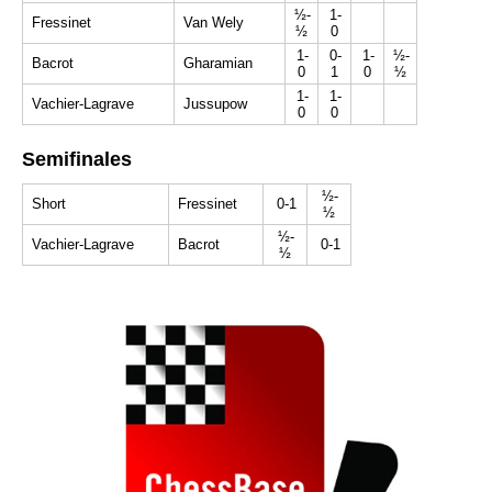
½-
1-
Fressinet
Van Wely
½
0
1-
0-
1-
½-
Bacrot
Gharamian
0
1
0
½
1-
1-
Vachier-Lagrave
Jussupow
0
0
Semifinales
½-
Short
Fressinet
0-1
½
½-
Vachier-Lagrave
Bacrot
0-1
½