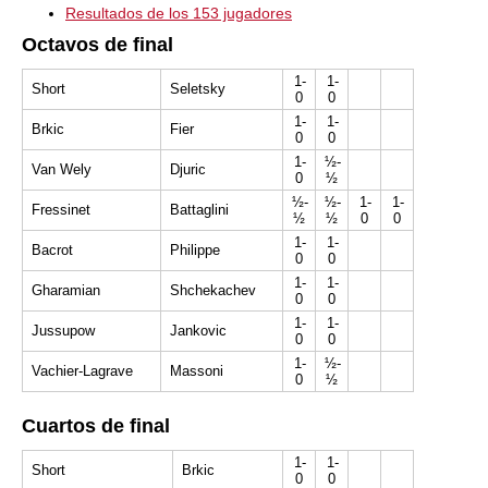
Resultados de los 153 jugadores
Octavos de final
1-
1-
Short
Seletsky
0
0
1-
1-
Brkic
Fier
0
0
1-
½-
Van Wely
Djuric
0
½
½-
½-
1-
1-
Fressinet
Battaglini
½
½
0
0
1-
1-
Bacrot
Philippe
0
0
1-
1-
Gharamian
Shchekachev
0
0
1-
1-
Jussupow
Jankovic
0
0
1-
½-
Vachier-Lagrave
Massoni
0
½
Cuartos de final
1-
1-
Short
Brkic
0
0