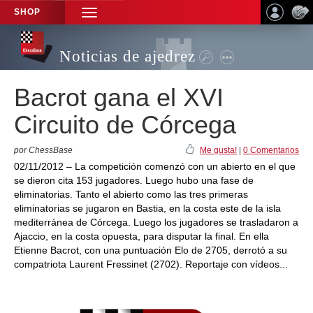
SHOP
TOGGLE
NAVIGATION
Noticias de ajedrez
Bacrot gana el XVI
Circuito de Córcega
por ChessBase
Me gusta!
|
0 Comentarios
02/11/2012 – La competición comenzó con un abierto en el que
se dieron cita 153 jugadores. Luego hubo una fase de
eliminatorias. Tanto el abierto como las tres primeras
eliminatorias se jugaron en Bastia, en la costa este de la isla
mediterránea de Córcega. Luego los jugadores se trasladaron a
Ajaccio, en la costa opuesta, para disputar la final. En ella
Etienne Bacrot, con una puntuación Elo de 2705, derrotó a su
compatriota Laurent Fressinet (2702). Reportaje con vídeos...