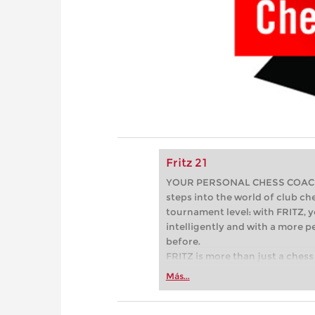
Fritz 21
YOUR PERSONAL CHESS COACH - 
steps into the world of club che
tournament level: with FRITZ, y
intelligently and with a more 
before.
FRITZ is more than just a chess 
Whether you’re taking your firs
Más...
or already playing at a tournam
more efficiently, intelligently