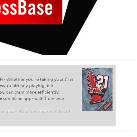
Whether you’re taking your first
ss, or already playing at a
ou can train more efficiently,
personalised approach than ever
engine – it’s a training revolution!
t steps into the world of club chess,
ent level: with FRITZ, you can train
 and with a more personalised