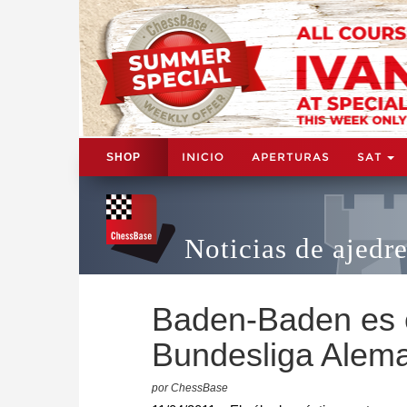
INICIO
APERTURAS
SAT
SHOP
Noticias de ajedr
Baden-Baden es 
Bundesliga Alem
por ChessBase