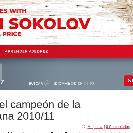
APRENDER AJEDREZ
ez
S
BUSCAR:
IDIOMAS:
DE
EN
ES
FR
el campeón de la
ana 2010/11
Me gusta!
|
0 Comentarios