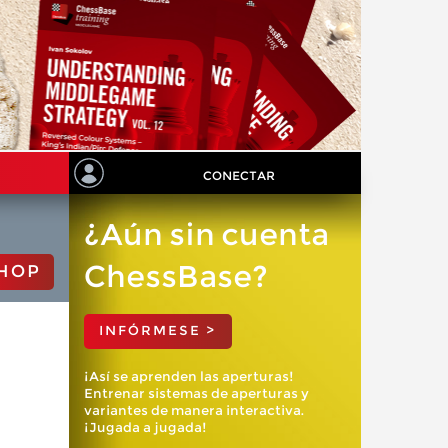
CONECTAR
¿Aún sin cuenta
ChessBase?
HOP
INFÓRMESE >
¡Así se aprenden las aperturas!
Entrenar sistemas de aperturas y
variantes de manera interactiva.
¡Jugada a jugada!