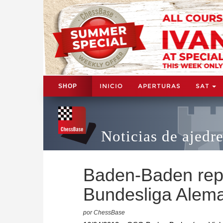
INICIO
APERTURAS
SAT
SHOP
Noticias de ajedr
Baden-Baden rep
Bundesliga Alem
por ChessBase