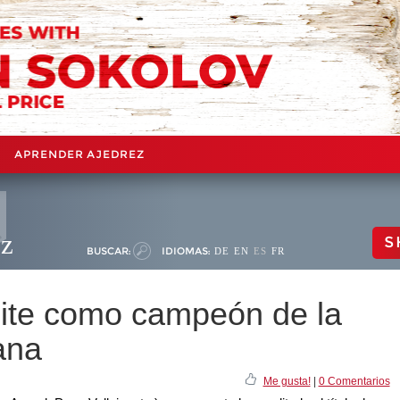
APRENDER AJEDREZ
ez
S
BUSCAR:
IDIOMAS:
DE
EN
ES
FR
ite como campeón de la
ana
Me gusta!
|
0 Comentarios