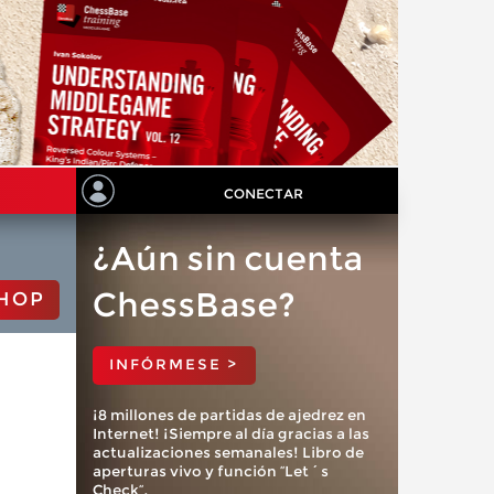
CONECTAR
¿Aún sin cuenta
ChessBase?
HOP
INFÓRMESE >
¡8 millones de partidas de ajedrez en
Internet! ¡Siempre al día gracias a las
actualizaciones semanales! Libro de
aperturas vivo y función “Let´s
Check”.