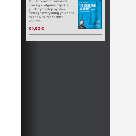
Müller, one of the world’s
leading endgame experts,
guides you step by step
through everything you need
to know in this second
volume.
39,90 €