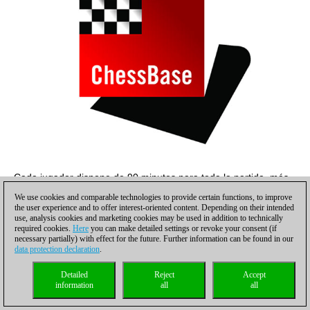
Cada jugador dispone de 90 minutos para toda la partida, más
30 segundos de incremento por jugada desde el primer
We use cookies and comparable technologies to provide certain functions, to improve
movimiento.
the user experience and to offer interest-oriented content. Depending on their intended
use, analysis cookies and marketing cookies may be used in addition to technically
Fotos: cortesía del
sitio web oficial
required cookies.
Here
you can make detailed settings or revoke your consent (if
necessary partially) with effect for the future. Further information can be found in our
Clasificación tras la primera ronda
data protection declaration
.
Detailed
Reject
Accept
information
all
all