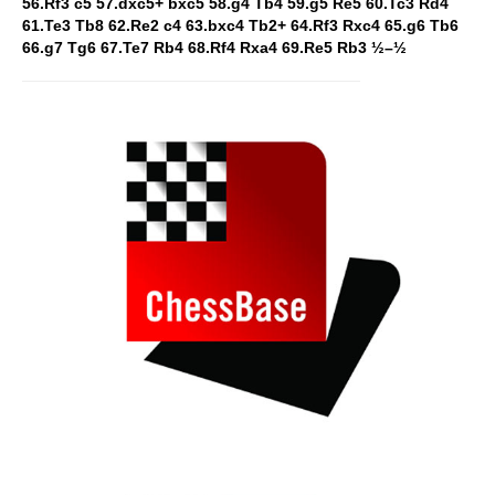
56.Rf3 c5 57.dxc5+ bxc5 58.g4 Tb4 59.g5 Re5 60.Tc3 Rd4
61.Te3 Tb8 62.Re2 c4 63.bxc4 Tb2+ 64.Rf3 Rxc4 65.g6 Tb6
66.g7 Tg6 67.Te7 Rb4 68.Rf4 Rxa4 69.Re5 Rb3 ½–½