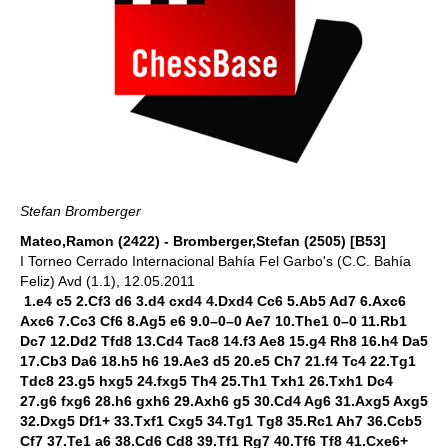
Stefan Bromberger
Mateo,Ramon (2422) - Bromberger,Stefan (2505) [B53]
I Torneo Cerrado Internacional Bahía Fel Garbo's (C.C. Bahía
Feliz) Avd (1.1), 12.05.2011
1.e4 c5 2.Cf3 d6 3.d4 cxd4 4.Dxd4 Cc6 5.Ab5 Ad7 6.Axc6
Axc6 7.Cc3 Cf6 8.Ag5 e6 9.0–0–0 Ae7 10.The1 0–0 11.Rb1
Dc7 12.Dd2 Tfd8 13.Cd4 Tac8 14.f3 Ae8 15.g4 Rh8 16.h4 Da5
17.Cb3 Da6 18.h5 h6 19.Ae3 d5 20.e5 Ch7 21.f4 Tc4 22.Tg1
Tdc8 23.g5 hxg5 24.fxg5 Th4 25.Th1 Txh1 26.Txh1 Dc4
27.g6 fxg6 28.h6 gxh6 29.Axh6 g5 30.Cd4 Ag6 31.Axg5 Axg5
32.Dxg5 Df1+ 33.Txf1 Cxg5 34.Tg1 Tg8 35.Rc1 Ah7 36.Ccb5
Cf7 37.Te1 a6 38.Cd6 Cd8 39.Tf1 Rg7 40.Tf6 Tf8 41.Cxe6+