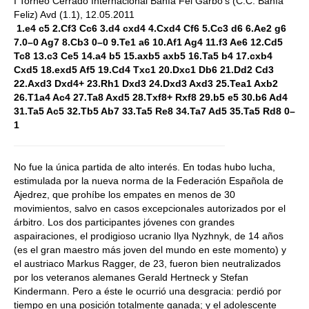
I Torneo Cerrado Internacional Bahía Fel Garbo's (C.C. Bahía
Feliz) Avd (1.1), 12.05.2011
1.e4 c5 2.Cf3 Cc6 3.d4 cxd4 4.Cxd4 Cf6 5.Cc3 d6 6.Ae2 g6
7.0–0 Ag7 8.Cb3 0–0 9.Te1 a6 10.Af1 Ag4 11.f3 Ae6 12.Cd5
Tc8 13.c3 Ce5 14.a4 b5 15.axb5 axb5 16.Ta5 b4 17.cxb4
Cxd5 18.exd5 Af5 19.Cd4 Txc1 20.Dxc1 Db6 21.Dd2 Cd3
22.Axd3 Dxd4+ 23.Rh1 Dxd3 24.Dxd3 Axd3 25.Tea1 Axb2
26.T1a4 Ac4 27.Ta8 Axd5 28.Txf8+ Rxf8 29.b5 e5 30.b6 Ad4
31.Ta5 Ac5 32.Tb5 Ab7 33.Ta5 Re8 34.Ta7 Ad5 35.Ta5 Rd8 0–
1
No fue la única partida de alto interés. En todas hubo lucha,
estimulada por la nueva norma de la Federación Española de
Ajedrez, que prohíbe los empates en menos de 30
movimientos, salvo en casos excepcionales autorizados por el
árbitro. Los dos participantes jóvenes con grandes
aspairaciones, el prodigioso ucranio Ilya Nyzhnyk, de 14 años
(es el gran maestro más joven del mundo en este momento) y
el austriaco Markus Ragger, de 23, fueron bien neutralizados
por los veteranos alemanes Gerald Hertneck y Stefan
Kindermann. Pero a éste le ocurrió una desgracia: perdió por
tiempo en una posición totalmente ganada; y el adolescente