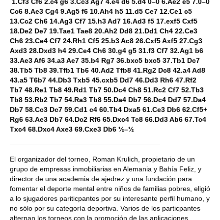
1.Cf3 Cf6 2.c4 g6 3.Cc3 Ag7 4.e4 d6 5.d4 0–0 6.Ae2 e5 7.0–0
Cc6 8.Ae3 Cg4 9.Ag5 f6 10.Ah4 h5 11.d5 Ce7 12.Ce1 c5
13.Cc2 Ch6 14.Ag3 Cf7 15.h3 Ad7 16.Ad3 f5 17.exf5 Cxf5
18.De2 De7 19.Tae1 Tae8 20.Ah2 Dd8 21.Dd1 Ch4 22.Ce3
Ch6 23.Ce4 Cf7 24.Rh1 Cf5 25.b3 Ac8 26.Cxf5 Axf5 27.Cg3
Axd3 28.Dxd3 h4 29.Ce4 Ch6 30.g4 g5 31.f3 Cf7 32.Ag1 b6
33.Ae3 Af6 34.a3 Ae7 35.b4 Rg7 36.bxc5 bxc5 37.Tb1 Dc7
38.Tb5 Tb8 39.Tfb1 Tb6 40.Ad2 Tfb8 41.Rg2 Dc8 42.a4 Ad8
43.a5 T6b7 44.Db3 Txb5 45.cxb5 Dd7 46.Dd3 Rh6 47.Rf2
Tb7 48.Re1 Tb8 49.Rd1 Tb7 50.Dc4 Ch8 51.Rc2 Cf7 52.Tb3
Tb8 53.Rb2 Tb7 54.Ra3 Tb8 55.Da4 Db7 56.Dc4 Dd7 57.Da4
Db7 58.Cc3 Dc7 59.Cd1 c4 60.Tb4 Dxa5 61.Ce3 Db6 62.Cf5+
Rg6 63.Ae3 Db7 64.Dc2 Rf6 65.Dxc4 Tc8 66.Dd3 Ab6 67.Tc4
Txc4 68.Dxc4 Axe3 69.Cxe3 Db6 ½–½
El organizador del torneo, Roman Krulich, propietario de un
grupo de empresas inmobiliarias en Alemania y Bahía Feliz, y
director de una academia de ajedrez y una fundación para
fomentar el deporte mental entre niños de familias pobres, eligió
a lo sjugadores pariticpantes por su interesante perfil humano, y
no sólo por su categoría deportiva. Varios de los particpantes
alternan los torneos con la promoción de las aplicaciones