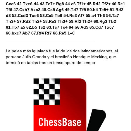
Cxe6 42.Txe6 d4 43.Te7+ Rg8 44.e6 Tf1+ 45.Rd2 Tf2+ 46.Re1
Tf6 47.Cxb7 Axc2 48.Cc5 Ag6 49.Td7 Tf5 50.b4 Te5+ 51.Rd2
d3 52.Cxd3 Txe6 53.Cc5 Tb6 54.Rc3 Af7 55.a4 Th6 56.Ta7
Th3+ 57.Rd2 Th2+ 58.Re3 Th3+ 59.Rf2 Th2+ 60.Rg3 Tb2
61.Tb7 a5 62.b5 Tc2 63.Tc7 Tc4 64.b6 Ad5 65.Cd7 Txc7
66.bxc7 Ab7 67.Rf4 Rf7 68.Re5 1–0
La pelea más igualada fue la de los dos latinoamericanos, el
peruano Julio Granda y el brasileño Henrique Mecking, que
terminó en tablas tras un tenso apuro de tiempo.