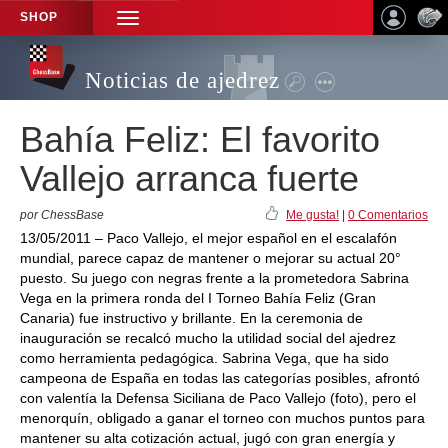
SHOP
TOGGLE
NAVIGATION
Noticias de ajedrez
Bahía Feliz: El favorito
Vallejo arranca fuerte
por ChessBase
Me gusta!
|
0 Comentarios
13/05/2011 – Paco Vallejo, el mejor español en el escalafón
mundial, parece capaz de mantener o mejorar su actual 20°
puesto. Su juego con negras frente a la prometedora Sabrina
Vega en la primera ronda del I Torneo Bahía Feliz (Gran
Canaria) fue instructivo y brillante. En la ceremonia de
inauguración se recalcó mucho la utilidad social del ajedrez
como herramienta pedagógica. Sabrina Vega, que ha sido
campeona de España en todas las categorías posibles, afrontó
con valentía la Defensa Siciliana de Paco Vallejo (foto), pero el
menorquín, obligado a ganar el torneo con muchos puntos para
mantener su alta cotización actual, jugó con gran energía y