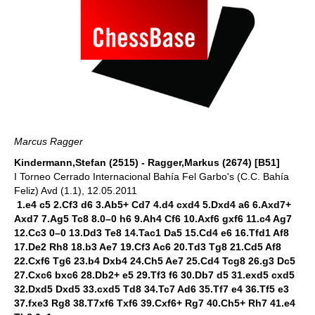
Marcus Ragger
Kindermann,Stefan (2515) - Ragger,Markus (2674) [B51]
I Torneo Cerrado Internacional Bahía Fel Garbo's (C.C. Bahía
Feliz) Avd (1.1), 12.05.2011
1.e4 c5 2.Cf3 d6 3.Ab5+ Cd7 4.d4 cxd4 5.Dxd4 a6 6.Axd7+
Axd7 7.Ag5 Tc8 8.0–0 h6 9.Ah4 Cf6 10.Axf6 gxf6 11.c4 Ag7
12.Cc3 0–0 13.Dd3 Te8 14.Tac1 Da5 15.Cd4 e6 16.Tfd1 Af8
17.De2 Rh8 18.b3 Ae7 19.Cf3 Ac6 20.Td3 Tg8 21.Cd5 Af8
22.Cxf6 Tg6 23.b4 Dxb4 24.Ch5 Ae7 25.Cd4 Tcg8 26.g3 Dc5
27.Cxc6 bxc6 28.Db2+ e5 29.Tf3 f6 30.Db7 d5 31.exd5 cxd5
32.Dxd5 Dxd5 33.cxd5 Td8 34.Tc7 Ad6 35.Tf7 e4 36.Tf5 e3
37.fxe3 Rg8 38.T7xf6 Txf6 39.Cxf6+ Rg7 40.Ch5+ Rh7 41.e4