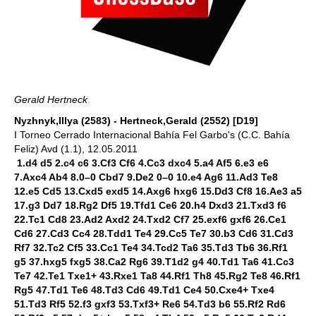
Gerald Hertneck
Nyzhnyk,Illya (2583) - Hertneck,Gerald (2552) [D19]
I Torneo Cerrado Internacional Bahía Fel Garbo's (C.C. Bahía
Feliz) Avd (1.1), 12.05.2011
1.d4 d5 2.c4 c6 3.Cf3 Cf6 4.Cc3 dxc4 5.a4 Af5 6.e3 e6
7.Axc4 Ab4 8.0–0 Cbd7 9.De2 0–0 10.e4 Ag6 11.Ad3 Te8
12.e5 Cd5 13.Cxd5 exd5 14.Axg6 hxg6 15.Dd3 Cf8 16.Ae3 a5
17.g3 Dd7 18.Rg2 Df5 19.Tfd1 Ce6 20.h4 Dxd3 21.Txd3 f6
22.Tc1 Cd8 23.Ad2 Axd2 24.Txd2 Cf7 25.exf6 gxf6 26.Ce1
Cd6 27.Cd3 Cc4 28.Tdd1 Te4 29.Cc5 Te7 30.b3 Cd6 31.Cd3
Rf7 32.Tc2 Cf5 33.Cc1 Te4 34.Tcd2 Ta6 35.Td3 Tb6 36.Rf1
g5 37.hxg5 fxg5 38.Ca2 Rg6 39.T1d2 g4 40.Td1 Ta6 41.Cc3
Te7 42.Te1 Txe1+ 43.Rxe1 Ta8 44.Rf1 Th8 45.Rg2 Te8 46.Rf1
Rg5 47.Td1 Te6 48.Td3 Cd6 49.Td1 Ce4 50.Cxe4+ Txe4
51.Td3 Rf5 52.f3 gxf3 53.Txf3+ Re6 54.Td3 b6 55.Rf2 Rd6