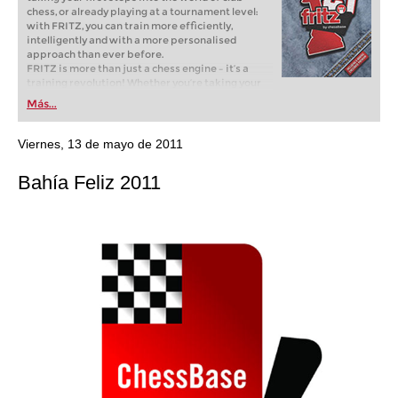
chess, or already playing at a tournament level:
with FRITZ, you can train more efficiently,
intelligently and with a more personalised
approach than ever before.
FRITZ is more than just a chess engine – it’s a
training revolution! Whether you’re taking your
first steps into the world of club chess, or already
Más...
playing at a tournament level: with FRITZ, you can
train more efficiently, intelligently and with a
more personalised approach than ever before.
Viernes, 13 de mayo de 2011
Bahía Feliz 2011