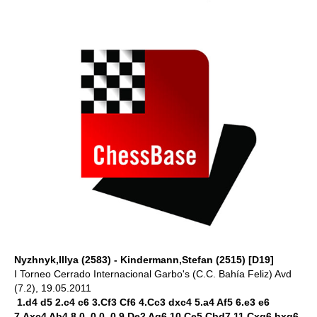
Nyzhnyk,Illya (2583) - Kindermann,Stefan (2515) [D19]
I Torneo Cerrado Internacional Garbo's (C.C. Bahía Feliz) Avd
(7.2), 19.05.2011
1.d4 d5 2.c4 c6 3.Cf3 Cf6 4.Cc3 dxc4 5.a4 Af5 6.e3 e6
7.Axc4 Ab4 8.0–0 0–0 9.De2 Ag6 10.Ce5 Cbd7 11.Cxg6 hxg6