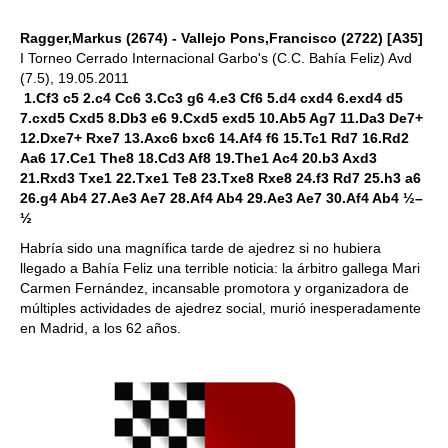
Ragger,Markus (2674) - Vallejo Pons,Francisco (2722) [A35]
I Torneo Cerrado Internacional Garbo's (C.C. Bahía Feliz) Avd
(7.5), 19.05.2011
1.Cf3 c5 2.c4 Cc6 3.Cc3 g6 4.e3 Cf6 5.d4 cxd4 6.exd4 d5
7.cxd5 Cxd5 8.Db3 e6 9.Cxd5 exd5 10.Ab5 Ag7 11.Da3 De7+
12.Dxe7+ Rxe7 13.Axc6 bxc6 14.Af4 f6 15.Tc1 Rd7 16.Rd2
Aa6 17.Ce1 The8 18.Cd3 Af8 19.The1 Ac4 20.b3 Axd3
21.Rxd3 Txe1 22.Txe1 Te8 23.Txe8 Rxe8 24.f3 Rd7 25.h3 a6
26.g4 Ab4 27.Ae3 Ae7 28.Af4 Ab4 29.Ae3 Ae7 30.Af4 Ab4 ½–
½
Habría sido una magnífica tarde de ajedrez si no hubiera
llegado a Bahía Feliz una terrible noticia: la árbitro gallega Mari
Carmen Fernández, incansable promotora y organizadora de
múltiples actividades de ajedrez social, murió inesperadamente
en Madrid, a los 62 años.