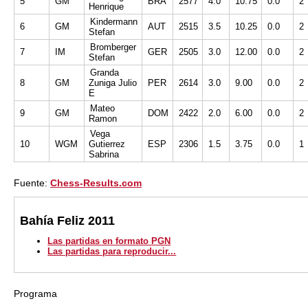
5
GM
BRA
2577
4.0
10.75
0.0
2
Henrique
Kindermann
6
GM
AUT
2515
3.5
10.25
0.0
2
Stefan
Bromberger
7
IM
GER
2505
3.0
12.00
0.0
2
Stefan
Granda
8
GM
Zuniga Julio
PER
2614
3.0
9.00
0.0
2
E
Mateo
9
GM
DOM
2422
2.0
6.00
0.0
2
Ramon
Vega
10
WGM
Gutierrez
ESP
2306
1.5
3.75
0.0
1
Sabrina
Fuente:
Chess-Results.com
Bahía Feliz 2011
Las partidas en formato PGN
Las partidas para reproducir...
Programa