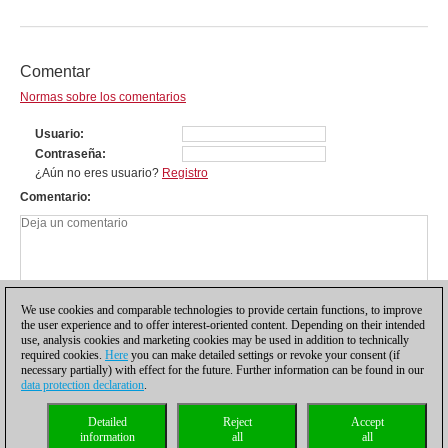
Comentar
Normas sobre los comentarios
Usuario
Contraseña
¿Aún no eres usuario?
Registro
Comentario
We use cookies and comparable technologies to provide certain functions, to improve
the user experience and to offer interest-oriented content. Depending on their intended
use, analysis cookies and marketing cookies may be used in addition to technically
required cookies.
Here
you can make detailed settings or revoke your consent (if
necessary partially) with effect for the future. Further information can be found in our
data protection declaration
.
Política de privacidad
|
Pie de imprenta
|
Para contactar
|
Cookies Management
|
Detailed
Reject
Accept
Licencias
|
Compliance Hotline
|
Inicio
information
all
all