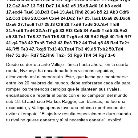
12.Ca2 Ae7 13.Td1 Dc7 14.Ad2 e5 15.a5 Ad6 16.h3 exd4
17.exd4 Tae8 18.Dd3 Ce4 19.Ae1 Rh8 20.a6 b5 21.Ab3 Cdf6
22.Cc3 Db6 23.Cxe4 Cxe4 24.Dc2 Te7 25.Tac1 Dxa6 26.Dxc6
Dxc6 27.Txc6 Td7 28.f3 Cf6 29.Txd6 Txd6 30.Ab4 Tfd8
31.Axd6 Txd6 32.Axf7 g5 33.Rf2 Cd5 34.Axd5 Txd5 35.Re3
a5 36.Tc1 Td8 37.Tc5 Tb8 38.Txg5 a4 39.Rd2 Rg8 40.Te5 Rf7
41.g4 Th8 42.Txb5 Txh3 43.Re3 Th2 44.Tb4 g5 45.Re4 Te2+
46.Rf5 Te3 47.Rxg5 Txf3 48.Txa4 Tb3 49.d5 Txb2 50.Td4
Re7 51.d6+ Rd7 52.Rh6 Th2+ 53.Rg6 Th4 54.Rg7 1–0
Desde su derrota ante Vallejo –única hasta ahora- en la cuarta
ronda, Nyzhnyk ha encadenado tres victorias seguidas,
alcanzando así al menorquín. Éste, que lucha por mantenerse
entre los 20 mejores del mundo, debe esforzarse cada día para
romper los tremendos cerrojos que le plantean sus rivales,
encantados de repartir el punto con el ex campeón del mundo
sub-18. El austriaco Markus Ragger, con blancas, no fue una
excepción, y Vallejo apenas tuvo una mínima oportunidad de
evitar el empate: “El ajedrez resulta especialmente duro cuando
tu rival no quiere ganarte y tú sí necesitas ganarle”, explicó.