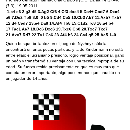
I Torneo Cerrado Internacional Garbo's (C.C. Bahía Feliz) Avd
(7.3), 19.05.2011
1.c4 e6 2.g3 d5 3.Ag2 Cf6 4.Cf3 dxc4 5.Da4+ Cbd7 6.Dxc4
a6 7.Dc2 Tb8 8.0–0 b5 9.Cd4 Ce5 10.Cb3 Ab7 11.Axb7 Txb7
12.d4 Ced7 13.e4 Da8 14.Af4 Tb8 15.C1d2 Tc8 16.a4 b4
17.Tac1 Ae7 18.Dc6 Dxc6 19.Txc6 Cb8 20.Txc7 Txc7
21.Axc7 Rd7 22.Tc1 Cc6 23.Af4 h6 24.Cc4 g5 25.Ae5 1–0
Quien busque brillantez en el juego de Nyzhnyk sólo la
encontrará en unas pocas partidas, y la de Kindermann no está
entre ellas: el ucraniano presionó, logró ventaja posicional, ganó
un peón y transformó su ventaja con una técnica impropia de su
edad. Su fuerza reside precisamente en que es muy raro que
cometa un error importante, algo poco menos que inaudito en
un jugador de 14 años.