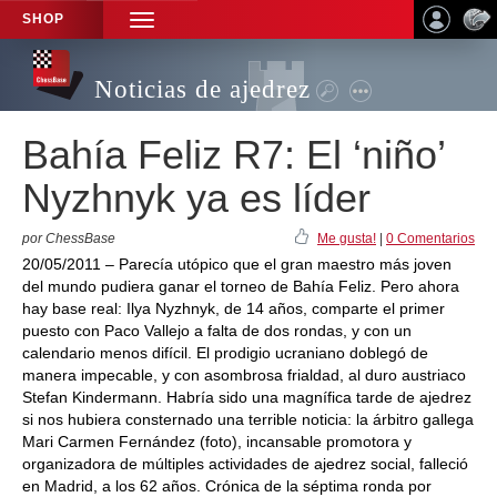
SHOP
TOGGLE
NAVIGATION
Noticias de ajedrez
Bahía Feliz R7: El ‘niño’
Nyzhnyk ya es líder
por ChessBase
Me gusta!
|
0 Comentarios
20/05/2011 – Parecía utópico que el gran maestro más joven
del mundo pudiera ganar el torneo de Bahía Feliz. Pero ahora
hay base real: Ilya Nyzhnyk, de 14 años, comparte el primer
puesto con Paco Vallejo a falta de dos rondas, y con un
calendario menos difícil. El prodigio ucraniano doblegó de
manera impecable, y con asombrosa frialdad, al duro austriaco
Stefan Kindermann. Habría sido una magnífica tarde de ajedrez
si nos hubiera consternado una terrible noticia: la árbitro gallega
Mari Carmen Fernández (foto), incansable promotora y
organizadora de múltiples actividades de ajedrez social, falleció
en Madrid, a los 62 años. Crónica de la séptima ronda por