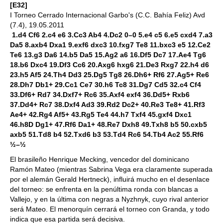
[E32]
I Torneo Cerrado Internacional Garbo's (C.C. Bahía Feliz) Avd
(7.4), 19.05.2011
1.d4 Cf6 2.c4 e6 3.Cc3 Ab4 4.Dc2 0–0 5.e4 c5 6.e5 cxd4 7.a3
Da5 8.axb4 Dxa1 9.exf6 dxc3 10.fxg7 Te8 11.bxc3 e5 12.Ce2
Te6 13.g3 Da6 14.b5 Da5 15.Ag2 a6 16.Df5 Dc7 17.Ae4 Tg6
18.b6 Dxc4 19.Df3 Cc6 20.Axg6 hxg6 21.De3 Rxg7 22.h4 d6
23.h5 Af5 24.Th4 Dd3 25.Dg5 Tg8 26.Dh6+ Rf6 27.Ag5+ Re6
28.Dh7 Db1+ 29.Cc1 Ce7 30.h6 Tc8 31.Dg7 Cd5 32.c4 Cf4
33.Df6+ Rd7 34.Dxf7+ Rc6 35.Axf4 exf4 36.Dd5+ Rxb6
37.Dd4+ Rc7 38.Dxf4 Ad3 39.Rd2 Dc2+ 40.Re3 Te8+ 41.Rf3
Ae4+ 42.Rg4 Af5+ 43.Rg5 Te4 44.h7 Txf4 45.gxf4 Dxc1
46.h8D Dg1+ 47.Rf6 Da1+ 48.Re7 Dxh8 49.Txh8 b5 50.cxb5
axb5 51.Td8 b4 52.Txd6 b3 53.Td4 Rc6 54.Tb4 Ac2 55.Rf6
½–½
El brasileño Henrique Mecking, vencedor del dominicano
Ramón Mateo (mientras Sabrina Vega era claramente superada
por el alemán Gerald Hertneck), influirá mucho en el desenlace
del torneo: se enfrenta en la penúltima ronda con blancas a
Vallejo, y en la última con negras a Nyzhnyk, cuyo rival anterior
será Mateo. El menorquín cerrará el torneo con Granda, y todo
indica que esa partida será decisiva.