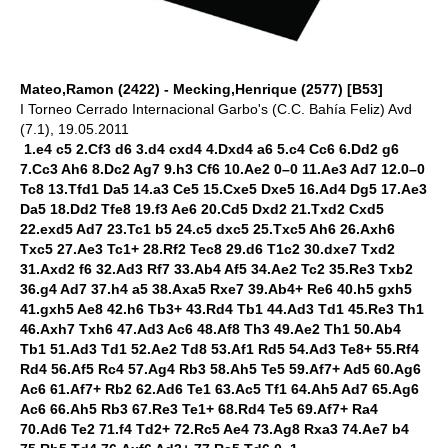
Mateo,Ramon (2422) - Mecking,Henrique (2577) [B53]
I Torneo Cerrado Internacional Garbo's (C.C. Bahía Feliz) Avd
(7.1), 19.05.2011
1.e4 c5 2.Cf3 d6 3.d4 cxd4 4.Dxd4 a6 5.c4 Cc6 6.Dd2 g6
7.Cc3 Ah6 8.Dc2 Ag7 9.h3 Cf6 10.Ae2 0–0 11.Ae3 Ad7 12.0–0
Tc8 13.Tfd1 Da5 14.a3 Ce5 15.Cxe5 Dxe5 16.Ad4 Dg5 17.Ae3
Da5 18.Dd2 Tfe8 19.f3 Ae6 20.Cd5 Dxd2 21.Txd2 Cxd5
22.exd5 Ad7 23.Tc1 b5 24.c5 dxc5 25.Txc5 Ah6 26.Axh6
Txc5 27.Ae3 Tc1+ 28.Rf2 Tec8 29.d6 T1c2 30.dxe7 Txd2
31.Axd2 f6 32.Ad3 Rf7 33.Ab4 Af5 34.Ae2 Tc2 35.Re3 Txb2
36.g4 Ad7 37.h4 a5 38.Axa5 Rxe7 39.Ab4+ Re6 40.h5 gxh5
41.gxh5 Ae8 42.h6 Tb3+ 43.Rd4 Tb1 44.Ad3 Td1 45.Re3 Th1
46.Axh7 Txh6 47.Ad3 Ac6 48.Af8 Th3 49.Ae2 Th1 50.Ab4
Tb1 51.Ad3 Td1 52.Ae2 Td8 53.Af1 Rd5 54.Ad3 Te8+ 55.Rf4
Rd4 56.Af5 Rc4 57.Ag4 Rb3 58.Ah5 Te5 59.Af7+ Ad5 60.Ag6
Ac6 61.Af7+ Rb2 62.Ad6 Te1 63.Ac5 Tf1 64.Ah5 Ad7 65.Ag6
Ac6 66.Ah5 Rb3 67.Re3 Te1+ 68.Rd4 Te5 69.Af7+ Ra4
70.Ad6 Te2 71.f4 Td2+ 72.Rc5 Ae4 73.Ag8 Rxa3 74.Ae7 b4