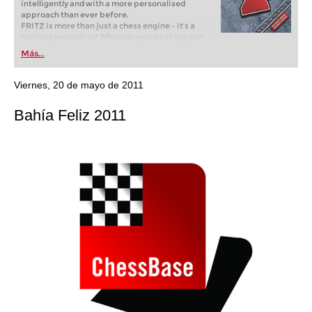
intelligently and with a more personalised
approach than ever before.
FRITZ is more than just a chess engine – it’s a
training revolution! Whether you’re taking your
first steps into the world of club chess, or already
Más...
playing at a tournament level: with FRITZ, you can
train more efficiently, intelligently and with a
more personalised approach than ever before.
Viernes, 20 de mayo de 2011
Bahía Feliz 2011