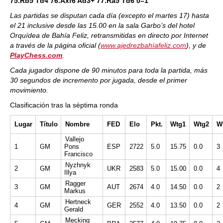
75.Rb5 Td4 76.Axf6 Ad3+ 77.Ra5 Td6 0–1
Las partidas se disputan cada día (excepto el martes 17) hasta
el 21 inclusive desde las 15.00 en la sala Garbo’s del hotel
Orquídea de Bahía Feliz, retransmitidas en directo por Internet
a través de la página oficial (
www.ajedrezbahíafeliz.com
),
y de
PlayChess.com
.
Cada jugador dispone de 90 minutos para toda la partida, más
30 segundos de incremento por jugada, desde el primer
movimiento.
Clasificación tras la séptima ronda
Lugar
Título
Nombre
FED
Elo
Pkt.
Wtg1
Wtg2
W
Vallejo
1
GM
Pons
ESP
2722
5.0
15.75
0.0
3
Francisco
Nyzhnyk
2
GM
UKR
2583
5.0
15.00
0.0
4
Illya
Ragger
3
GM
AUT
2674
4.0
14.50
0.0
2
Markus
Hertneck
4
GM
GER
2552
4.0
13.50
0.0
2
Gerald
Mecking