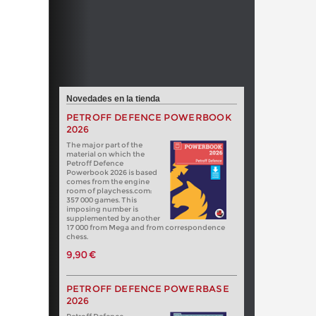
Novedades en la tienda
PETROFF DEFENCE POWERBOOK
2026
The major part of the
material on which the
Petroff Defence
Powerbook 2026 is based
comes from the engine
room of playchess.com:
357 000 games. This
imposing number is
supplemented by another
17 000 from Mega and from correspondence
chess.
9,90 €
PETROFF DEFENCE POWERBASE
2026