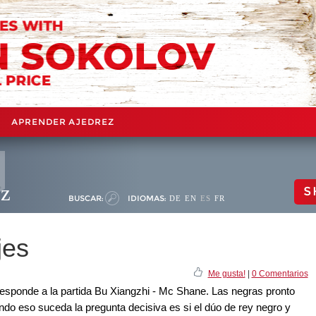
APRENDER AJEDREZ
ez
S
BUSCAR:
IDIOMAS:
DE
EN
ES
FR
jes
Me gusta!
|
0 Comentarios
responde a la partida Bu Xiangzhi - Mc Shane. Las negras pronto
ando eso suceda la pregunta decisiva es si el dúo de rey negro y