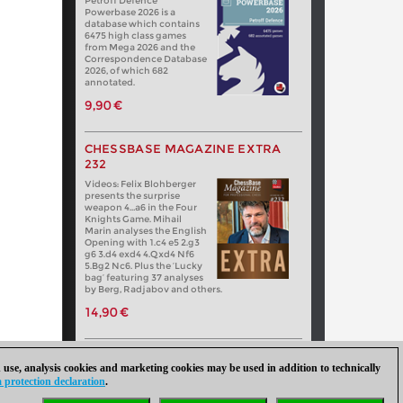
Petroff Defence
Powerbase 2026 is a
database which contains
6475 high class games
from Mega 2026 and the
Correspondence Database
2026, of which 682
annotated.
9,90 €
CHESSBASE MAGAZINE EXTRA
232
Videos: Felix Blohberger
presents the surprise
weapon 4…a6 in the Four
Knights Game. Mihail
Marin analyses the English
Opening with 1.c4 e5 2.g3
g6 3.d4 exd4 4.Qxd4 Nf6
5.Bg2 Nc6. Plus the ‘Lucky
bag’ featuring 37 analyses
by Berg, Radjabov and others.
14,90 €
 use, analysis cookies and marketing cookies may be used in addition to technically
 protection declaration
.