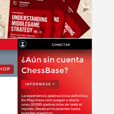
CONECTAR
¿Aún sin cuenta
ChessBase?
HOP
INFÓRMESE >
La experiencia ajedrecística definitiva.
En Playchess.com juegan a diario
unos 20.000 ajedrecistas de todo el
mundo. Desde principiantes hasta
grandes maestros.