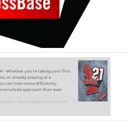
Whether you’re taking your first
ss, or already playing at a
ou can train more efficiently,
personalised approach than ever
engine – it’s a training revolution!
t steps into the world of club chess,
ent level: with FRITZ, you can train
 and with a more personalised