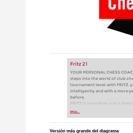
Fritz 21
YOUR PERSONAL CHESS COACH - 
steps into the world of club che
tournament level: with FRITZ, y
intelligently and with a more 
before.
FRITZ is more than just a chess 
Whether you’re taking your firs
Más...
or already playing at a tournam
more efficiently, intelligently
approach than ever before.
Versión más grande del diagrama