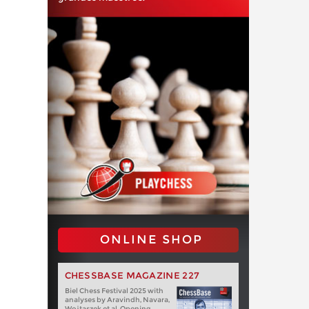
ONLINE SHOP
CHESSBASE MAGAZINE 227
Biel Chess Festival 2025 with
analyses by Aravindh, Navara,
Wojtaszek et al. Opening