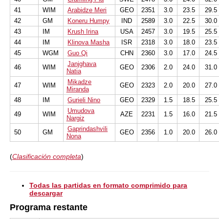
41
WIM
Arabidze Meri
GEO
2351
3.0
23.5
29.5
42
GM
Koneru Humpy
IND
2589
3.0
22.5
30.0
43
IM
Krush Irina
USA
2457
3.0
19.5
25.5
44
IM
Klinova Masha
ISR
2318
3.0
18.0
23.5
45
WGM
Guo Qi
CHN
2360
3.0
17.0
24.5
Janjghava
46
WIM
GEO
2306
2.0
24.0
31.0
Natia
Mikadze
47
WIM
GEO
2323
2.0
20.0
27.0
Miranda
48
IM
Gurieli Nino
GEO
2329
1.5
18.5
25.5
Umudova
49
WIM
AZE
2231
1.5
16.0
21.5
Nargiz
Gaprindashvili
50
GM
GEO
2356
1.0
20.0
26.0
Nona
(
Clasificación completa
)
Todas las partidas en formato comprimido para
descargar
Programa restante