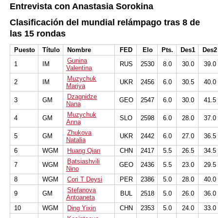
Entrevista con Anastasia Sorokina
Clasificación del mundial relámpago tras 8 de
las 15 rondas
Puesto
Título
Nombre
FED
Elo
Pts.
Des1
Des2
Gunina
1
IM
RUS
2530
8.0
30.0
39.0
Valentina
Muzychuk
2
IM
UKR
2456
6.0
30.5
40.0
Mariya
Dzagnidze
3
GM
GEO
2547
6.0
30.0
41.5
Nana
Muzychuk
4
GM
SLO
2598
6.0
28.0
37.0
Anna
Zhukova
5
GM
UKR
2442
6.0
27.0
36.5
Natalia
6
WGM
Huang Qian
CHN
2417
5.5
26.5
34.5
Batsiashvili
7
WGM
GEO
2436
5.5
23.0
29.5
Nino
8
WGM
Cori T Deysi
PER
2386
5.0
28.0
40.0
Stefanova
9
GM
BUL
2518
5.0
26.0
36.0
Antoaneta
10
WGM
Ding Yixin
CHN
2353
5.0
24.0
33.0