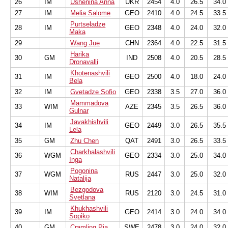
26
IM
Ushenina Anna
UKR
2454
4.0
26.5
34.0
27
IM
Melia Salome
GEO
2410
4.0
24.5
33.5
Purtseladze
28
IM
GEO
2348
4.0
24.0
32.0
Maka
29
Wang Jue
CHN
2364
4.0
22.5
31.5
Harika
30
GM
IND
2508
4.0
20.5
28.5
Dronavalli
Khotenashvili
31
IM
GEO
2500
4.0
18.0
24.0
Bela
32
IM
Gvetadze Sofio
GEO
2338
3.5
27.0
36.0
Mammadova
33
WIM
AZE
2345
3.5
26.5
36.0
Gulnar
Javakhishvili
34
IM
GEO
2449
3.0
26.5
35.5
Lela
35
GM
Zhu Chen
QAT
2491
3.0
26.5
33.5
Charkhalashvili
36
WGM
GEO
2334
3.0
25.0
34.0
Inga
Pogonina
37
WGM
RUS
2447
3.0
25.0
32.0
Natalija
Bezgodova
38
WIM
RUS
2120
3.0
24.5
31.0
Svetlana
Khukhashvili
39
IM
GEO
2414
3.0
24.0
34.0
Sopiko
40
GM
Cramling Pia
SWE
2478
3.0
24.0
32.0