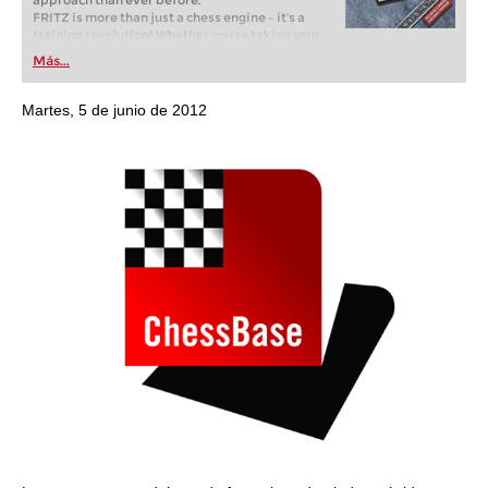
approach than ever before.
FRITZ is more than just a chess engine – it’s a
training revolution! Whether you’re taking your
first steps into the world of club chess, or already
Más...
playing at a tournament level: with FRITZ, you can
train more efficiently, intelligently and with a
more personalised approach than ever before.
Martes, 5 de junio de 2012