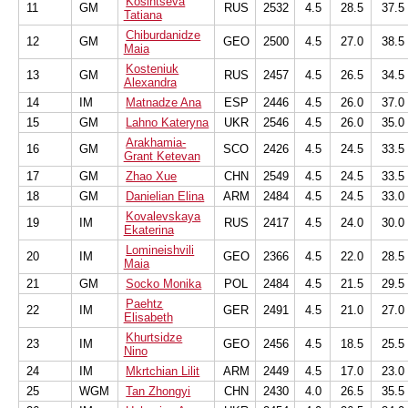
Kosintseva
11
GM
RUS
2532
4.5
28.5
37.5
Tatiana
Chiburdanidze
12
GM
GEO
2500
4.5
27.0
38.5
Maia
Kosteniuk
13
GM
RUS
2457
4.5
26.5
34.5
Alexandra
14
IM
Matnadze Ana
ESP
2446
4.5
26.0
37.0
15
GM
Lahno Kateryna
UKR
2546
4.5
26.0
35.0
Arakhamia-
16
GM
SCO
2426
4.5
24.5
33.5
Grant Ketevan
17
GM
Zhao Xue
CHN
2549
4.5
24.5
33.5
18
GM
Danielian Elina
ARM
2484
4.5
24.5
33.0
Kovalevskaya
19
IM
RUS
2417
4.5
24.0
30.0
Ekaterina
Lomineishvili
20
IM
GEO
2366
4.5
22.0
28.5
Maia
21
GM
Socko Monika
POL
2484
4.5
21.5
29.5
Paehtz
22
IM
GER
2491
4.5
21.0
27.0
Elisabeth
Khurtsidze
23
IM
GEO
2456
4.5
18.5
25.5
Nino
24
IM
Mkrtchian Lilit
ARM
2449
4.5
17.0
23.0
25
WGM
Tan Zhongyi
CHN
2430
4.0
26.5
35.5