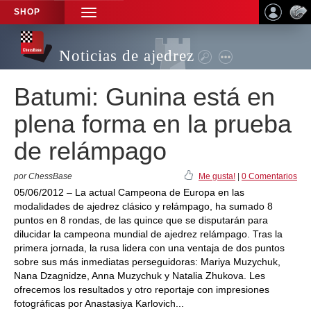
SHOP
TOGGLE
NAVIGATION
Noticias de ajedrez
Batumi: Gunina está en
plena forma en la prueba
de relámpago
por ChessBase
Me gusta!
|
0 Comentarios
05/06/2012 – La actual Campeona de Europa en las
modalidades de ajedrez clásico y relámpago, ha sumado 8
puntos en 8 rondas, de las quince que se disputarán para
dilucidar la campeona mundial de ajedrez relámpago. Tras la
primera jornada, la rusa lidera con una ventaja de dos puntos
sobre sus más inmediatas perseguidoras: Mariya Muzychuk,
Nana Dzagnidze, Anna Muzychuk y Natalia Zhukova. Les
ofrecemos los resultados y otro reportaje con impresiones
fotográficas por Anastasiya Karlovich...