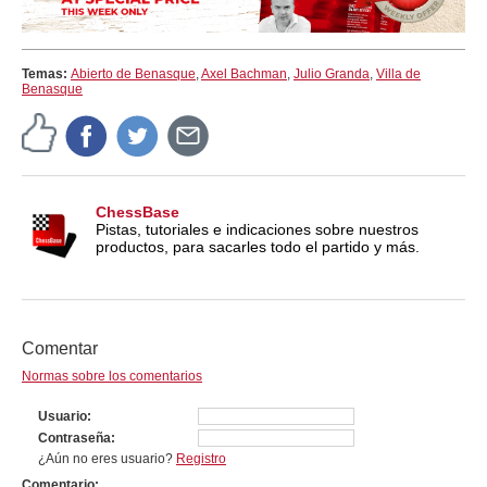
Temas:
Abierto de Benasque
,
Axel Bachman
,
Julio Granda
,
Villa de
Benasque
ChessBase
Pistas, tutoriales e indicaciones sobre nuestros
productos, para sacarles todo el partido y más.
Comentar
Normas sobre los comentarios
Usuario
Contraseña
¿Aún no eres usuario?
Registro
Comentario