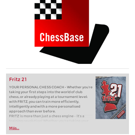
Fritz 21
YOUR PERSONAL CHESS COACH - Whether you’re
taking your first steps into the world of club
chess, or already playing at a tournament level:
with FRITZ, you can train more efficiently,
intelligently and with a more personalised
approach than ever before.
FRITZ is more than just a chess engine – it’s a
training revolution! Whether you’re taking your
first steps into the world of club chess, or already
Más...
playing at a tournament level: with FRITZ, you can