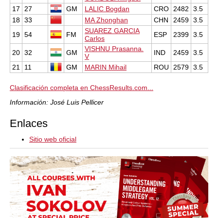
17
27
GM
LALIC Bogdan
CRO
2482
3.5
18
33
MA Zhonghan
CHN
2459
3.5
SUAREZ GARCIA
19
54
FM
ESP
2399
3.5
Carlos
VISHNU Prasanna.
20
32
GM
IND
2459
3.5
V
21
11
GM
MARIN Mihail
ROU
2579
3.5
Clasificación completa en ChessResults.com...
Información: José Luis Pellicer
Enlaces
Sitio web oficial