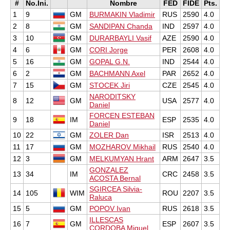
#
No.Ini.
Nombre
FED
FIDE
Pts.
1
9
GM
BURMAKIN Vladimir
RUS
2590
4.0
2
8
GM
SANDIPAN Chanda
IND
2597
4.0
3
10
GM
DURARBAYLI Vasif
AZE
2590
4.0
4
6
GM
CORI Jorge
PER
2608
4.0
5
16
GM
GOPAL G.N.
IND
2544
4.0
6
2
GM
BACHMANN Axel
PAR
2652
4.0
7
15
GM
STOCEK Jiri
CZE
2545
4.0
NARODITSKY
8
12
GM
USA
2577
4.0
Daniel
FORCEN ESTEBAN
9
18
IM
ESP
2535
4.0
Daniel
10
22
GM
ZOLER Dan
ISR
2513
4.0
11
17
GM
MOZHAROV Mikhail
RUS
2540
4.0
12
3
GM
MELKUMYAN Hrant
ARM
2647
3.5
GONZALEZ
13
34
IM
CRC
2458
3.5
ACOSTA Bernal
SGIRCEA Silvia-
14
105
WIM
ROU
2207
3.5
Raluca
15
5
GM
POPOV Ivan
RUS
2618
3.5
ILLESCAS
16
7
GM
ESP
2607
3.5
CORDOBA Miguel