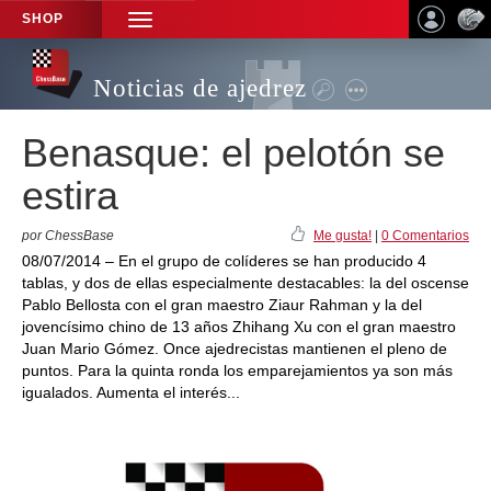
SHOP
TOGGLE
NAVIGATION
Noticias de ajedrez
Benasque: el pelotón se
estira
por ChessBase
Me gusta!
|
0 Comentarios
08/07/2014 – En el grupo de colíderes se han producido 4
tablas, y dos de ellas especialmente destacables: la del oscense
Pablo Bellosta con el gran maestro Ziaur Rahman y la del
jovencísimo chino de 13 años Zhihang Xu con el gran maestro
Juan Mario Gómez. Once ajedrecistas mantienen el pleno de
puntos. Para la quinta ronda los emparejamientos ya son más
igualados. Aumenta el interés...