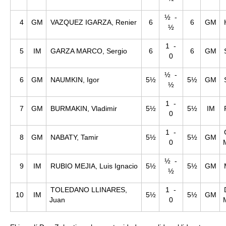
½ -
4
GM
VAZQUEZ IGARZA, Renier
6
6
GM
½
1 -
5
IM
GARZA MARCO, Sergio
6
6
GM
0
½ -
6
GM
NAUMKIN, Igor
5½
5½
GM
½
1 -
7
GM
BURMAKIN, Vladimir
5½
5½
IM
0
1 -
8
GM
NABATY, Tamir
5½
5½
GM
0
½ -
9
IM
RUBIO MEJIA, Luis Ignacio
5½
5½
GM
½
TOLEDANO LLINARES,
1 -
10
IM
5½
5½
GM
Juan
0