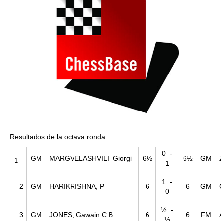
Resultados de la octava ronda
0 -
GM
MARGVELASHVILI, Giorgi
6½
6½
GM
1
1
1 -
2
GM
HARIKRISHNA, P
6
6
GM
0
½ -
3
GM
JONES, Gawain C B
6
6
FM
½