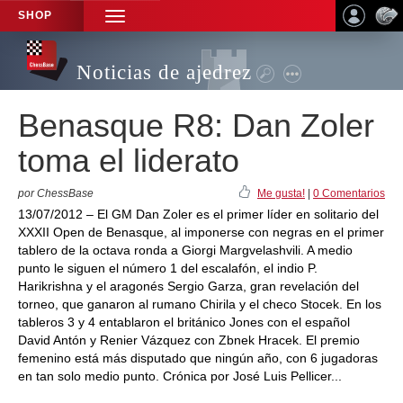
SHOP
TOGGLE
NAVIGATION
Noticias de ajedrez
Benasque R8: Dan Zoler
toma el liderato
por ChessBase
Me gusta!
|
0 Comentarios
13/07/2012 – El GM Dan Zoler es el primer líder en solitario del
XXXII Open de Benasque, al imponerse con negras en el primer
tablero de la octava ronda a Giorgi Margvelashvili. A medio
punto le siguen el número 1 del escalafón, el indio P.
Harikrishna y el aragonés Sergio Garza, gran revelación del
torneo, que ganaron al rumano Chirila y el checo Stocek. En los
tableros 3 y 4 entablaron el británico Jones con el español
David Antón y Renier Vázquez con Zbnek Hracek. El premio
femenino está más disputado que ningún año, con 6 jugadoras
en tan solo medio punto. Crónica por José Luis Pellicer...