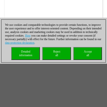
We use cookies and comparable technologies to provide certain functions, to improve
the user experience and to offer interest-oriented content. Depending on their intended
use, analysis cookies and marketing cookies may be used in addition to technically
required cookies.
Here
you can make detailed settings or revoke your consent (if
necessary partially) with effect for the future. Further information can be found in our
data protection declaration
.
Detailed
Reject
Accept
information
all
all