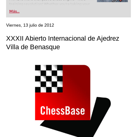
training revolution! Whether you’re taking your
first steps into the world of club chess, or already
Más...
playing at a tournament level: with FRITZ, you can
train more efficiently, intelligently and with a
more personalised approach than ever before.
Viernes, 13 julio de 2012
XXXII Abierto Internacional de Ajedrez
Villa de Benasque