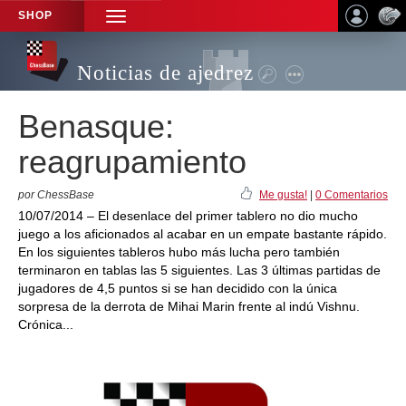
SHOP
TOGGLE
NAVIGATION
Noticias de ajedrez
Benasque:
reagrupamiento
por ChessBase
Me gusta!
|
0 Comentarios
10/07/2014 – El desenlace del primer tablero no dio mucho
juego a los aficionados al acabar en un empate bastante rápido.
En los siguientes tableros hubo más lucha pero también
terminaron en tablas las 5 siguientes. Las 3 últimas partidas de
jugadores de 4,5 puntos si se han decidido con la única
sorpresa de la derrota de Mihai Marin frente al indú Vishnu.
Crónica...