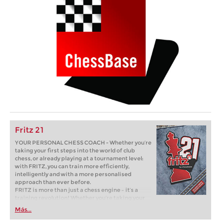
Fritz 21
YOUR PERSONAL CHESS COACH - Whether you’re
taking your first steps into the world of club
chess, or already playing at a tournament level:
with FRITZ, you can train more efficiently,
intelligently and with a more personalised
approach than ever before.
FRITZ is more than just a chess engine – it’s a
training revolution! Whether you’re taking your
first steps into the world of club chess, or already
Más...
playing at a tournament level: with FRITZ, you can