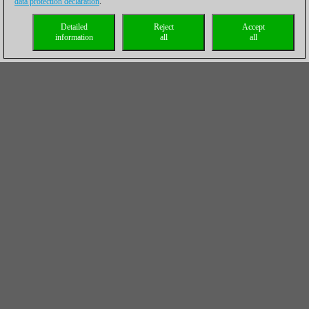
data protection declaration
.
Detailed
Reject
Accept
information
all
all