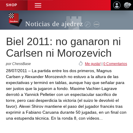
SHOP
TOGGLE
NAVIGATION
Noticias de ajedrez
Biel 2011: no ganaron ni
Carlsen ni Morozevich
por ChessBase
Me gusta!
|
0 Comentarios
28/07/2011 – La partida entre los dos primeros, Magnus
Carlsen y Alexander Morozevich no estuvo a la altura de las
expectativas y terminó en tablas, aunque hay que señalar para
ser justos que la jugaron a fondo. Maxime Vachier-Lagrave
derrotó a Yannick Pelletier con un espectacular sacrifico de
torre, pero casi desperdicia la victoria (el suizo le devolvió el
favor). Alexei Shirov mantiene el paso del jugador francés tras
exprimir a Fabiano Caruana durante 50 jugadas, en un final con
una estupenda técnica. En la ronda 8, con vídeos...