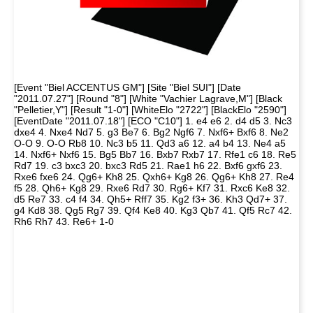
[Event "Biel ACCENTUS GM"] [Site "Biel SUI"] [Date
"2011.07.27"] [Round "8"] [White "Vachier Lagrave,M"] [Black
"Pelletier,Y"] [Result "1-0"] [WhiteElo "2722"] [BlackElo "2590"]
[EventDate "2011.07.18"] [ECO "C10"] 1. e4 e6 2. d4 d5 3. Nc3
dxe4 4. Nxe4 Nd7 5. g3 Be7 6. Bg2 Ngf6 7. Nxf6+ Bxf6 8. Ne2
O-O 9. O-O Rb8 10. Nc3 b5 11. Qd3 a6 12. a4 b4 13. Ne4 a5
14. Nxf6+ Nxf6 15. Bg5 Bb7 16. Bxb7 Rxb7 17. Rfe1 c6 18. Re5
Rd7 19. c3 bxc3 20. bxc3 Rd5 21. Rae1 h6 22. Bxf6 gxf6 23.
Rxe6 fxe6 24. Qg6+ Kh8 25. Qxh6+ Kg8 26. Qg6+ Kh8 27. Re4
f5 28. Qh6+ Kg8 29. Rxe6 Rd7 30. Rg6+ Kf7 31. Rxc6 Ke8 32.
d5 Re7 33. c4 f4 34. Qh5+ Rff7 35. Kg2 f3+ 36. Kh3 Qd7+ 37.
g4 Kd8 38. Qg5 Rg7 39. Qf4 Ke8 40. Kg3 Qb7 41. Qf5 Rc7 42.
Rh6 Rh7 43. Re6+ 1-0