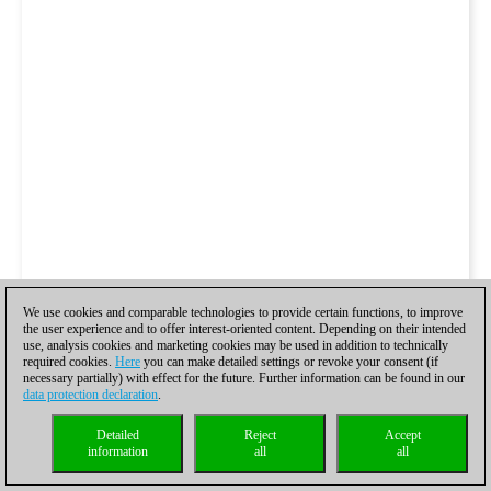
We use cookies and comparable technologies to provide certain functions, to improve
the user experience and to offer interest-oriented content. Depending on their intended
use, analysis cookies and marketing cookies may be used in addition to technically
required cookies.
Here
you can make detailed settings or revoke your consent (if
necessary partially) with effect for the future. Further information can be found in our
data protection declaration
.
Detailed
Reject
Accept
information
all
all