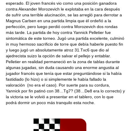
esperado. El joven francés vio como una posición ganadora
contra Alexander Morozevich le explotaba en la cara después
de sufrir una terrible alucinación, se las arregló para derrotar a
Magnus Carlsen en una partida limpia que él ordeñó a la
perfección, pero luego perdió contra Morozevich dos rondas
más tarde. La partida de hoy contra Yannick Pelletier fue
sintomática de este torneo. Jugó una partida excelente, culminó
in muy hermoso sacrificio de torre que debía haberle puesto fin
y luego jugó un absolutamente atroz 31.Txc6 que dio al
ajedrecista suizo la opción de salvar el pellejo y entablar.
Pelletier en realidad permaneció en la zona de tablas durante
algunas jugadas, sin duda causando una enorme angustia al
jugador francés que tenía que estar preguntándose si la había
fastidiado (lo hizo) o si simplemente le había fallado la
valoración (no era el caso). Por suerte para su cordura,
Yannick por fin patinó con 38…Tg7? (38…De8 era lo correcto) y
la victoria se le volvió a presentar en el tablero, con lo que
podrá dormir un poco más tranquilo esta noche.