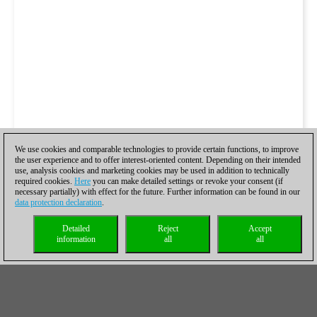
We use cookies and comparable technologies to provide certain functions, to improve
the user experience and to offer interest-oriented content. Depending on their intended
use, analysis cookies and marketing cookies may be used in addition to technically
required cookies.
Here
you can make detailed settings or revoke your consent (if
necessary partially) with effect for the future. Further information can be found in our
data protection declaration
.
Detailed
Reject
Accept
information
all
all