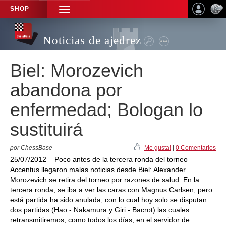
SHOP
TOGGLE
NAVIGATION
Noticias de ajedrez
Biel: Morozevich
abandona por
enfermedad; Bologan lo
sustituirá
por ChessBase
Me gusta!
|
0 Comentarios
25/07/2012 – Poco antes de la tercera ronda del torneo
Accentus llegaron malas noticias desde Biel: Alexander
Morozevich se retira del torneo por razones de salud. En la
tercera ronda, se iba a ver las caras con Magnus Carlsen, pero
está partida ha sido anulada, con lo cual hoy solo se disputan
dos partidas (Hao - Nakamura y Giri - Bacrot) las cuales
retransmitiremos, como todos los días, en el servidor de