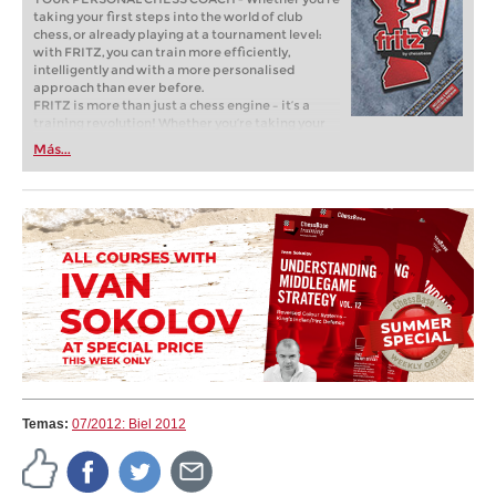
taking your first steps into the world of club
chess, or already playing at a tournament level:
with FRITZ, you can train more efficiently,
intelligently and with a more personalised
approach than ever before.
FRITZ is more than just a chess engine – it’s a
training revolution! Whether you’re taking your
first steps into the world of club chess, or already
Más...
playing at a tournament level: with FRITZ, you can
train more efficiently, intelligently and with a
more personalised approach than ever before.
Temas:
07/2012: Biel 2012