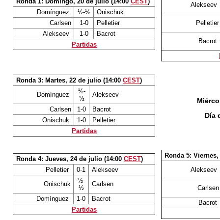
Ronda 1: Domingo, 20 de julio (14:00
CEST
)
Alekseev
Domínguez
½-½
Onischuk
Carlsen
1-0
Pelletier
Pelletier
Alekseev
1-0
Bacrot
Bacrot
Partidas
Ronda 3: Martes, 22 de julio (14:00
CEST
)
½-
Domínguez
Alekseev
½
Miércol
Carlsen
1-0
Bacrot
Día 
Onischuk
1-0
Pelletier
Partidas
Ronda 5: Viernes, 
Ronda 4: Jueves, 24 de julio (14:00
CEST
)
Pelletier
0-1
Alekseev
Alekseev
½-
Onischuk
Carlsen
½
Carlsen
Domínguez
1-0
Bacrot
Bacrot
Partidas