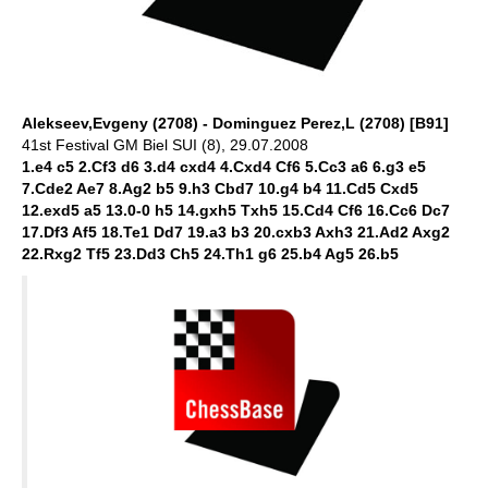
Alekseev,Evgeny (2708) - Dominguez Perez,L (2708) [B91]
41st Festival GM Biel SUI (8), 29.07.2008
1.e4 c5 2.Cf3 d6 3.d4 cxd4 4.Cxd4 Cf6 5.Cc3 a6 6.g3 e5
7.Cde2 Ae7 8.Ag2 b5 9.h3 Cbd7 10.g4 b4 11.Cd5 Cxd5
12.exd5 a5 13.0-0 h5 14.gxh5 Txh5 15.Cd4 Cf6 16.Cc6 Dc7
17.Df3 Af5 18.Te1 Dd7 19.a3 b3 20.cxb3 Axh3 21.Ad2 Axg2
22.Rxg2 Tf5 23.Dd3 Ch5 24.Th1 g6 25.b4 Ag5 26.b5