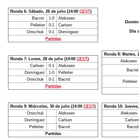
Ronda 6: Sábado, 26 de julio (14:00
CEST
)
Bacrot
1-0
Alekseev
Doming
Pelletier
0-1
Carlsen
Día 
Onischuk
0-1
Domínguez
Partidas
Ronda 8: Martes, 2
Ronda 7: Lunes, 28 de julio (14:00
CEST
)
Alekseev
Carlsen
0-1
Alekseev
Bacrot
Domínguez
1-0
Pelletier
Onischuk
0-1
Bacrot
Pelletier
Partidas
Ronda 9: Miércoles, 30 de julio (14:00
CEST
)
Ronda 10: Jueves, 
Onischuk
Alekseev
Alekseev
Domínguez
Carlsen
Carlsen
Pelletier
Bacrot
Bacrot
Partidas