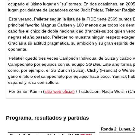
ocupado el último lugar en "su" torneo. En dos ocasiones, en 2005
lugar, por delante de jugadores como Judit Polgar, Teimour Radja
Este verano, Pelleter según la lista de la FIDE tiene 2569 puntos 
principal favorito Magnus Carlsen y 100 menos que todos los demá
cabo fue el chico de doble nacionalidad (francés-suizo) quien venc
negras el año pasado. Pelletier no muestra ningún respeto exage
Gracias a su actitud pragmática, su ambición y su gran espíritu de
oponente.
Pelletier quedó tres veces Campeón Individual de Suiza y cuatro
Campeonato por equipos con su equipo
SG Biel
. Este año forma p
como, por ejemplo, el SG Zürich (Suiza), Clichy (Francia) o Werd
ganó el título del campeonato por equipso hace poco. Yannick habl
español y ruso con soltura.
Por Simon Kümin (
sitio web oficial)
/
Traducción: Nadja Woisin (
Programa, resultados y partidas
Ronda 2: Lunes, 2