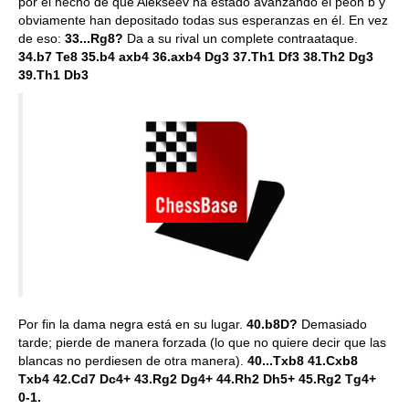
por el hecho de que Alekseev ha estado avanzando el peón b y
obviamente han depositado todas sus esperanzas en él. En vez
de eso:
33...Rg8?
Da a su rival un complete contraataque.
34.b7 Te8 35.b4 axb4 36.axb4 Dg3 37.Th1 Df3 38.Th2 Dg3
39.Th1 Db3
Por fin la dama negra está en su lugar.
40.b8D?
Demasiado
tarde; pierde de manera forzada (lo que no quiere decir que las
blancas no perdiesen de otra manera).
40...Txb8 41.Cxb8
Txb4 42.Cd7 Dc4+ 43.Rg2 Dg4+ 44.Rh2 Dh5+ 45.Rg2 Tg4+
0-1.