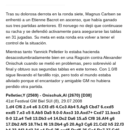
Tras su dolorosa derrota en la ronda siete, Magnus Carlsen se
enfrentó a un Etienne Bacrot en ascenso, que había ganado
sus tres partidas anteriores. El noruego no dejó que continuase
su racha y se defendió activamente para asegurarse las tablas
en 31 jugadas. Su meta en esta ronda era volver a tener el
control de la situación.
Mientras tanto Yannick Pelletier lo estaba hacienda
desacostumbradamente bien en una Ragozin contra Alexander
Onischuk cuando se metió en problemas, pero sobrevivió al
final y obtuvo sus segundas tablas en este torneo. Con 1.0/8
sigue llevando el farolillo rojo, pero todo el mundo estaba
aliviado porque el encantador y amigable GM no hubiera
perdido otra partida.
Pelletier,Y (2569) - Onischuk,Al (2670) [D38]
41st Festival GM Biel SUI (8), 29.07.2008
1.d4 Cf6 2.c4 e6 3.Cf3 d5 4.Cc3 Ab4 5.Ag5 Cbd7 6.cxd5
exd5 7.e3 c5 8.Ab5 Da5 9.0-0 Axc3 10.Axd7+ Cxd7 11.bxc3
0-0 12.a4 Te8 13.Db3 c4 14.Dc2 Da6 15.a5 Cf8 16.Af4 g6
17.Db2 Af5 18.Tfe1 f6 19.Db4 g5 20.Ag3 Cg6 21.Cd2 h5 22.f3
h4 23.Af2 Ad3 24.e4 Dc6 25.exd5 Dxd5 26.Ce4 Rg7 27.Cd6