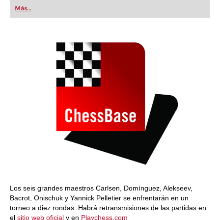
first steps into the world of club chess, or already
Más...
playing at a tournament level: with FRITZ, you can
train more efficiently, intelligently and with a
more personalised approach than ever before.
Los seis grandes maestros Carlsen, Domínguez, Alekseev,
Bacrot, Onischuk y Yannick Pelletier se enfrentarán en un
torneo a diez rondas. Habrá retransmisiones de las partidas en
el
sitio web oficial
y en
Playchess.com