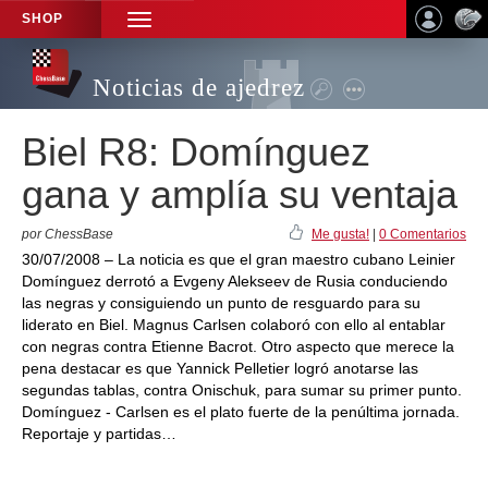
SHOP
TOGGLE
NAVIGATION
Noticias de ajedrez
Biel R8: Domínguez
gana y amplía su ventaja
por ChessBase
Me gusta!
|
0 Comentarios
30/07/2008 – La noticia es que el gran maestro cubano Leinier
Domínguez derrotó a Evgeny Alekseev de Rusia conduciendo
las negras y consiguiendo un punto de resguardo para su
liderato en Biel. Magnus Carlsen colaboró con ello al entablar
con negras contra Etienne Bacrot. Otro aspecto que merece la
pena destacar es que Yannick Pelletier logró anotarse las
segundas tablas, contra Onischuk, para sumar su primer punto.
Domínguez - Carlsen es el plato fuerte de la penúltima jornada.
Reportaje y partidas…