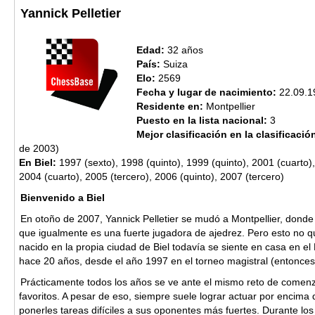
Yannick Pelletier
Edad:
32 años
País:
Suiza
Elo:
2569
Fecha y lugar de nacimiento:
22.09.1
Residente en:
Montpellier
Puesto en la lista nacional:
3
Mejor clasificación en la clasificaci
de 2003)
En Biel:
1997 (sexto), 1998 (quinto), 1999 (quinto), 2001 (cuarto),
2004 (cuarto), 2005 (tercero), 2006 (quinto), 2007 (tercero)
Bienvenido a Biel
En otoño de 2007, Yannick Pelletier se mudó a Montpellier, donde 
que igualmente es una fuerte jugadora de ajedrez. Pero esto no qu
nacido en la propia ciudad de Biel todavía se siente en casa en el 
hace 20 años, desde el año 1997 en el torneo magistral (entonces
Prácticamente todos los años se ve ante el mismo reto de comenza
favoritos. A pesar de eso, siempre suele lograr actuar por encima 
ponerles tareas difíciles a sus oponentes más fuertes. Durante lo