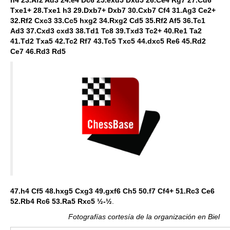
Txe1+ 28.Txe1 h3 29.Dxb7+ Dxb7 30.Cxb7 Cf4 31.Ag3 Ce2+
32.Rf2 Cxc3 33.Cc5 hxg2 34.Rxg2 Cd5 35.Rf2 Af5 36.Tc1
Ad3 37.Cxd3 cxd3 38.Td1 Tc8 39.Txd3 Tc2+ 40.Re1 Ta2
41.Td2 Txa5 42.Tc2 Rf7 43.Tc5 Txc5 44.dxc5 Re6 45.Rd2
Ce7 46.Rd3 Rd5
47.h4 Cf5 48.hxg5 Cxg3 49.gxf6 Ch5 50.f7 Cf4+ 51.Rc3 Ce6
52.Rb4 Rc6 53.Ra5 Rxc5 ½-½
.
Fotografías cortesía de la organización en Biel