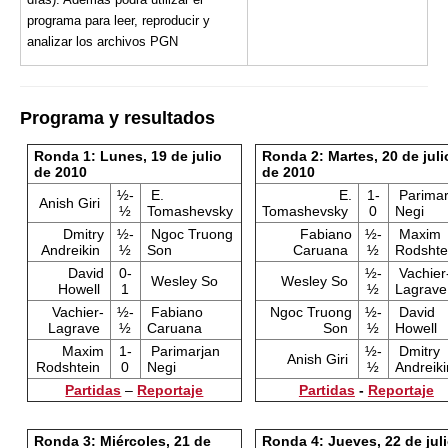
programa para leer, reproducir y
analizar los archivos PGN
Programa y resultados
Ronda 1: Lunes, 19 de julio
Ronda 2: Martes, 20 de juli
de 2010
de 2010
½-
E.
E.
1-
Parimar
Anish Giri
½
Tomashevsky
Tomashevsky
0
Negi
Dmitry
½-
Ngoc Truong
Fabiano
½-
Maxim
Andreikin
½
Son
Caruana
½
Rodshte
David
0-
½-
Vachier
Wesley So
Wesley So
Howell
1
½
Lagrave
Vachier-
½-
Fabiano
Ngoc Truong
½-
David
Lagrave
½
Caruana
Son
½
Howell
Maxim
1-
Parimarjan
½-
Dmitry
Anish Giri
Rodshtein
0
Negi
½
Andreik
Partidas
–
Reportaje
Partidas
-
Reportaje
Ronda 3: Miércoles, 21 de
Ronda 4: Jueves, 22 de jul