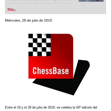
training revolution! Whether you’re taking your
first steps into the world of club chess, or already
Más...
playing at a tournament level: with FRITZ, you can
train more efficiently, intelligently and with a
more personalised approach than ever before.
Miércoles, 28 de julio de 2010
Entre el 19 y el 28 de julio de 2010, se celebra la 43ª edición del