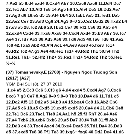
7.Ae2 b5 8.d4 cxd4 9.Cxd4 Ab7 10.Cxc6 Axc6 11.Dd4 Dc7
12.Te1 Ab7 13.Af3 Tc8 14.Ag5 h6 15.Ah4 Dc5 16.Dd2 Ae7
17.Ag3 d6 18.e5 d5 19.Af4 Db4 20.Tab1 Ac5 21.Ted1 Da5
22.Ae2 Ce7 23.Ad3 Cg6 24.Ag3 0–0 25.Ce2 Dxd2 26.Txd2 b4
27.c3 a5 28.Tc2 Ab6 29.Tbc1 Ce7 30.Rf1 Cc6 31.Ab5 d4
32.cxd4 Cxd4 33.Txc8 Axc8 34.Cxd4 Axd4 35.b3 Ab7 36.Tc7
Ae4 37.Td7 Ac3 38.Ad3 Ac6 39.Td6 Ad5 40.Ta6 Td8 41.Ae2
Tc8 42.Txa5 Ab2 43.Af4 Ac1 44.Ae3 Axe3 45.fxe3 Tc1+
46.Rf2 Tc2 47.g3 Ae4 48.Re1 Tc1+ 49.Rd2 Th1 50.h4 Th2
51.Re1 Th1+ 52.Rf2 Th2+ 53.Re1 Th1+ 54.Rd2 Th2 55.Re1
½–½
(37) Tomashevsky,E (2708) - Nguyen Ngoc Truong Son
(2617) [A27]
YGM Biel SUI (8), 27.07.2010
1.c4 e5 2.Cc3 Cc6 3.Cf3 g6 4.d4 exd4 5.Cxd4 Ag7 6.Cxc6
bxc6 7.g3 Ce7 8.Ag2 0–0 9.0–0 Tb8 10.Da4 d6 11.Td1 c5
12.Dc2 Af5 13.Dd2 a5 14.b3 a4 15.bxa4 Cc8 16.Ab2 Cb6
17.Ad5 c6 18.a5 Cxd5 19.cxd5 cxd5 20.Ca4 d4 21.Cb6 De8
22.Te1 Dc6 23.Tac1 Tfe8 24.Aa1 h5 25.f3 Rh7 26.e4 Ae6
27.a4 Txb6 28.axb6 Dxb6 29.a5 Da7 30.f4 Ta8 31.f5 Ab3
32.Dd3 c4 33.Txc4 Axc4 34.Dxc4 Dxa5 35.Td1 Da4 36.Dd3
d5 37.exd5 Te8 38.Tf1 Te3 39.fxg6+ fxg6 40.Dd2 Dc4 41.d6