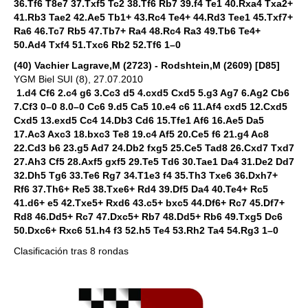
36.Tf6 T8e7 37.Txf5 Tc2 38.Tf6 Rb7 39.f4 Te1 40.Rxa4 Txa2+
41.Rb3 Tae2 42.Ae5 Tb1+ 43.Rc4 Te4+ 44.Rd3 Tee1 45.Txf7+
Ra6 46.Tc7 Rb5 47.Tb7+ Ra4 48.Rc4 Ra3 49.Tb6 Te4+
50.Ad4 Txf4 51.Txc6 Rb2 52.Tf6 1–0
(40) Vachier Lagrave,M (2723) - Rodshtein,M (2609) [D85]
YGM Biel SUI (8), 27.07.2010
1.d4 Cf6 2.c4 g6 3.Cc3 d5 4.cxd5 Cxd5 5.g3 Ag7 6.Ag2 Cb6
7.Cf3 0–0 8.0–0 Cc6 9.d5 Ca5 10.e4 c6 11.Af4 cxd5 12.Cxd5
Cxd5 13.exd5 Cc4 14.Db3 Cd6 15.Tfe1 Af6 16.Ae5 Da5
17.Ac3 Axc3 18.bxc3 Te8 19.c4 Af5 20.Ce5 f6 21.g4 Ac8
22.Cd3 b6 23.g5 Ad7 24.Db2 fxg5 25.Ce5 Tad8 26.Cxd7 Txd7
27.Ah3 Cf5 28.Axf5 gxf5 29.Te5 Td6 30.Tae1 Da4 31.De2 Dd7
32.Dh5 Tg6 33.Te6 Rg7 34.T1e3 f4 35.Th3 Txe6 36.Dxh7+
Rf6 37.Th6+ Re5 38.Txe6+ Rd4 39.Df5 Da4 40.Te4+ Rc5
41.d6+ e5 42.Txe5+ Rxd6 43.c5+ bxc5 44.Df6+ Rc7 45.Df7+
Rd8 46.Dd5+ Rc7 47.Dxc5+ Rb7 48.Dd5+ Rb6 49.Txg5 Dc6
50.Dxc6+ Rxc6 51.h4 f3 52.h5 Te4 53.Rh2 Ta4 54.Rg3 1–0
Clasificación tras 8 rondas