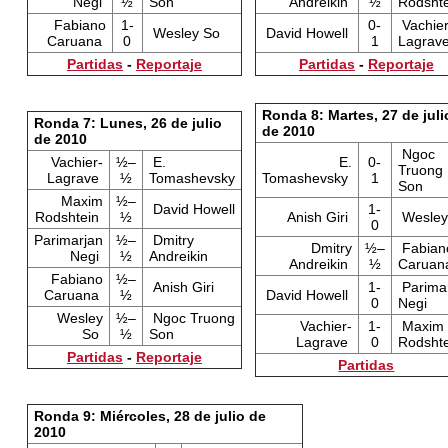
Negi
½
Son
Andreikin
½
Rodshte
Fabiano
1-
0-
Vachier
Wesley So
David Howell
Caruana
0
1
Lagrav
Partidas
-
Reportaje
Partidas
-
Reportaje
Ronda 8: Martes, 27 de juli
Ronda 7: Lunes, 26 de julio
de 2010
de 2010
Ngoc
Vachier-
½–
E.
E.
0-
Truong
Lagrave
½
Tomashevsky
Tomashevsky
1
Son
Maxim
½–
David Howell
1-
Rodshtein
½
Anish Giri
Wesley
0
Parimarjan
½–
Dmitry
Dmitry
½–
Fabian
Negi
½
Andreikin
Andreikin
½
Caruan
Fabiano
½–
Anish Giri
1-
Parima
Caruana
½
David Howell
0
Negi
Wesley
½–
Ngoc Truong
Vachier-
1-
Maxim
So
½
Son
Lagrave
0
Rodsht
Partidas
-
Reportaje
Partidas
Ronda 9: Miércoles, 28 de julio de
2010