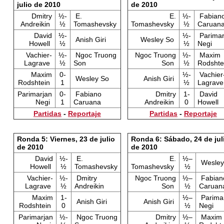
julio de 2010
de 2010
Dmitry
½-
E.
E.
½-
Fabian
Andreikin
½
Tomashevsky
Tomashevsky
½
Caruan
David
½-
½-
Parimar
Anish Giri
Wesley So
Howell
½
½
Negi
Vachier-
½-
Ngoc Truong
Ngoc Truong
½-
Maxim
Lagrave
½
Son
Son
½
Rodshte
Maxim
0-
½-
Vachier
Wesley So
Anish Giri
Rodshtein
1
½
Lagrave
Parimarjan
0-
Fabiano
Dmitry
1-
David
Negi
1
Caruana
Andreikin
0
Howell
Partidas
-
Reportaje
Partidas
-
Reportaje
Ronda 5: Viernes, 23 de julio
Ronda 6: Sábado, 24 de jul
de 2010
de 2010
David
½-
E.
E.
½–
Wesley
Howell
½
Tomashevsky
Tomashevsky
½
Vachier-
½-
Dmitry
Ngoc Truong
½–
Fabian
Lagrave
½
Andreikin
Son
½
Caruan
Maxim
1-
½–
Parima
Anish Giri
Anish Giri
Rodshtein
0
½
Negi
Parimarjan
½-
Ngoc Truong
Dmitry
½–
Maxim