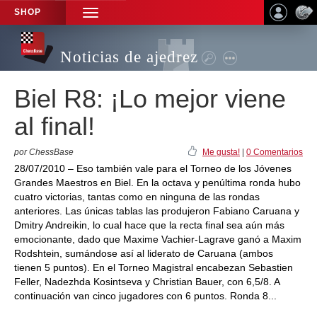
SHOP
TOGGLE
NAVIGATION
Noticias de ajedrez
Biel R8: ¡Lo mejor viene
al final!
por ChessBase
Me gusta!
|
0 Comentarios
28/07/2010 – Eso también vale para el Torneo de los Jóvenes
Grandes Maestros en Biel. En la octava y penúltima ronda hubo
cuatro victorias, tantas como en ninguna de las rondas
anteriores. Las únicas tablas las produjeron Fabiano Caruana y
Dmitry Andreikin, lo cual hace que la recta final sea aún más
emocionante, dado que Maxime Vachier-Lagrave ganó a Maxim
Rodshtein, sumándose así al liderato de Caruana (ambos
tienen 5 puntos). En el Torneo Magistral encabezan Sebastien
Feller, Nadezhda Kosintseva y Christian Bauer, con 6,5/8. A
continuación van cinco jugadores con 6 puntos. Ronda 8...