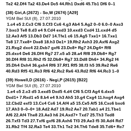
Te2 42.Df4 Ta2 43.De4 Dc5 44.Rh1 Dxd6 45.Tb1 Df6 0–1
(38) Giri,A (2672) - So,W (2674) [A29]
YGM Biel SUI (8), 27.07.2010
1.c4 e5 2.Cc3 Cf6 3.Cf3 Cc6 4.g3 Ab4 5.Ag2 0–0 6.0–0 Axc3
7.bxc3 Te8 8.d3 e4 9.Cd4 exd3 10.exd3 Cxd4 11.cxd4 d5
12.Ae3 Af5 13.Db3 Dd7 14.Tfe1 c6 15.Ag5 Txe1+ 16.Txe1
Te8 17.Txe8+ Dxe8 18.h3 De1+ 19.Rh2 Axh3 20.Axf6 Axg2
21.Rxg2 dxc4 22.Dxb7 gxf6 23.Dc8+ Rg7 24.Dg4+ Rf8
25.dxc4 De6 26.Df4 Rg7 27.c5 a5 28.a4 Rf8 29.Db8+ Rg7
30.Df4 Rf8 31.Rh2 f5 32.Db8+ Rg7 33.Dd8 Dh6+ 34.Rg2 f4
35.Dh4 Dxh4 36.gxh4 Rf6 37.Rf1 Rf5 38.f3 h5 39.Re2 Re6
40.Rd3 Rf5 41.Rc3 Rf6 42.Rc2 Re6 43.Rd2 Rf6 44.Rc3 1–0
(39) Howell,D (2616) - Negi,P (2615) [B22]
YGM Biel SUI (8), 27.07.2010
1.e4 c5 2.c3 d5 3.exd5 Dxd5 4.d4 Cf6 5.Cf3 Ag4 6.dxc5
Dxd1+ 7.Rxd1 e5 8.b4 e4 9.h3 Ah5 10.g4 Cxg4 11.hxg4 Axg4
12.Cbd2 exf3 13.Cc4 Cc6 14.Af4 a5 15.Ce5 Af5 16.Cxc6 bxc6
17.Ah3 0–0–0+ 18.Ad2 Ad7 19.Rc2 Ae7 20.Tab1 a4 21.Tbe1
Af6 22.Af4 The8 23.Ae3 h6 24.Axd7+ Txd7 25.Th3 Ted8
26.Txf3 Td3 27.Txf6 gxf6 28.Axh6 Tf3 29.Ae3 f5 30.Ad4 Rd7
31.Rb2 Tf4 32.Ra3 Te4 33.Th1 Te2 34.Th6 Tde8 35.Td6+ Rc7