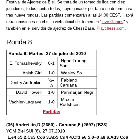
Festival de Ajedrez de Biel. Se trata de un torneo de liga con diez
jugadores, todos contra todos, cuyo ganador por tanto se determinará
tras nueve rondas. Las partidas comenzarán a las 14:00 CEST. Habrá
retransmisiones en el sitio web oficial del torneo en "
Live Games
" y
también en el servidor de ajedrez de ChessBase,
Playchess.com
.
Ronda 8
Ronda 8: Martes, 27 de julio de 2010
Ngoc Truong
E. Tomashevsky
0-1
Son
Anish Giri
1-0
Wesley So
½–
Fabiano
Dmitry Andreikin
½
Caruana
David Howell
1-0
Parimarjan Negi
Maxim
Vachier-Lagrave
1-0
Rodshtein
Partidas
(36) Andreikin,D (2650) - Caruana,F (2697) [B23]
YGM Biel SUI (8), 27.07.2010
1.e4 c5 2.Cc3 Cc6 3.Ab5 Cd4 4.Cf3 e6 5.0–0 a6 6.Ad3 Cc6