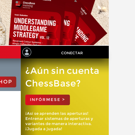
CONECTAR
¿Aún sin cuenta
ChessBase?
HOP
INFÓRMESE >
¡Así se aprenden las aperturas!
Entrenar sistemas de aperturas y
variantes de manera interactiva.
¡Jugada a jugada!