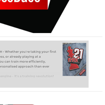
Whether you’re taking your first
ss, or already playing at a
ou can train more efficiently,
personalised approach than ever
engine – it’s a training revolution!
t steps into the world of club chess,
ent level: with FRITZ, you can train
 and with a more personalised