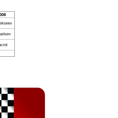
2008
ekseev
arlsen
crot