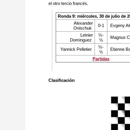
el otro tercio francés.
Ronda 9: miércoles, 30 de julio de 
Alexander
0-1
Evgeny Al
Onischuk
Leinier
½-
Magnus C
Dominguez
½
½-
Yannick Pelletier
Etienne Ba
½
Partidas
Clasificación