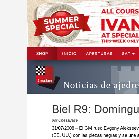
INICIO
APERTURAS
SAT
SHOP
Noticias de ajedr
Biel R9: Domíngu
por ChessBase
31/07/2008 – El GM ruso Evgeny Alekseev (
(EE. UU.) con las piezas negras y se une