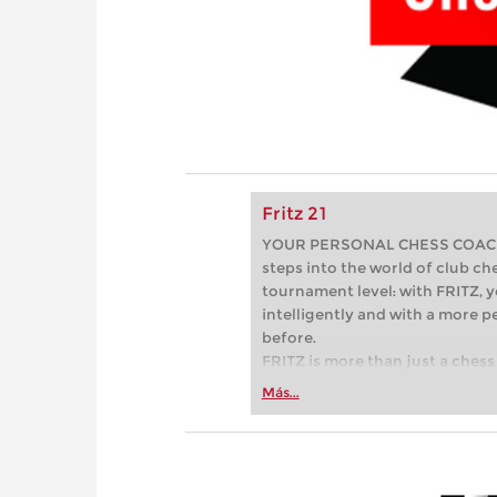
Fritz 21
YOUR PERSONAL CHESS COACH - 
steps into the world of club che
tournament level: with FRITZ, y
intelligently and with a more 
before.
FRITZ is more than just a chess 
Whether you’re taking your firs
Más...
or already playing at a tournam
more efficiently, intelligently
approach than ever before.