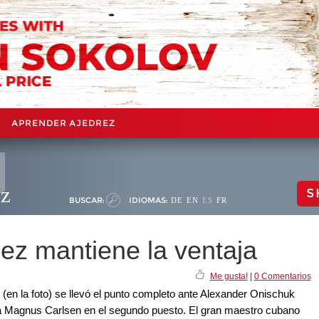
APRENDER AJEDREZ
ez
S
BUSCAR:
IDIOMAS:
DE
EN
ES
FR
ez mantiene la ventaja
Me gusta!
|
0 Comentarios
en la foto) se llevó el punto completo ante Alexander Onischuk
 a Magnus Carlsen en el segundo puesto. El gran maestro cubano