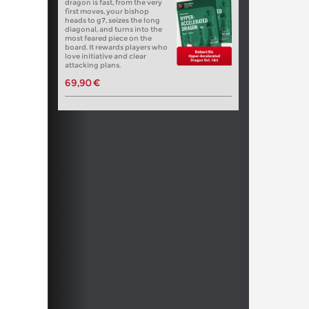
dragon is fast, from the very
first moves, your bishop
heads to g7, seizes the long
diagonal, and turns into the
most feared piece on the
board. It rewards players who
love initiative and clear
attacking plans.
69,90 €