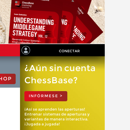
CONECTAR
¿Aún sin cuenta
ChessBase?
HOP
INFÓRMESE >
¡Así se aprenden las aperturas!
Entrenar sistemas de aperturas y
variantes de manera interactiva.
¡Jugada a jugada!