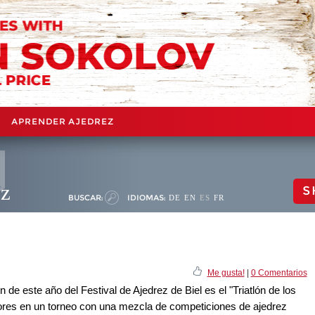
APRENDER AJEDREZ
ez
S
BUSCAR:
IDIOMAS:
DE
EN
ES
FR
Me gusta!
|
0 Comentarios
n de este año del Festival de Ajedrez de Biel es el "Triatlón de los
ores en un torneo con una mezcla de competiciones de ajedrez