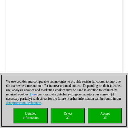
We use cookies and comparable technologies to provide certain functions, to improve
the user experience and to offer interest-oriented content. Depending on their intended
use, analysis cookies and marketing cookies may be used in addition to technically
required cookies.
Here
you can make detailed settings or revoke your consent (if
necessary partially) with effect for the future. Further information can be found in our
data protection declaration
.
Detailed
Reject
Accept
information
all
all