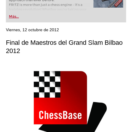
approach than ever before.
FRITZ is more than just a chess engine – it’s a
training revolution! Whether you’re taking your
first steps into the world of club chess, or already
Más...
playing at a tournament level: with FRITZ, you can
train more efficiently, intelligently and with a
more personalised approach than ever before.
Viernes, 12 octubre de 2012
Final de Maestros del Grand Slam Bilbao
2012