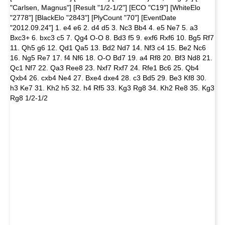
"Carlsen, Magnus"] [Result "1/2-1/2"] [ECO "C19"] [WhiteElo
"2778"] [BlackElo "2843"] [PlyCount "70"] [EventDate
"2012.09.24"] 1. e4 e6 2. d4 d5 3. Nc3 Bb4 4. e5 Ne7 5. a3
Bxc3+ 6. bxc3 c5 7. Qg4 O-O 8. Bd3 f5 9. exf6 Rxf6 10. Bg5 Rf7
11. Qh5 g6 12. Qd1 Qa5 13. Bd2 Nd7 14. Nf3 c4 15. Be2 Nc6
16. Ng5 Re7 17. f4 Nf6 18. O-O Bd7 19. a4 Rf8 20. Bf3 Nd8 21.
Qc1 Nf7 22. Qa3 Ree8 23. Nxf7 Rxf7 24. Rfe1 Bc6 25. Qb4
Qxb4 26. cxb4 Ne4 27. Bxe4 dxe4 28. c3 Bd5 29. Be3 Kf8 30.
h3 Ke7 31. Kh2 h5 32. h4 Rf5 33. Kg3 Rg8 34. Kh2 Re8 35. Kg3
Rg8 1/2-1/2