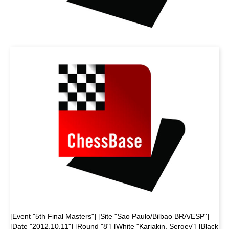
[Event "5th Final Masters"] [Site "Sao Paulo/Bilbao BRA/ESP"]
[Date "2012.10.11"] [Round "8"] [White "Karjakin, Sergey"] [Black