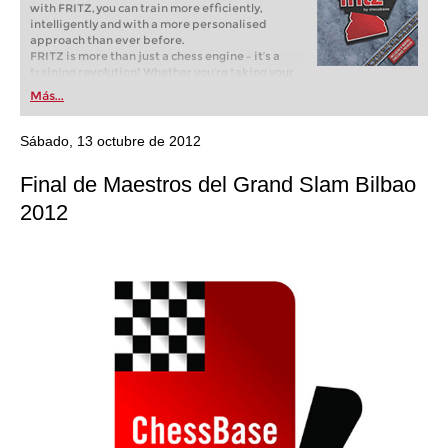
with FRITZ, you can train more efficiently,
intelligently and with a more personalised
approach than ever before.
FRITZ is more than just a chess engine – it’s a
training revolution! Whether you’re taking your
first steps into the world of club chess, or already
Más...
playing at a tournament level: with FRITZ, you can
train more efficiently, intelligently and with a
more personalised approach than ever before.
Sábado, 13 octubre de 2012
Final de Maestros del Grand Slam Bilbao
2012