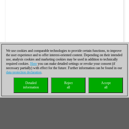
We use cookies and comparable technologies to provide certain functions, to improve
the user experience and to offer interest-oriented content. Depending on their intended
use, analysis cookies and marketing cookies may be used in addition to technically
required cookies.
Here
you can make detailed settings or revoke your consent (if
necessary partially) with effect for the future. Further information can be found in our
data protection declaration
.
Detailed
Reject
Accept
information
all
all