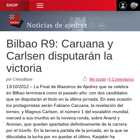
SHOP
TOGGLE
NAVIGATION
Noticias de ajedrez
Bilbao R9: Caruana y
Carlsen disputarán la
victoria
por ChessBase
Me gusta!
|
0 Comentarios
13/10/2012 – La Final de Maestros de Ajedrez que se celebra
en Bilbao terminará como el pasado año: con dos candidatos
que se disputarán el título en la última jornada. En esta ocasión
los protagonistas serán Fabiano Caruana, la revelación del
torneo, y Magnus Carlsen, el número 1 del escalafón mundial,
merced a sus triunfos en la novena ronda, sobre Anand y
Aronian, que quedan apartados definitivamente de la carrera
por el triunfo. En la tercera partida de la jornada, en la que se
dilucidaba la lucha por no quedar el último, Karjakin ha