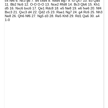
c4 Nf6 6. Nc3 g6 7. d4 cxd4 8. Nxd4 Bg7 9. f3 Qc7 10. b3 Qa5
11. Bb2 Nc6 12. O-O O-O 13. Nce2 Rfd8 14. Bc3 Qb6 15. Kh1
d5 16. Nxc6 bxc6 17. Qe1 Rdc8 18. e5 Ne8 19. e6 fxe6 20. Nf4
Bxc3 21. Qxc3 d4 22. Qd2 c5 23. Rae1 Ng7 24. g4 Rc6 25. Nh3
Ne8 26. Qh6 Nf6 27. Ng5 d3 28. Re5 Kh8 29. Rd1 Qa6 30. a4
1-0