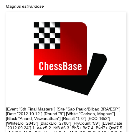
Magnus estirándose
[Event "5th Final Masters"] [Site "Sao Paulo/Bilbao BRA/ESP"]
[Date "2012.10.12"] [Round "9"] [White "Carlsen, Magnus"]
[Black "Anand, Viswanathan"] [Result "1-0"] [ECO "B52"]
[WhiteElo "2843"] [BlackElo "2780"] [PlyCount "59"] [EventDate
"2012.09.24"] 1. e4 c5 2. Nf3 d6 3. Bb5+ Bd7 4. Bxd7+ Qxd7 5.