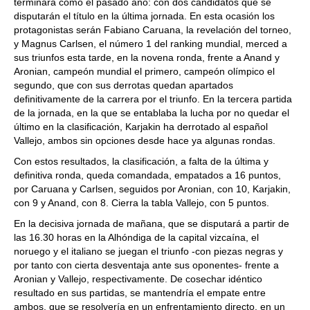
terminará como el pasado año: con dos candidatos que se
disputarán el título en la última jornada. En esta ocasión los
protagonistas serán Fabiano Caruana, la revelación del torneo,
y Magnus Carlsen, el número 1 del ranking mundial, merced a
sus triunfos esta tarde, en la novena ronda, frente a Anand y
Aronian, campeón mundial el primero, campeón olímpico el
segundo, que con sus derrotas quedan apartados
definitivamente de la carrera por el triunfo. En la tercera partida
de la jornada, en la que se entablaba la lucha por no quedar el
último en la clasificación, Karjakin ha derrotado al español
Vallejo, ambos sin opciones desde hace ya algunas rondas.
Con estos resultados, la clasificación, a falta de la última y
definitiva ronda, queda comandada, empatados a 16 puntos,
por Caruana y Carlsen, seguidos por Aronian, con 10, Karjakin,
con 9 y Anand, con 8. Cierra la tabla Vallejo, con 5 puntos.
En la decisiva jornada de mañana, que se disputará a partir de
las 16.30 horas en la Alhóndiga de la capital vizcaína, el
noruego y el italiano se juegan el triunfo -con piezas negras y
por tanto con cierta desventaja ante sus oponentes- frente a
Aronian y Vallejo, respectivamente. De cosechar idéntico
resultado en sus partidas, se mantendría el empate entre
ambos, que se resolvería en un enfrentamiento directo, en un