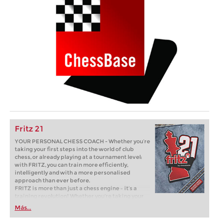
Fritz 21
YOUR PERSONAL CHESS COACH - Whether you’re
taking your first steps into the world of club
chess, or already playing at a tournament level:
with FRITZ, you can train more efficiently,
intelligently and with a more personalised
approach than ever before.
FRITZ is more than just a chess engine – it’s a
training revolution! Whether you’re taking your
first steps into the world of club chess, or already
Más...
playing at a tournament level: with FRITZ, you can