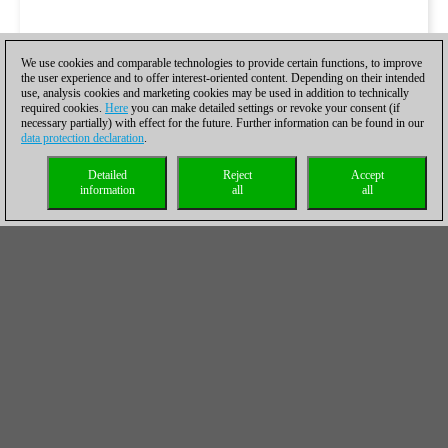
We use cookies and comparable technologies to provide certain functions, to improve
the user experience and to offer interest-oriented content. Depending on their intended
use, analysis cookies and marketing cookies may be used in addition to technically
required cookies.
Here
you can make detailed settings or revoke your consent (if
necessary partially) with effect for the future. Further information can be found in our
data protection declaration
.
Detailed
Reject
Accept
information
all
all