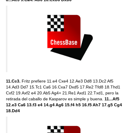
11.Cc3.
Fritz prefiere 11.e4 Cxe4 12.Ae3 Dd8 13.Dc2 Af5
14.Ad3 Dd7 15.Tc1 Ca6 16.Cxa7 Dxd5 17.Re2 Tfd8 18.Thd1
Cxf2 19.Axf2 e4 20.Ab5 Ag4+ 21.Re1 Axd1 22.Txd1, pero la
retirada del caballo de Kasparov es simple y buena.
11...Af5
12.e3 Ca6 13.f3 e4 14.g4 Ag6 15.f4 h5 16.f5 Ah7 17.g5 Cg4
18.Dd4