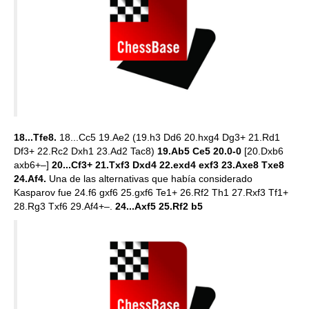
18...Tfe8.
18...Cc5 19.Ae2 (19.h3 Dd6 20.hxg4 Dg3+ 21.Rd1
Df3+ 22.Rc2 Dxh1 23.Ad2 Tac8)
19.Ab5 Ce5 20.0-0
[20.Dxb6
axb6+–]
20...Cf3+ 21.Txf3 Dxd4 22.exd4 exf3 23.Axe8 Txe8
24.Af4.
Una de las alternativas que había considerado
Kasparov fue 24.f6 gxf6 25.gxf6 Te1+ 26.Rf2 Th1 27.Rxf3 Tf1+
28.Rg3 Txf6 29.Af4+–.
24...Axf5 25.Rf2 b5