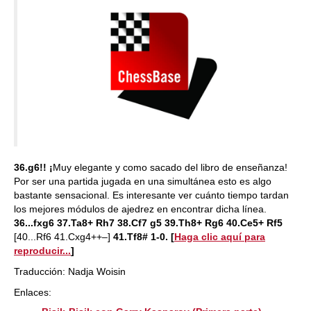
36.g6!! ¡
Muy elegante y como sacado del libro de enseñanza!
Por ser una partida jugada en una simultánea esto es algo
bastante sensacional. Es interesante ver cuánto tiempo tardan
los mejores módulos de ajedrez en encontrar dicha línea.
36...fxg6 37.Ta8+ Rh7 38.Cf7 g5 39.Th8+ Rg6 40.Ce5+ Rf5
[40...Rf6 41.Cxg4++–]
41.Tf8#
1-0. [
Haga clic aquí para
reproducir...
]
Traducción: Nadja Woisin
Enlaces: