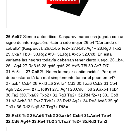
26.Ae5?
Siendo autocrítico, Kasparov marcó esa jugada con un
signo de interrogación. Habría sido mejor 26.b4 "Cortando el
caballo" (Kasparov); 26.Cxb5 Te2+ 27.Rxf3 Ag4+ 28.Rg3 Txb2
29.Cxa7 Tb3+ 30.Rg2 Af3+ 31.Rg1 Axd5 32.Cc8. En esta
variante las negras todavía deberían tener cierto juego. 26...b4.
26...Ag4 27.Rg3 f6 28.gxf6 gxf6 29.Axf6 Tf8 30.Ae7 Tf7
31.Ac5+–.
27.Cb5?!
"No es la mejor continuación". Por qué
debe estar está tan mal simplemente tomar el peón en b4?
27.axb4 Cxb4 28.Rxf3 a6 29.Ta4 Cd3 30.Txa6 Cxb2 31.Ce4
Ag6 32.d6+–.
27...Tc8?!
27...Ag4! 28.Cd6 Tb8 29.axb4 Txb4
30.Ta2 (30.Txa6? Txb2+ 31.Rg3 Tg2+ 32.Rf4 f2–+) 30...Cb8
31.h3 Axh3 32.Txa7 Txb2+ 33.Rxf3 Ag2+ 34.Re3 Axd5 35.g6
Tb3+ 36.Rd2 fxg6 37.Txg7+ Rf8=.
28.Rxf3 Tc2 29.Ad6 Txb2 30.axb4 Cxb4 31.Axb4 Txb4
32.Cd6 Ag4+ 33.Re4 Tb2 34.Txa7 Te2+ 35.Rd3 Txh2