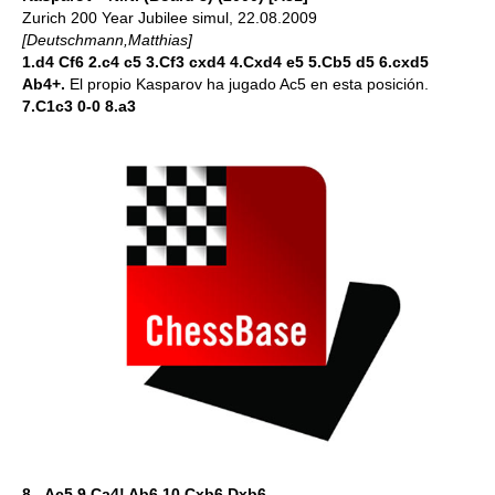
Zurich 200 Year Jubilee simul, 22.08.2009
[Deutschmann,Matthias]
1.d4 Cf6 2.c4 c5 3.Cf3 cxd4 4.Cxd4 e5 5.Cb5 d5 6.cxd5
Ab4+.
El propio Kasparov ha jugado Ac5 en esta posición.
7.C1c3 0-0 8.a3
8...Ac5 9.Ca4! Ab6 10.Cxb6 Dxb6