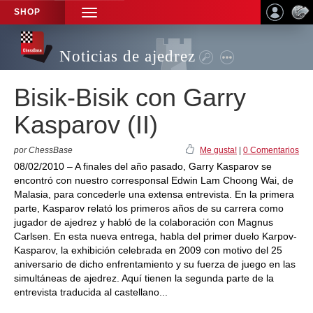
SHOP
TOGGLE
NAVIGATION
Noticias de ajedrez
Bisik-Bisik con Garry
Kasparov (II)
por ChessBase
Me gusta!
|
0 Comentarios
08/02/2010 – A finales del año pasado, Garry Kasparov se
encontró con nuestro corresponsal Edwin Lam Choong Wai, de
Malasia, para concederle una extensa entrevista. En la primera
parte, Kasparov relató los primeros años de su carrera como
jugador de ajedrez y habló de la colaboración con Magnus
Carlsen. En esta nueva entrega, habla del primer duelo Karpov-
Kasparov, la exhibición celebrada en 2009 con motivo del 25
aniversario de dicho enfrentamiento y su fuerza de juego en las
simultáneas de ajedrez. Aquí tienen la segunda parte de la
entrevista traducida al castellano...