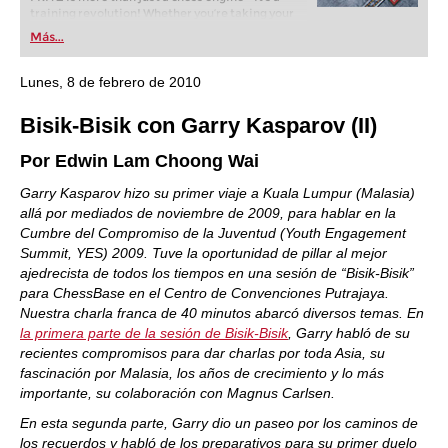
training revolution! Whether you’re taking your
first steps into the world of club chess, or already
Más...
playing at a tournament level: with FRITZ, you can
train more efficiently, intelligently and with a
more personalised approach than ever before.
Lunes, 8 de febrero de 2010
Bisik-Bisik con Garry Kasparov (II)
Por Edwin Lam Choong Wai
Garry Kasparov hizo su primer viaje a Kuala Lumpur (Malasia)
allá por mediados de noviembre de 2009, para hablar en la
Cumbre del Compromiso de la Juventud (Youth Engagement
Summit, YES) 2009. Tuve la oportunidad de pillar al mejor
ajedrecista de todos los tiempos en una sesión de “Bisik-Bisik”
para ChessBase en el Centro de Convenciones Putrajaya.
Nuestra charla franca de 40 minutos abarcó diversos temas. En
la primera parte de la sesión de Bisik-Bisik
, Garry habló de su
recientes compromisos para dar charlas por toda Asia, su
fascinación por Malasia, los años de crecimiento y lo más
importante, su colaboración con Magnus Carlsen.
En esta segunda parte, Garry dio un paseo por los caminos de
los recuerdos y habló de los preparativos para su primer duelo