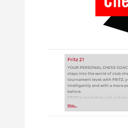
Fritz 21
YOUR PERSONAL CHESS COACH - 
steps into the world of club che
tournament level: with FRITZ, y
intelligently and with a more 
before.
FRITZ is more than just a chess 
Whether you’re taking your firs
Más...
or already playing at a tournam
more efficiently, intelligently
approach than ever before.