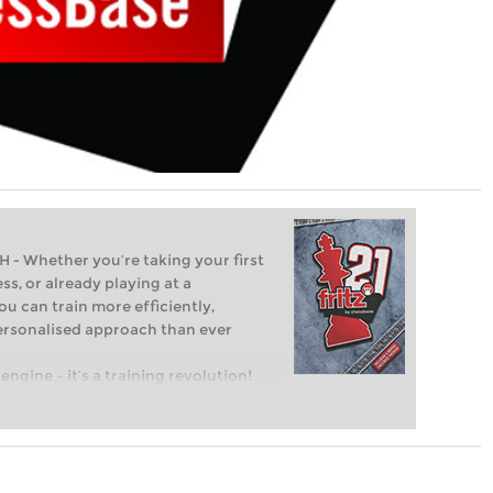
Whether you’re taking your first
ss, or already playing at a
ou can train more efficiently,
personalised approach than ever
engine – it’s a training revolution!
t steps into the world of club chess,
ent level: with FRITZ, you can train
 and with a more personalised