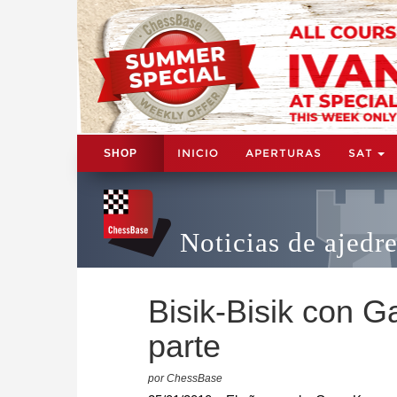
INICIO
APERTURAS
SAT
SHOP
Noticias de ajedr
Bisik-Bisik con G
parte
por ChessBase