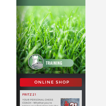
ONLINE SHOP
FRITZ 21
YOUR PERSONAL CHESS
COACH - Whether you’re
taking your first steps into the