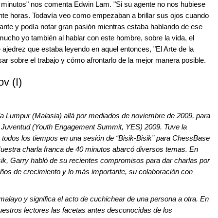
0 minutos" nos comenta Edwin Lam. "Si su agente no nos hubiese
nte horas. Todavía veo como empezaban a brillar sus ojos cuando
ante y podía notar gran pasión mientras estaba hablando de ese
ucho yo también al hablar con este hombre, sobre la vida, el
de ajedrez que estaba leyendo en aquel entonces, "El Arte de la
r sobre el trabajo y cómo afrontarlo de la mejor manera posible.
v (I)
la Lumpur (Malasia) allá por mediados de noviembre de 2009, para
a Juventud (Youth Engagement Summit, YES) 2009. Tuve la
de todos los tiempos en una sesión de “Bisik-Bisik” para ChessBase
uestra charla franca de 40 minutos abarcó diversos temas. En
isik, Garry habló de su recientes compromisos para dar charlas por
 años de crecimiento y lo más importante, su colaboración con
 malayo y significa el acto de cuchichear de una persona a otra. En
uestros lectores las facetas antes desconocidas de los