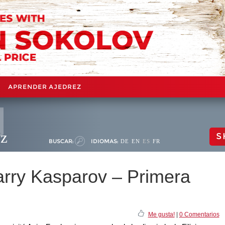
APRENDER AJEDREZ
ez
S
BUSCAR:
IDIOMAS:
DE
EN
ES
FR
arry Kasparov – Primera
Me gusta!
|
0 Comentarios