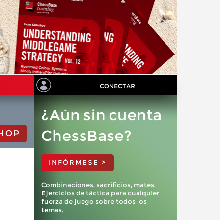
CONECTAR
¿Aún sin cuenta
ChessBase?
HOP
INFÓRMESE >
Combinaciones, sacrificios, mates.
Ejercicios de táctica para cualquier
fuerza de juego sobre todos los
temas.