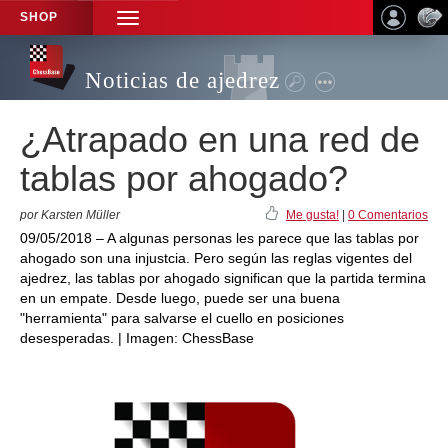
SHOP
TOGGLE
NAVIGATION
Noticias de ajedrez
¿Atrapado en una red de
tablas por ahogado?
por Karsten Müller
Me gusta!
|
0 Comentarios
09/05/2018 – A algunas personas les parece que las tablas por
ahogado son una injustcia. Pero según las reglas vigentes del
ajedrez, las tablas por ahogado significan que la partida termina
en un empate. Desde luego, puede ser una buena
"herramienta" para salvarse el cuello en posiciones
desesperadas. | Imagen: ChessBase