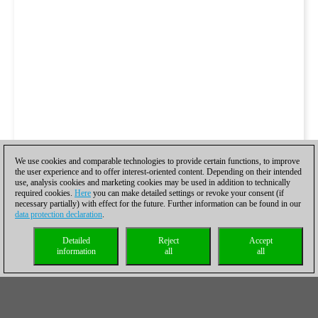
We use cookies and comparable technologies to provide certain functions, to improve
the user experience and to offer interest-oriented content. Depending on their intended
use, analysis cookies and marketing cookies may be used in addition to technically
required cookies.
Here
you can make detailed settings or revoke your consent (if
necessary partially) with effect for the future. Further information can be found in our
data protection declaration
.
Detailed
Reject
Accept
information
all
all