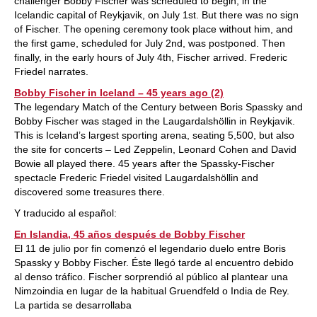
challenger Bobby Fischer was scheduled to begin, in the
Icelandic capital of Reykjavik, on July 1st. But there was no sign
of Fischer. The opening ceremony took place without him, and
the first game, scheduled for July 2nd, was postponed. Then
finally, in the early hours of July 4th, Fischer arrived. Frederic
Friedel narrates.
Bobby Fischer in Iceland – 45 years ago (2)
The legendary Match of the Century between Boris Spassky and
Bobby Fischer was staged in the Laugardalshöllin in Reykjavik.
This is Iceland’s largest sporting arena, seating 5,500, but also
the site for concerts – Led Zeppelin, Leonard Cohen and David
Bowie all played there. 45 years after the Spassky-Fischer
spectacle Frederic Friedel visited Laugardalshöllin and
discovered some treasures there.
Y traducido al español:
En Islandia, 45 años después de Bobby Fischer
El 11 de julio por fin comenzó el legendario duelo entre Boris
Spassky y Bobby Fischer. Éste llegó tarde al encuentro debido
al denso tráfico. Fischer sorprendió al público al plantear una
Nimzoindia en lugar de la habitual Gruendfeld o India de Rey.
La partida se desarrollaba