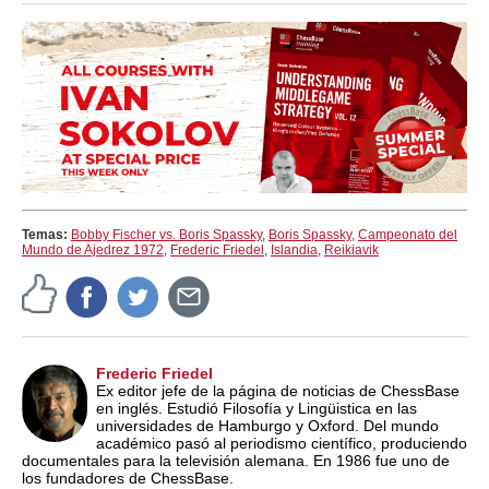
Temas:
Bobby Fischer vs. Boris Spassky
,
Boris Spassky
,
Campeonato del
Mundo de Ajedrez 1972
,
Frederic Friedel
,
Islandia
,
Reikiavik
Frederic Friedel
Ex editor jefe de la página de noticias de ChessBase
en inglés. Estudió Filosofía y Lingüistica en las
universidades de Hamburgo y Oxford. Del mundo
académico pasó al periodismo científico, produciendo
documentales para la televisión alemana. En 1986 fue uno de
los fundadores de ChessBase.