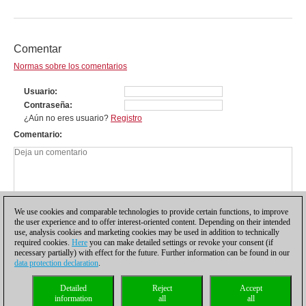
Comentar
Normas sobre los comentarios
Usuario
Contraseña
¿Aún no eres usuario?
Registro
Comentario
We use cookies and comparable technologies to provide certain functions, to improve
the user experience and to offer interest-oriented content. Depending on their intended
use, analysis cookies and marketing cookies may be used in addition to technically
required cookies.
Here
you can make detailed settings or revoke your consent (if
necessary partially) with effect for the future. Further information can be found in our
data protection declaration
.
Política de privacidad
|
Pie de imprenta
|
Para contactar
|
Cookies Management
|
Detailed
Reject
Accept
Licencias
|
Compliance Hotline
|
Inicio
information
all
all