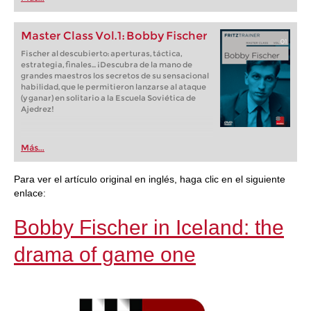
playing at a tournament level: with FRITZ, you can
train more efficiently, intelligently and with a
more personalised approach than ever before.
Master Class Vol.1: Bobby Fischer
Fischer al descubierto: aperturas, táctica,
estrategia, finales... ¡Descubra de la mano de
grandes maestros los secretos de su sensacional
habilidad, que le permitieron lanzarse al ataque
(y ganar) en solitario a la Escuela Soviética de
Ajedrez!
Más...
Para ver el artículo original en inglés, haga clic en el siguiente
enlace:
Bobby Fischer in Iceland: the
drama of game one