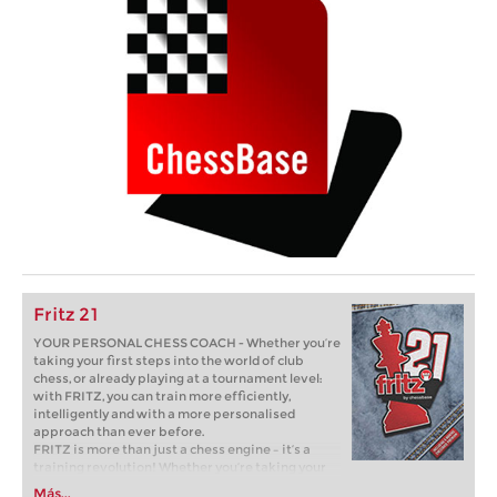
Fritz 21
YOUR PERSONAL CHESS COACH - Whether you’re
taking your first steps into the world of club
chess, or already playing at a tournament level:
with FRITZ, you can train more efficiently,
intelligently and with a more personalised
approach than ever before.
FRITZ is more than just a chess engine – it’s a
training revolution! Whether you’re taking your
first steps into the world of club chess, or already
Más...