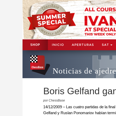
INICIO
APERTURAS
SAT
SHOP
Noticias de ajedr
Boris Gelfand ga
por ChessBase
14/12/2009 – Las cuatro partidas de la fin
Gelfand y Ruslan Ponomariov habían termin