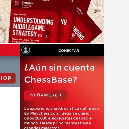
CONECTAR
¿Aún sin cuenta
ChessBase?
HOP
INFÓRMESE >
La experiencia ajedrecística definitiva.
En Playchess.com juegan a diario
unos 20.000 ajedrecistas de todo el
mundo. Desde principiantes hasta
grandes maestros.