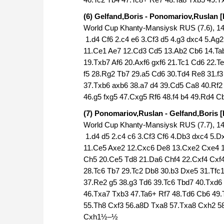
(6) Gelfand,Boris - Ponomariov,Ruslan [
World Cup Khanty-Mansiysk RUS (7.6), 14
1.d4 Cf6 2.c4 e6 3.Cf3 d5 4.g3 dxc4 5.Ag
11.Ce1 Ae7 12.Cd3 Cd5 13.Ab2 Cb6 14.Ta
19.Txb7 Af6 20.Axf6 gxf6 21.Tc1 Cd6 22.
f5 28.Rg2 Tb7 29.a5 Cd6 30.Td4 Re8 31.f
37.Txb6 axb6 38.a7 d4 39.Cd5 Ca8 40.Rf2
46.g5 fxg5 47.Cxg5 Rf6 48.f4 b4 49.Rd4 C
(7) Ponomariov,Ruslan - Gelfand,Boris [
World Cup Khanty-Mansiysk RUS (7.7), 14
1.d4 d5 2.c4 c6 3.Cf3 Cf6 4.Db3 dxc4 5.
11.Ce5 Axe2 12.Cxc6 De8 13.Cxe2 Cxe4 14
Ch5 20.Ce5 Td8 21.Da6 Chf4 22.Cxf4 Cxf
28.Tc6 Tb7 29.Tc2 Db8 30.b3 Dxe5 31.Tfc
37.Re2 g5 38.g3 Td6 39.Tc6 Tbd7 40.Txd6
46.Txa7 Txb3 47.Ta6+ Rf7 48.Td6 Cb6 49.T
55.Th8 Cxf3 56.a8D Txa8 57.Txa8 Cxh2 58
Cxh1½–½