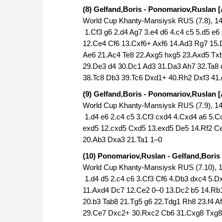
(8) Gelfand,Boris - Ponomariov,Ruslan 
World Cup Khanty-Mansiysk RUS (7.8), 14
1.Cf3 g6 2.d4 Ag7 3.e4 d6 4.c4 c5 5.d5 e
12.Ce4 Cf6 13.Cxf6+ Axf6 14.Ad3 Rg7 15.
Ae6 21.Ac4 Te8 22.Axg5 hxg5 23.Axd5 Tx
29.De3 d4 30.Dc1 Ad3 31.Da3 Ah7 32.Ta8 
38.Tc8 Db3 39.Tc6 Dxd1+ 40.Rh2 Dxf3 41.
(9) Gelfand,Boris - Ponomariov,Ruslan 
World Cup Khanty-Mansiysk RUS (7.9), 14
1.d4 e6 2.c4 c5 3.Cf3 cxd4 4.Cxd4 a6 5.C
exd5 12.cxd5 Cxd5 13.exd5 De5 14.Rf2 Ce
20.Ab3 Dxa3 21.Ta1 1–0
(10) Ponomariov,Ruslan - Gelfand,Boris 
World Cup Khanty-Mansiysk RUS (7.10), 
1.d4 d5 2.c4 c6 3.Cf3 Cf6 4.Db3 dxc4 5.D
11.Axd4 Dc7 12.Ce2 0–0 13.Dc2 b5 14.Rb
20.b3 Tab8 21.Tg5 g6 22.Tdg1 Rh8 23.f4 
29.Ce7 Dxc2+ 30.Rxc2 Cb6 31.Cxg8 Txg8 