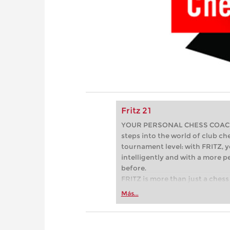
Fritz 21
YOUR PERSONAL CHESS COACH - 
steps into the world of club che
tournament level: with FRITZ, y
intelligently and with a more 
before.
FRITZ is more than just a chess 
Whether you’re taking your firs
Más...
or already playing at a tournam
more efficiently, intelligently
approach than ever before.