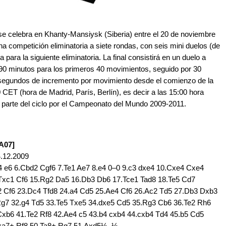
e celebra en Khanty-Mansiysk (Siberia) entre el 20 de noviembre
na competición eliminatoria a siete rondas, con seis mini duelos (de
a para la siguiente eliminatoria. La final consistirá en un duelo a
e 90 minutos para los primeros 40 movimientos, seguido por 30
30 segundos de incremento por movimiento desde el comienzo de la
 CET (hora de Madrid, París, Berlín), es decir a las 15:00 hora
 parte del ciclo por el Campeonato del Mundo 2009-2011.
[A07]
.12.2009
4 e6 6.Cbd2 Cgf6 7.Te1 Ae7 8.e4 0–0 9.c3 dxe4 10.Cxe4 Cxe4
.Txc1 Cf6 15.Rg2 Da5 16.Db3 Db6 17.Tce1 Tad8 18.Te5 Cd7
2 Cf6 23.Dc4 Tfd8 24.a4 Cd5 25.Ae4 Cf6 26.Ac2 Td5 27.Db3 Dxb3
Rg7 32.g4 Td5 33.Te5 Txe5 34.dxe5 Cd5 35.Rg3 Cb6 36.Te2 Rh6
Cxb6 41.Te2 Rf8 42.Ae4 c5 43.b4 cxb4 44.cxb4 Td4 45.b5 Cd5
Txa7+ Rf8 50.Ta8+ Rg7 51.Axd5½–½