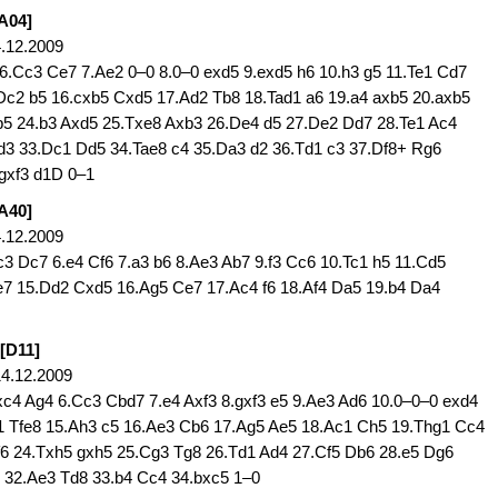
[A04]
.12.2009
6 6.Cc3 Ce7 7.Ae2 0–0 8.0–0 exd5 9.exd5 h6 10.h3 g5 11.Te1 Cd7
Dc2 b5 16.cxb5 Cxd5 17.Ad2 Tb8 18.Tad1 a6 19.a4 axb5 20.axb5
b5 24.b3 Axd5 25.Txe8 Axb3 26.De4 d5 27.De2 Dd7 28.Te1 Ac4
d3 33.Dc1 Dd5 34.Tae8 c4 35.Da3 d2 36.Td1 c3 37.Df8+ Rg6
gxf3 d1D 0–1
[A40]
.12.2009
c3 Dc7 6.e4 Cf6 7.a3 b6 8.Ae3 Ab7 9.f3 Cc6 10.Tc1 h5 11.Cd5
7 15.Dd2 Cxd5 16.Ag5 Ce7 17.Ac4 f6 18.Af4 Da5 19.b4 Da4
[D11]
14.12.2009
xc4 Ag4 6.Cc3 Cbd7 7.e4 Axf3 8.gxf3 e5 9.Ae3 Ad6 10.0–0–0 exd4
1 Tfe8 15.Ah3 c5 16.Ae3 Cb6 17.Ag5 Ae5 18.Ac1 Ch5 19.Thg1 Cc4
Af6 24.Txh5 gxh5 25.Cg3 Tg8 26.Td1 Ad4 27.Cf5 Db6 28.e5 Dg6
32.Ae3 Td8 33.b4 Cc4 34.bxc5 1–0