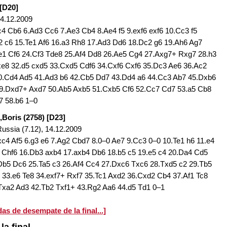
[D20]
4.12.2009
c4 Cb6 6.Ad3 Cc6 7.Ae3 Cb4 8.Ae4 f5 9.exf6 exf6 10.Cc3 f5
2 c6 15.Te1 Af6 16.a3 Rh8 17.Ad3 Dd6 18.Dc2 g6 19.Ah6 Ag7
e1 Cf6 24.Cf3 Tde8 25.Af4 Dd8 26.Ae5 Cg4 27.Axg7+ Rxg7 28.h3
e8 32.d5 cxd5 33.Cxd5 Cdf6 34.Cxf6 Cxf6 35.Dc3 Ae6 36.Ac2
0.Cd4 Ad5 41.Ad3 b6 42.Cb5 Dd7 43.Dd4 a6 44.Cc3 Ab7 45.Dxb6
49.Dxd7+ Axd7 50.Ab5 Axb5 51.Cxb5 Cf6 52.Cc7 Cd7 53.a5 Cb8
7 58.b6 1–0
,Boris (2758) [D23]
ssia (7.12), 14.12.2009
xc4 Af5 6.g3 e6 7.Ag2 Cbd7 8.0–0 Ae7 9.Cc3 0–0 10.Te1 h6 11.e4
2 Chf6 16.Db3 axb4 17.axb4 Db6 18.b5 c5 19.e5 c4 20.Da4 Cd5
Db5 Dc6 25.Ta5 c3 26.Af4 Cc4 27.Dxc6 Txc6 28.Txd5 c2 29.Tb5
33.e6 Te8 34.exf7+ Rxf7 35.Tc1 Axd2 36.Cxd2 Cb4 37.Af1 Tc8
Txa2 Ad3 42.Tb2 Txf1+ 43.Rg2 Aa6 44.d5 Td1 0–1
das de desempate de la final...]