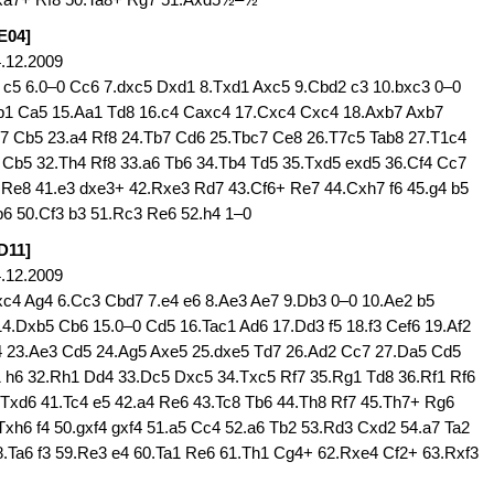
E04]
.12.2009
2 c5 6.0–0 Cc6 7.dxc5 Dxd1 8.Txd1 Axc5 9.Cbd2 c3 10.bxc3 0–0
b1 Ca5 15.Aa1 Td8 16.c4 Caxc4 17.Cxc4 Cxc4 18.Axb7 Axb7
Te7 Cb5 23.a4 Rf8 24.Tb7 Cd6 25.Tbc7 Ce8 26.T7c5 Tab8 27.T1c4
3 Cb5 32.Th4 Rf8 33.a6 Tb6 34.Tb4 Td5 35.Txd5 exd5 36.Cf4 Cc7
 Re8 41.e3 dxe3+ 42.Rxe3 Rd7 43.Cf6+ Re7 44.Cxh7 f6 45.g4 b5
b6 50.Cf3 b3 51.Rc3 Re6 52.h4 1–0
D11]
.12.2009
Dxc4 Ag4 6.Cc3 Cbd7 7.e4 e6 8.Ae3 Ae7 9.Db3 0–0 10.Ae2 b5
.Dxb5 Cb6 15.0–0 Cd5 16.Tac1 Ad6 17.Dd3 f5 18.f3 Cef6 19.Af2
4 23.Ae3 Cd5 24.Ag5 Axe5 25.dxe5 Td7 26.Ad2 Cc7 27.Da5 Cd5
1 h6 32.Rh1 Dd4 33.Dc5 Dxc5 34.Txc5 Rf7 35.Rg1 Td8 36.Rf1 Rf6
 Txd6 41.Tc4 e5 42.a4 Re6 43.Tc8 Tb6 44.Th8 Rf7 45.Th7+ Rg6
xh6 f4 50.gxf4 gxf4 51.a5 Cc4 52.a6 Tb2 53.Rd3 Cxd2 54.a7 Ta2
.Ta6 f3 59.Re3 e4 60.Ta1 Re6 61.Th1 Cg4+ 62.Rxe4 Cf2+ 63.Rxf3