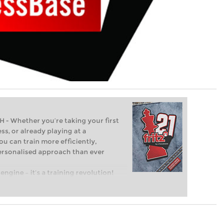
Whether you’re taking your first
ss, or already playing at a
ou can train more efficiently,
personalised approach than ever
engine – it’s a training revolution!
t steps into the world of club chess,
ent level: with FRITZ, you can train
 and with a more personalised