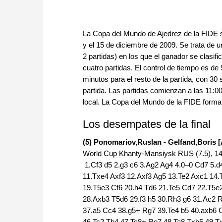
La Copa del Mundo de Ajedrez de la FIDE s
y el 15 de diciembre de 2009. Se trata de u
2 partidas) en los que el ganador se clasific
cuatro partidas. El control de tiempo es d
minutos para el resto de la partida, con 
partida. Las partidas comienzan a las 11:00
local. La Copa del Mundo de la FIDE forma
Los desempates de la final
(5) Ponomariov,Ruslan - Gelfand,Boris 
World Cup Khanty-Mansiysk RUS (7.5), 14
1.Cf3 d5 2.g3 c6 3.Ag2 Ag4 4.0–0 Cd7 5.d
11.Txe4 Axf3 12.Axf3 Ag5 13.Te2 Axc1 14
19.T5e3 Cf6 20.h4 Td6 21.Te5 Cd7 22.T5e
28.Axb3 T5d6 29.f3 h5 30.Rh3 g6 31.Ac2 
37.a5 Cc4 38.g5+ Rg7 39.Te4 b5 40.axb6 
46.Tc2 Tb4 47.Tc8+ Re7 48.Ta8 Txb5 49.