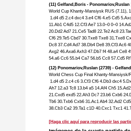
(11) Gelfand,Boris - Ponomariov,Ruslan 
World Cup Khanty-Mansiysk RUS (7.11), 1
1.d4 d5 2.c4 dxc4 3.e4 Cf6 4.e5 Cd5 5.Ax
11.Ab1 C4d5 12.Cf3 Ae7 13.0–0 0–0 14.Ad
20.Dd2 Ad7 21.Ce5 Tad8 22.Te2 Ac8 23.Ta
Cf6 29.Te5 Cbd7 30.Txe8 Txe8 31.Txe8 Cx
Dc8 37.Cd4 Ad7 38.Db4 De8 39.Cf3 Ac6 4
Axg2 46.Axa6 Axh3 47.Db7 f4 48.a4 Ce8 
54.a6 Cc6 55.b4 Ca7 56.b5 Cc8 57.Cd5 Rf
(12) Ponomariov,Ruslan (2739) - Gelfand
World Chess Cup Final Khanty-Mansiysk/Ru
1.d4 d5 2.c4 c6 3.Cf3 Cf6 4.Db3 dxc4 5.D
Ah7 12.a3 Tc8 13.b4 a5 14.Af4 Ch5 15.Ad
21.Cxd5 exd5 22.Ah3 Dc7 23.b6 Cxb6 24.
Tb6 30.Txb6 Cxb6 31.Ac1 Ab4 32.Ad2 Cd5 
38.Cb3 Ca2 39.Ta1 c1D 40.Cxc1 Txc1 41.
[Haga clic aquí para reproducir las parti