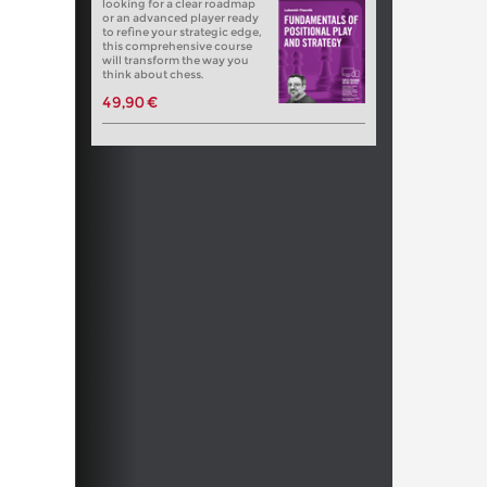
looking for a clear roadmap
or an advanced player ready
to refine your strategic edge,
this comprehensive course
will transform the way you
think about chess.
49,90 €