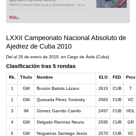
approach than ever before.
FRITZ is more than just a chess engine – it’s a
training revolution! Whether you’re taking your
first steps into the world of club chess, or already
Más...
playing at a tournament level: with FRITZ, you can
train more efficiently, intelligently and with a
more personalised approach than ever before.
LXXII Campeonato Nacional Absoluto de
Ajedrez de Cuba 2010
Del al 25 de enero de 2010, en Ciego de Ávila (Cuba)
Clasificación tras 5 rondas
Rk.
Título
Nombre
ELO
FED
Prov
1
GM
Bruzón Batista Lázaro
2615
CUB
T
1
GM
Quesada Pérez Yuniesky
2565
CUB
VC
3
IM
Gómez Garrido Camilo
2497
CUB
HOL
4
GM
Delgado Ramírez Neuris
2595
CUB
GR
5
GM
Nogueiras Santiago Jesús
2570
CUB
VC