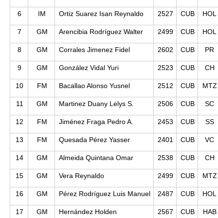
6
IM
Ortiz Suarez Isan Reynaldo
2527
CUB
HOL
7
GM
Arencibia Rodríguez Walter
2499
CUB
HOL
8
GM
Corrales Jimenez Fidel
2602
CUB
PR
9
GM
González Vidal Yuri
2523
CUB
CH
10
FM
Bacallao Alonso Yusnel
2512
CUB
MTZ
11
GM
Martinez Duany Lelys S.
2506
CUB
SC
12
FM
Jiménez Fraga Pedro A.
2453
CUB
SS
13
FM
Quesada Pérez Yasser
2401
CUB
VC
14
GM
Almeida Quintana Omar
2538
CUB
CH
15
GM
Vera Reynaldo
2499
CUB
MTZ
16
GM
Pérez Rodríguez Luis Manuel
2487
CUB
HOL
17
GM
Hernández Holden
2567
CUB
HAB