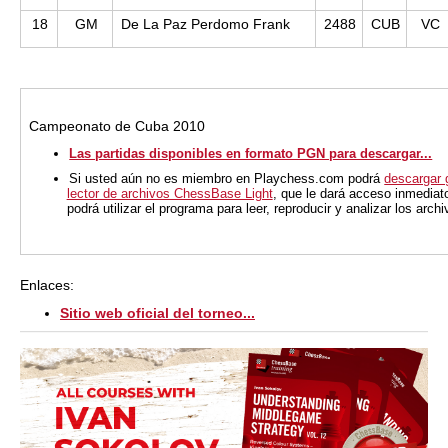
18
GM
De La Paz Perdomo Frank
2488
CUB
VC
Campeonato de Cuba 2010
Las partidas disponibles en formato PGN para descargar...
Si usted aún no es miembro en Playchess.com podrá
descargar 
lector de archivos ChessBase Light
, que le dará acceso inmediat
podrá utilizar el programa para leer, reproducir y analizar los arc
Enlaces:
Sitio web oficial del torneo...