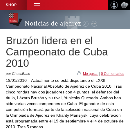
SHOP
TOGGLE
NAVIGATION
Noticias de ajedrez
Bruzón lidera en el
Campeonato de Cuba
2010
por ChessBase
Me gusta!
|
0 Comentarios
19/01/2010 – Actualmente se está disputando el LXXII
Campeonato Nacional Absoluto de Ajedrez de Cuba 2010. Tras
cinco rondas hay dos jugadores con 4 puntos: el defensor del
título, Lázaro Bruzón y su rival, Yuniesky Quesada. Ambos han
sido varias veces campeones de Cuba. El ganador de esta
competición formará parte de la selección nacional de Cuba en
la Olimpiada de Ajedrez en Khanty Mansiysk, cuya celebración
está programada entre el 19 de septiembre y el 4 de octubre de
2010. Tras 5 rondas...