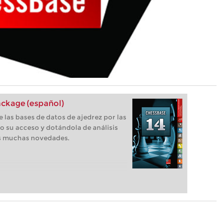
ckage (español)
 las bases de datos de ajedrez por las
o su acceso y dotándola de análisis
as muchas novedades.