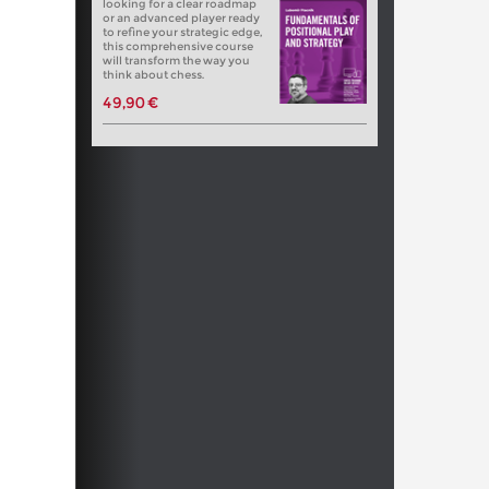
looking for a clear roadmap
or an advanced player ready
to refine your strategic edge,
this comprehensive course
will transform the way you
think about chess.
49,90 €