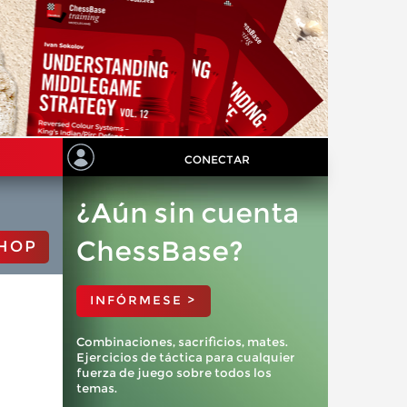
CONECTAR
¿Aún sin cuenta
ChessBase?
HOP
INFÓRMESE >
Combinaciones, sacrificios, mates.
Ejercicios de táctica para cualquier
fuerza de juego sobre todos los
temas.