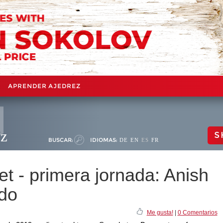
APRENDER AJEDREZ
ez
S
BUSCAR:
IDIOMAS:
DE
EN
ES
FR
t - primera jornada: Anish
do
Me gusta!
|
0 Comentarios