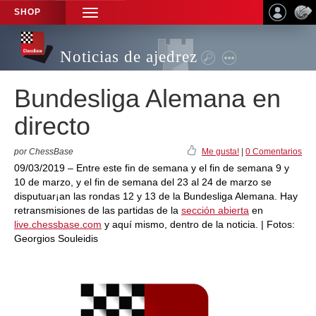
SHOP
TOGGLE
NAVIGATION
Noticias de ajedrez
Bundesliga Alemana en
directo
por ChessBase
Me gusta!
|
0 Comentarios
09/03/2019 – Entre este fin de semana y el fin de semana 9 y
10 de marzo, y el fin de semana del 23 al 24 de marzo se
disputuar¡an las rondas 12 y 13 de la Bundesliga Alemana. Hay
retransmisiones de las partidas de la
sección abierta
en
live.chessbase.com
y aquí mismo, dentro de la noticia. | Fotos:
Georgios Souleidis