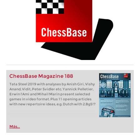
ChessBase Magazine 188
Tata Steel 2019 with analyses by Anish Giri, Vishy
Anand, Vidit, Peter Svidler etc. Yannick Pelletier,
Erwin l'Ami and Mihail Marin present selected
games in video format. Plus 11 opening articles
with new repertoire ideas, e.g. Dutch with 2.Bg5!?
Más...