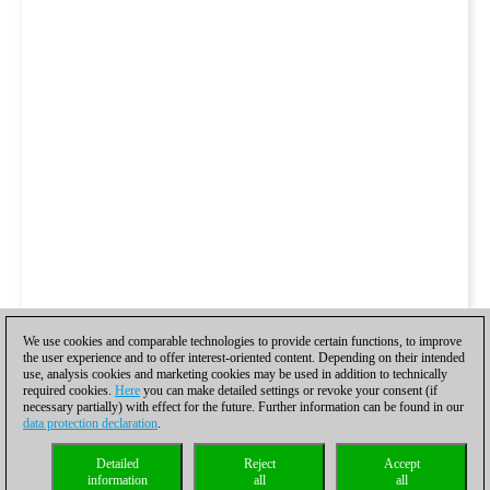
We use cookies and comparable technologies to provide certain functions, to improve
the user experience and to offer interest-oriented content. Depending on their intended
use, analysis cookies and marketing cookies may be used in addition to technically
required cookies.
Here
you can make detailed settings or revoke your consent (if
necessary partially) with effect for the future. Further information can be found in our
data protection declaration
.
Detailed
Reject
Accept
information
all
all