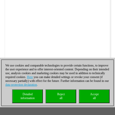
We use cookies and comparable technologies to provide certain functions, to improve
the user experience and to offer interest-oriented content. Depending on their intended
use, analysis cookies and marketing cookies may be used in addition to technically
required cookies.
Here
you can make detailed settings or revoke your consent (if
necessary partially) with effect for the future. Further information can be found in our
data protection declaration
.
Detailed
Reject
Accept
information
all
all