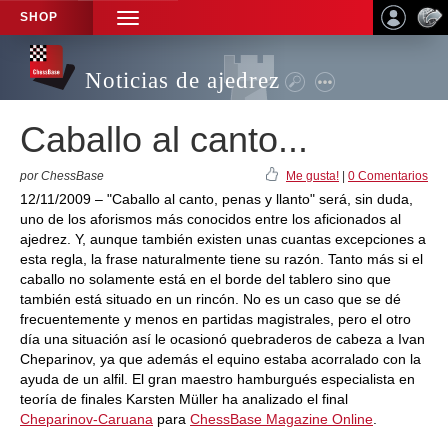
SHOP
TOGGLE
NAVIGATION
Noticias de ajedrez
Caballo al canto...
por ChessBase
Me gusta!
|
0 Comentarios
12/11/2009 – "Caballo al canto, penas y llanto" será, sin duda,
uno de los aforismos más conocidos entre los aficionados al
ajedrez. Y, aunque también existen unas cuantas excepciones a
esta regla, la frase naturalmente tiene su razón. Tanto más si el
caballo no solamente está en el borde del tablero sino que
también está situado en un rincón. No es un caso que se dé
frecuentemente y menos en partidas magistrales, pero el otro
día una situación así le ocasionó quebraderos de cabeza a Ivan
Cheparinov, ya que además el equino estaba acorralado con la
ayuda de un alfil. El gran maestro hamburgués especialista en
teoría de finales Karsten Müller ha analizado el final
Cheparinov-Caruana
para
ChessBase Magazine Online
.