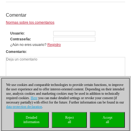
Comentar
Normas sobre los comentarios
Usuario
Contraseña
¿Aún no eres usuario?
Registro
Comentario
We use cookies and comparable technologies to provide certain functions, to improve
the user experience and to offer interest-oriented content. Depending on their intended
use, analysis cookies and marketing cookies may be used in addition to technically
required cookies.
Here
you can make detailed settings or revoke your consent (if
necessary partially) with effect for the future. Further information can be found in our
data protection declaration
.
Política de privacidad
|
Pie de imprenta
|
Para contactar
|
Cookies Management
|
Detailed
Reject
Accept
Licencias
|
Compliance Hotline
|
Inicio
information
all
all
© 2017 ChessBase GmbH | Osterbekstraße 90a | 22083 Hamburgo | Alemania
coldest news