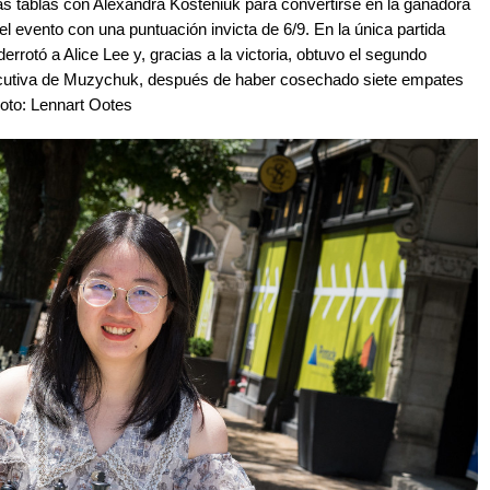
as tablas con Alexandra Kosteniuk para convertirse en la ganadora
el evento con una puntuación invicta de 6/9. En la única partida
errotó a Alice Lee y, gracias a la victoria, obtuvo el segundo
secutiva de Muzychuk, después de haber cosechado siete empates
Foto: Lennart Ootes