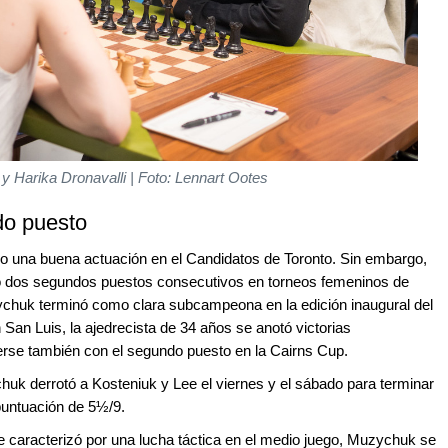
y Harika Dronavalli | Foto: Lennart Ootes
do puesto
o una buena actuación en el Candidatos de Toronto. Sin embargo,
do dos segundos puestos consecutivos en torneos femeninos de
zychuk terminó como clara subcampeona en la edición inaugural del
an Luis, la ajedrecista de 34 años se anotó victorias
erse también con el segundo puesto en la Cairns Cup.
uk derrotó a Kosteniuk y Lee el viernes y el sábado para terminar
puntuación de 5½/9.
e caracterizó por una lucha táctica en el medio juego, Muzychuk se