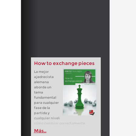
How to exchange pieces
La mejor
ajedrecista
alemana
aborda un
tema
fundamental
para cualquier
fase de la
partida y
cualquier nivel:
cómo cambiar correctamente.
Más...