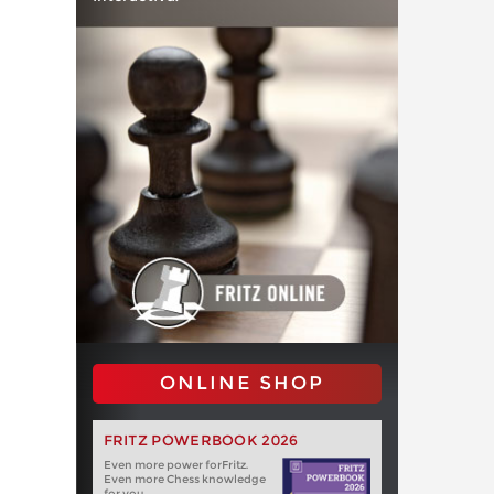
ONLINE SHOP
FRITZ POWERBOOK 2026
Even more power forFritz.
Even more Chess knowledge
for you.