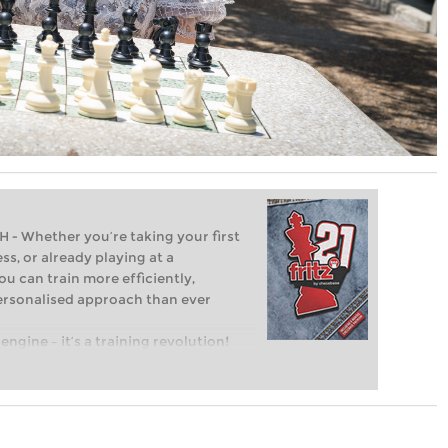
Whether you’re taking your first
ss, or already playing at a
ou can train more efficiently,
personalised approach than ever
engine – it’s a training revolution!
t steps into the world of club chess,
ent level: with FRITZ, you can train
 and with a more personalised