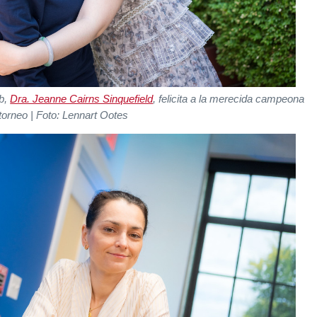
ub,
Dra. Jeanne Cairns Sinquefield
, felicita a la merecida campeona
 torneo | Foto: Lennart Ootes