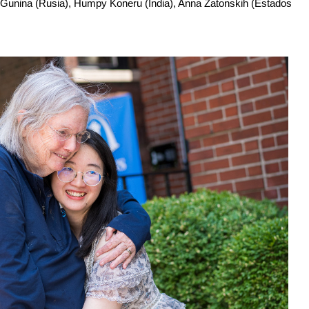
na Gunina (Rusia), Humpy Koneru (India), Anna Zatonskih (Estados