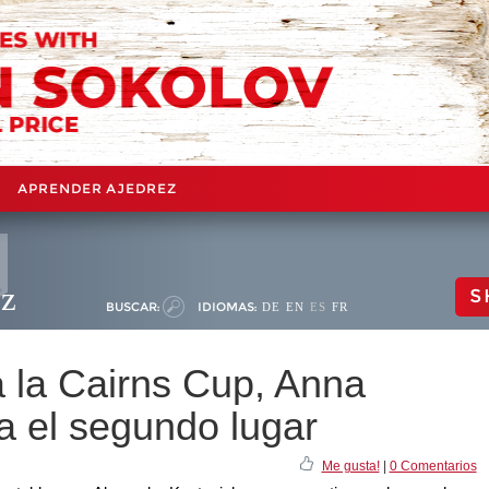
APRENDER AJEDREZ
ez
S
BUSCAR:
IDIOMAS:
DE
EN
ES
FR
 la Cairns Cup, Anna
 el segundo lugar
Me gusta!
|
0 Comentarios