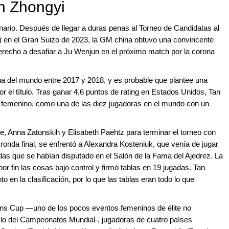
n Zhongyi
nario. Después de llegar a duras penas al Torneo de Candidatas al
e) en el Gran Suizo de 2023, la GM china obtuvo una convincente
derecho a desafiar a Ju Wenjun en el próximo match por la corona
a del mundo entre 2017 y 2018, y es probable que plantee una
or el título. Tras ganar 4,6 puntos de rating en Estados Unidos, Tan
ngs femenino, como una de las diez jugadoras en el mundo con un
e, Anna Zatonskih y Elisabeth Paehtz para terminar el torneo con
 ronda final, se enfrentó a Alexandra Kosteniuk, que venía de jugar
ndas que se habían disputado en el Salón de la Fama del Ajedrez. La
or fin las cosas bajo control y firmó tablas en 19 jugadas. Tan
o en la clasificación, por lo que las tablas eran todo lo que
.
irns Cup —uno de los pocos eventos femeninos de élite no
clo del Campeonatos Mundial-, jugadoras de cuatro países