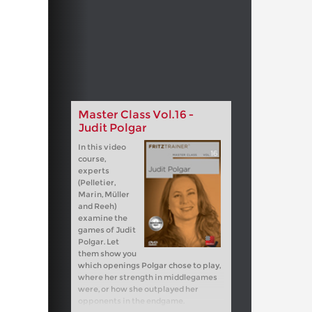
Master Class Vol.16 -
Judit Polgar
In this video
course,
experts
(Pelletier,
Marin, Müller
and Reeh)
examine the
games of Judit
Polgar. Let
them show you
which openings Polgar chose to play,
where her strength in middlegames
were, or how she outplayed her
opponents in the endgame.