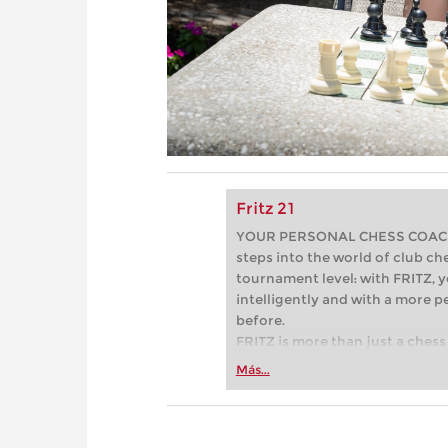
Fritz 21
YOUR PERSONAL CHESS COACH - 
steps into the world of club che
tournament level: with FRITZ, y
intelligently and with a more 
before.
FRITZ is more than just a chess 
Whether you’re taking your firs
Más...
or already playing at a tournam
more efficiently, intelligently
approach than ever before.