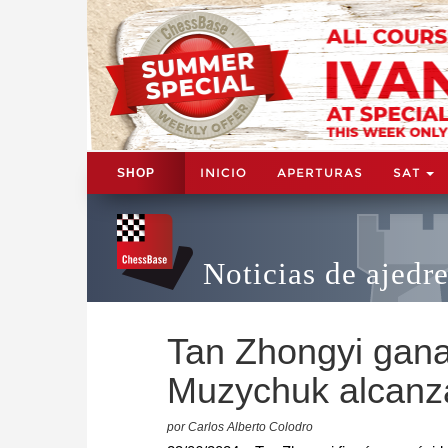
INICIO
APERTURAS
SAT
SHOP
Noticias de ajedr
Tan Zhongyi gana
Muzychuk alcanza
por Carlos Alberto Colodro