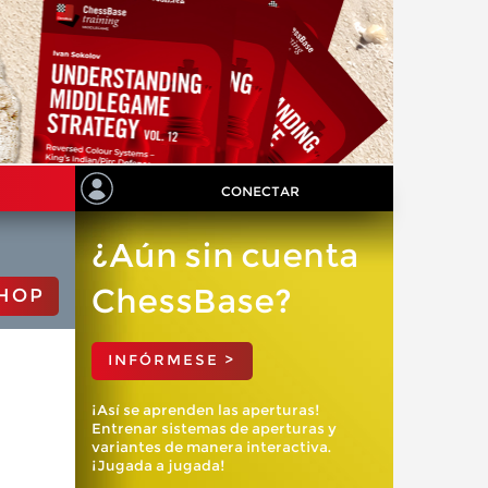
CONECTAR
¿Aún sin cuenta
ChessBase?
HOP
INFÓRMESE >
¡Así se aprenden las aperturas!
Entrenar sistemas de aperturas y
variantes de manera interactiva.
¡Jugada a jugada!