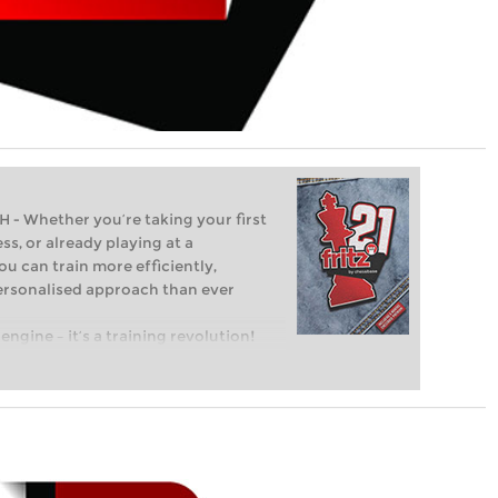
Whether you’re taking your first
ss, or already playing at a
ou can train more efficiently,
personalised approach than ever
engine – it’s a training revolution!
t steps into the world of club chess,
ent level: with FRITZ, you can train
 and with a more personalised