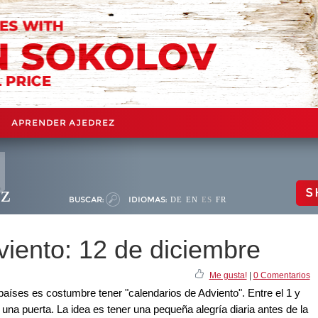
APRENDER AJEDREZ
ez
S
BUSCAR:
IDIOMAS:
DE
EN
ES
FR
viento: 12 de diciembre
Me gusta!
|
0 Comentarios
aíses es costumbre tener "calendarios de Adviento". Entre el 1 y
 una puerta. La idea es tener una pequeña alegría diaria antes de la