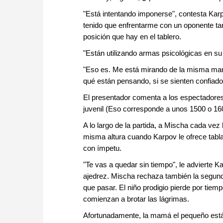
"Está intentando imponerse", contesta Kar
tenido que enfrentarme con un oponente ta
posición que hay en el tablero.
"Están utilizando armas psicológicas en su
"Eso es. Me está mirando de la misma mane
qué están pensando, si se sienten confiado
El presentador comenta a los espectadores
juvenil (Eso corresponde a unos 1500 o 16
A lo largo de la partida, a Mischa cada vez
misma altura cuando Karpov le ofrece tabla
con ímpetu.
"Te vas a quedar sin tiempo", le advierte Ka
ajedrez. Mischa rechaza también la segunda
que pasar. El niño prodigio pierde por tiem
comienzan a brotar las lágrimas.
Afortunadamente, la mamá el pequeño está 