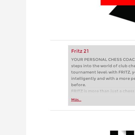
Fritz 21
YOUR PERSONAL CHESS COACH - 
steps into the world of club che
tournament level: with FRITZ, y
intelligently and with a more 
before.
FRITZ is more than just a chess 
Whether you’re taking your firs
Más...
or already playing at a tournam
more efficiently, intelligently
approach than ever before.