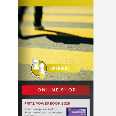
ONLINE SHOP
FRITZ POWERBOOK 2026
Even more power forFritz.
Even more Chess knowledge
for you.