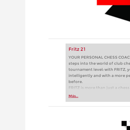
Fritz 21
YOUR PERSONAL CHESS COACH - 
steps into the world of club che
tournament level: with FRITZ, y
intelligently and with a more 
before.
FRITZ is more than just a chess 
Whether you’re taking your firs
Más...
or already playing at a tournam
more efficiently, intelligently
approach than ever before.