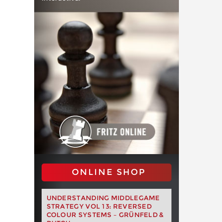
ONLINE SHOP
UNDERSTANDING MIDDLEGAME
STRATEGY VOL 13: REVERSED
COLOUR SYSTEMS – GRÜNFELD &