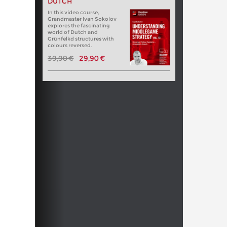
DUTCH
In this video course,
Grandmaster Ivan Sokolov
explores the fascinating
world of Dutch and
Grünfelkd structures with
colours reversed.
39,90 €
29,90 €