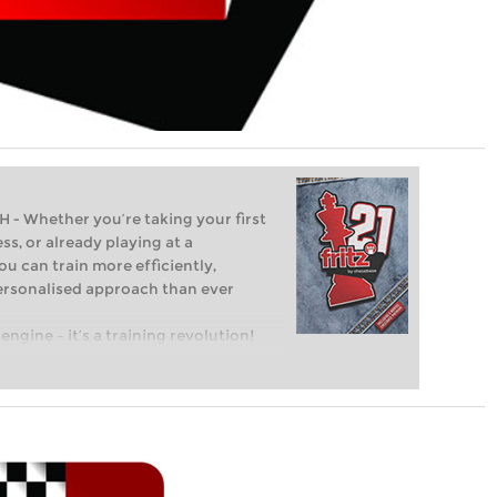
Whether you’re taking your first
ss, or already playing at a
ou can train more efficiently,
personalised approach than ever
engine – it’s a training revolution!
t steps into the world of club chess,
ent level: with FRITZ, you can train
 and with a more personalised