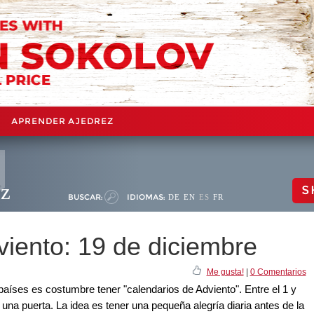
APRENDER AJEDREZ
ez
S
BUSCAR:
IDIOMAS:
DE
EN
ES
FR
viento: 19 de diciembre
Me gusta!
|
0 Comentarios
aíses es costumbre tener "calendarios de Adviento". Entre el 1 y
 una puerta. La idea es tener una pequeña alegría diaria antes de la