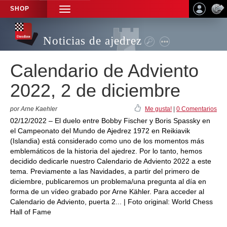
SHOP
TOGGLE
NAVIGATION
Noticias de ajedrez
Calendario de Adviento
2022, 2 de diciembre
por Arne Kaehler
Me gusta!
|
0 Comentarios
02/12/2022 – El duelo entre Bobby Fischer y Boris Spassky en
el Campeonato del Mundo de Ajedrez 1972 en Reikiavik
(Islandia) está considerado como uno de los momentos más
emblemáticos de la historia del ajedrez. Por lo tanto, hemos
decidido dedicarle nuestro Calendario de Adviento 2022 a este
tema. Previamente a las Navidades, a partir del primero de
diciembre, publicaremos un problema/una pregunta al día en
forma de un vídeo grabado por Arne Kähler. Para acceder al
Calendario de Adviento, puerta 2... | Foto original: World Chess
Hall of Fame