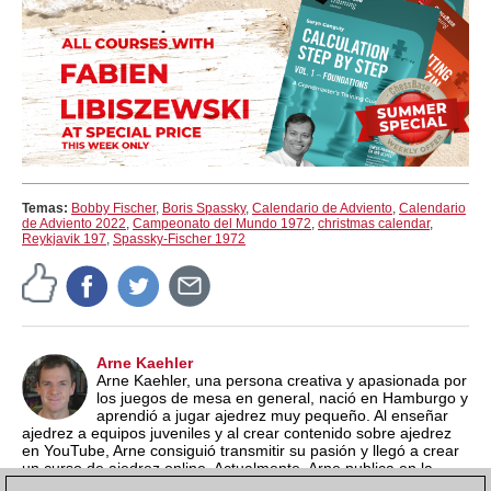
Temas:
Bobby Fischer
,
Boris Spassky
,
Calendario de Adviento
,
Calendario
de Adviento 2022
,
Campeonato del Mundo 1972
,
christmas calendar
,
Reykjavik 197
,
Spassky-Fischer 1972
Arne Kaehler
Arne Kaehler, una persona creativa y apasionada por
los juegos de mesa en general, nació en Hamburgo y
aprendió a jugar ajedrez muy pequeño. Al enseñar
ajedrez a equipos juveniles y al crear contenido sobre ajedrez
en YouTube, Arne consiguió transmitir su pasión y llegó a crear
un curso de ajedrez online. Actualmente, Arne publica en la
página inglesa de ChessBase, enfocándose en producir