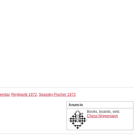
lendar
,
Reykjavik 1972
,
Spassky-Fischer 1972
Anuncio
Books, boards, sets:
Chess Niggemann