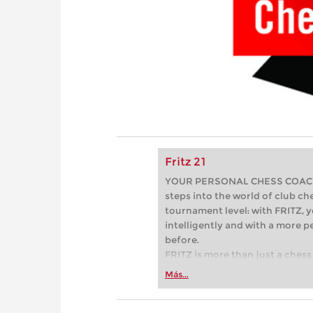
Fritz 21
YOUR PERSONAL CHESS COACH - 
steps into the world of club che
tournament level: with FRITZ, y
intelligently and with a more 
before.
FRITZ is more than just a chess 
Whether you’re taking your firs
Más...
or already playing at a tournam
more efficiently, intelligently