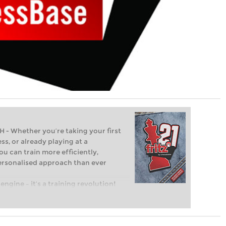
Whether you’re taking your first
ss, or already playing at a
ou can train more efficiently,
personalised approach than ever
engine – it’s a training revolution!
t steps into the world of club chess,
ent level: with FRITZ, you can train
 and with a more personalised