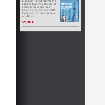
Elisabeth Pähtz presents the
London System, a structured
and ambitious approach
based on the immediate Bf4,
leading to rich and dynamic
positions.
59,90 €