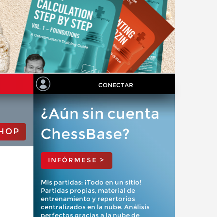
CONECTAR
¿Aún sin cuenta
ChessBase?
HOP
INFÓRMESE >
Mis partidas: ¡Todo en un sitio!
Partidas propias, material de
entrenamiento y repertorios
centralizados en la nube. Análisis
perfectos gracias a la nube de