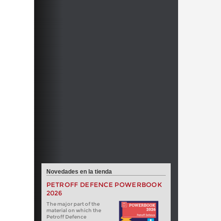
Novedades en la tienda
PETROFF DEFENCE POWERBOOK
2026
The major part of the
material on which the
Petroff Defence