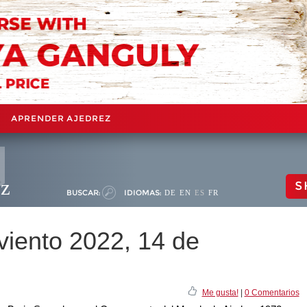
APRENDER AJEDREZ
ez
S
BUSCAR:
IDIOMAS:
DE
EN
ES
FR
viento 2022, 14 de
Me gusta!
|
0 Comentarios