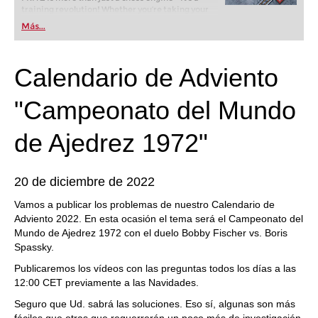
training revolution! Whether you’re taking your
first steps into the world of club chess, or already
Más...
playing at a tournament level: with FRITZ, you can
train more efficiently, intelligently and with a
more personalised approach than ever before.
Calendario de Adviento
"Campeonato del Mundo
de Ajedrez 1972"
20 de diciembre de 2022
Vamos a publicar los problemas de nuestro Calendario de
Adviento 2022. En esta ocasión el tema será el Campeonato del
Mundo de Ajedrez 1972 con el duelo Bobby Fischer vs. Boris
Spassky.
Publicaremos los vídeos con las preguntas todos los días a las
12:00 CET previamente a las Navidades.
Seguro que Ud. sabrá las soluciones. Eso sí, algunas son más