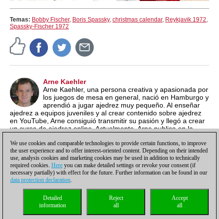
Temas:
Bobby Fischer
,
Boris Spassky
,
christmas calendar
,
Reykjavik 1972
,
Spassky-Fischer 1972
Arne Kaehler
Arne Kaehler, una persona creativa y apasionada por
los juegos de mesa en general, nació en Hamburgo y
aprendió a jugar ajedrez muy pequeño. Al enseñar
ajedrez a equipos juveniles y al crear contenido sobre ajedrez
en YouTube, Arne consiguió transmitir su pasión y llegó a crear
un curso de ajedrez online. Actualmente, Arne publica en la
página inglesa de ChessBase, enfocándose en producir
We use cookies and comparable technologies to provide certain functions, to improve
artículos entretenidos y de promoción.
the user experience and to offer interest-oriented content. Depending on their intended
use, analysis cookies and marketing cookies may be used in addition to technically
required cookies.
Here
you can make detailed settings or revoke your consent (if
necessary partially) with effect for the future. Further information can be found in our
data protection declaration
.
Política de privacidad
|
Pie de imprenta
|
Para contactar
|
Cookies Management
|
Detailed
Reject
Accept
Licencias
|
Compliance Hotline
|
Inicio
information
all
all
© 2017 ChessBase GmbH | Osterbekstraße 90a | 22083 Hamburgo | Alemania
coldest news