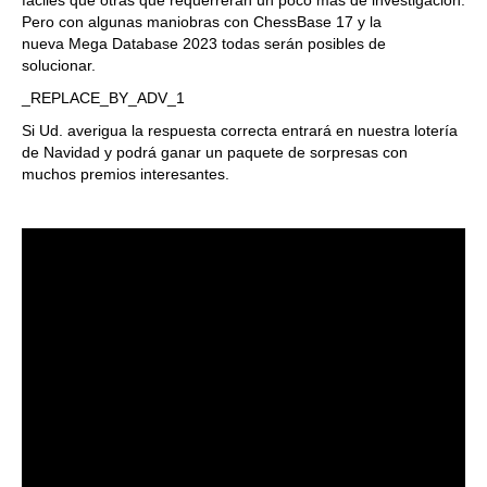
fáciles que otras que requerrerán un poco más de investigación.
Pero con algunas maniobras con ChessBase 17 y la
nueva Mega Database 2023 todas serán posibles de
solucionar.
_REPLACE_BY_ADV_1
Si Ud. averigua la respuesta correcta entrará en nuestra lotería
de Navidad y podrá ganar un paquete de sorpresas con
muchos premios interesantes.