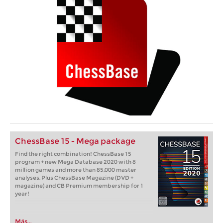
ChessBase 15 - Mega package
Find the right combination! ChessBase 15
program + new Mega Database 2020 with 8
million games and more than 85,000 master
analyses. Plus ChessBase Magazine (DVD +
magazine) and CB Premium membership for 1
year!
Más...