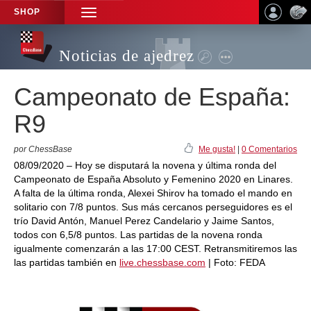
SHOP
TOGGLE
NAVIGATION
Noticias de ajedrez
Campeonato de España:
R9
por ChessBase
Me gusta!
|
0 Comentarios
08/09/2020 – Hoy se disputará la novena y última ronda del
Campeonato de España Absoluto y Femenino 2020 en Linares.
A falta de la última ronda, Alexei Shirov ha tomado el mando en
solitario con 7/8 puntos. Sus más cercanos perseguidores es el
trío David Antón, Manuel Perez Candelario y Jaime Santos,
todos con 6,5/8 puntos. Las partidas de la novena ronda
igualmente comenzarán a las 17:00 CEST. Retransmitiremos las
las partidas también en
live.chessbase.com
| Foto: FEDA