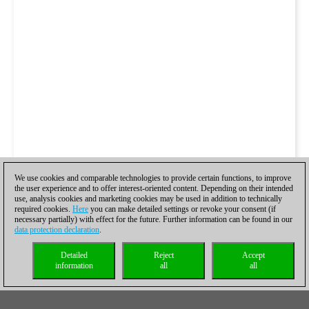
We use cookies and comparable technologies to provide certain functions, to improve
the user experience and to offer interest-oriented content. Depending on their intended
use, analysis cookies and marketing cookies may be used in addition to technically
required cookies.
Here
you can make detailed settings or revoke your consent (if
necessary partially) with effect for the future. Further information can be found in our
data protection declaration
.
Detailed
Reject
Accept
information
all
all