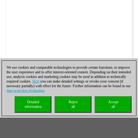
We use cookies and comparable technologies to provide certain functions, to improve
the user experience and to offer interest-oriented content. Depending on their intended
use, analysis cookies and marketing cookies may be used in addition to technically
required cookies.
Here
you can make detailed settings or revoke your consent (if
necessary partially) with effect for the future. Further information can be found in our
data protection declaration
.
Detailed
Reject
Accept
information
all
all