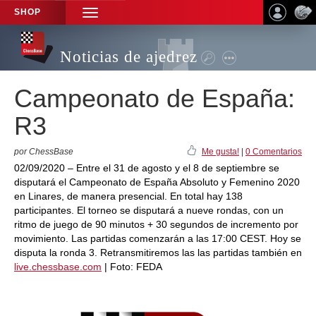
SHOP
TOGGLE
NAVIGATION
Noticias de ajedrez
Campeonato de España:
R3
por ChessBase
Me gusta!
|
0 Comentarios
02/09/2020 – Entre el 31 de agosto y el 8 de septiembre se
disputará el Campeonato de España Absoluto y Femenino 2020
en Linares, de manera presencial. En total hay 138
participantes. El torneo se disputará a nueve rondas, con un
ritmo de juego de 90 minutos + 30 segundos de incremento por
movimiento. Las partidas comenzarán a las 17:00 CEST. Hoy se
disputa la ronda 3. Retransmitiremos las las partidas también en
live.chessbase.com
| Foto: FEDA