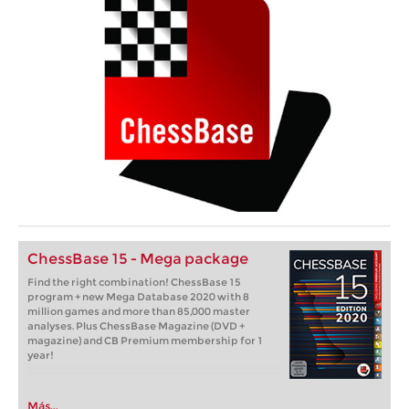
ChessBase 15 - Mega package
Find the right combination! ChessBase 15
program + new Mega Database 2020 with 8
million games and more than 85,000 master
analyses. Plus ChessBase Magazine (DVD +
magazine) and CB Premium membership for 1
year!
Más...