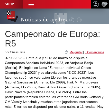
SHOP
TOGGLE
NAVIGATION
Noticias de ajedrez
Campeonato de Europa:
R5
por ChessBase
Me gusta!
|
0 Comentarios
07/03/2023 – Entre el 3 y el 13 de marzo se disputa el
Campeonato Absoluto Individual 2023, en Vrnjacka Banja
(Serbia). En inglés se llama "European Individual Chess
Championship 2023" y se abrevia como "EICC 2023". Los
favoritos según su valoración Elo son los grandes maestros:
Gabriel Sargissian (Armenia, Elo 2699), Haik M. Martirosyan
(Armenia, Elo 2686), David Antón Guijarro (España, Elo 2685),
David Navara (República Checa, Elo 2685). Entre los
participantes también estarán los veteranos GM Boris Gelfand y
GM Vassily Ivanchuk y muchos otros jugadores interesantes
más. El torneo se disputará por sistema suizo, a 11 rondas. Hay