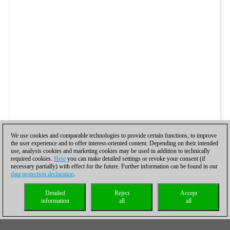
We use cookies and comparable technologies to provide certain functions, to improve
the user experience and to offer interest-oriented content. Depending on their intended
use, analysis cookies and marketing cookies may be used in addition to technically
required cookies.
Here
you can make detailed settings or revoke your consent (if
necessary partially) with effect for the future. Further information can be found in our
data protection declaration
.
Detailed
Reject
Accept
information
all
all