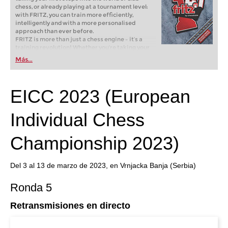
chess, or already playing at a tournament level:
with FRITZ, you can train more efficiently,
intelligently and with a more personalised
approach than ever before.
FRITZ is more than just a chess engine – it’s a
training revolution! Whether you’re taking your
first steps into the world of club chess, or already
Más...
playing at a tournament level: with FRITZ, you can
train more efficiently, intelligently and with a
more personalised approach than ever before.
EICC 2023 (European
Individual Chess
Championship 2023)
Del 3 al 13 de marzo de 2023, en Vrnjacka Banja (Serbia)
Ronda 5
Retransmisiones en directo