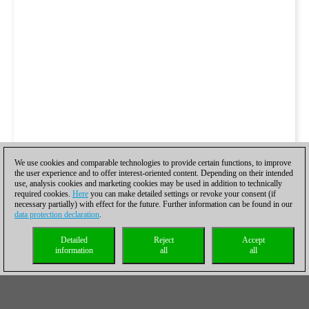
We use cookies and comparable technologies to provide certain functions, to improve
the user experience and to offer interest-oriented content. Depending on their intended
use, analysis cookies and marketing cookies may be used in addition to technically
required cookies.
Here
you can make detailed settings or revoke your consent (if
necessary partially) with effect for the future. Further information can be found in our
data protection declaration
.
Detailed
Reject
Accept
information
all
all