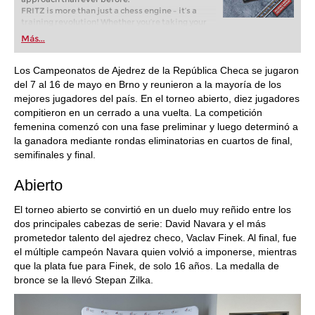
FRITZ is more than just a chess engine – it’s a
training revolution! Whether you’re taking your
first steps into the world of club chess, or already
Más...
playing at a tournament level: with FRITZ, you can
train more efficiently, intelligently and with a
more personalised approach than ever before.
Los Campeonatos de Ajedrez de la República Checa se jugaron
del 7 al 16 de mayo en Brno y reunieron a la mayoría de los
mejores jugadores del país. En el torneo abierto, diez jugadores
compitieron en un cerrado a una vuelta. La competición
femenina comenzó con una fase preliminar y luego determinó a
la ganadora mediante rondas eliminatorias en cuartos de final,
semifinales y final.
Abierto
El torneo abierto se convirtió en un duelo muy reñido entre los
dos principales cabezas de serie: David Navara y el más
prometedor talento del ajedrez checo, Vaclav Finek. Al final, fue
el múltiple campeón Navara quien volvió a imponerse, mientras
que la plata fue para Finek, de solo 16 años. La medalla de
bronce se la llevó Stepan Zilka.