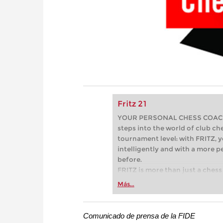
Fritz 21
YOUR PERSONAL CHESS COACH - 
steps into the world of club che
tournament level: with FRITZ, y
intelligently and with a more 
before.
FRITZ is more than just a chess 
Whether you’re taking your firs
Más...
or already playing at a tournam
more efficiently, intelligently
approach than ever before.
Comunicado de prensa de la FIDE