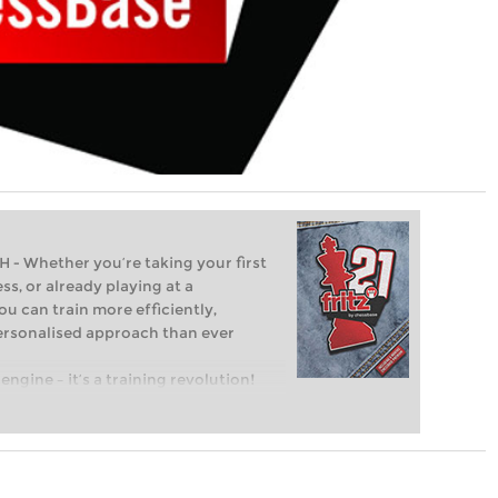
Whether you’re taking your first
ss, or already playing at a
ou can train more efficiently,
personalised approach than ever
engine – it’s a training revolution!
t steps into the world of club chess,
ent level: with FRITZ, you can train
 and with a more personalised