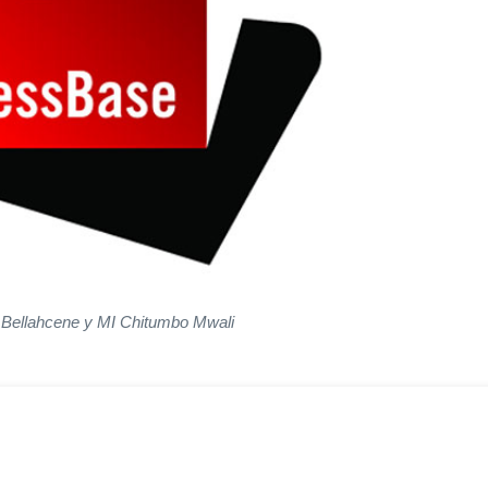
 Bellahcene y MI Chitumbo Mwali