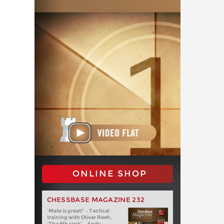
ONLINE SHOP
CHESSBASE MAGAZINE 232
“Mate is great!” – Tactical
training with Oliver Reeh,
“The 8th rank” – Andy