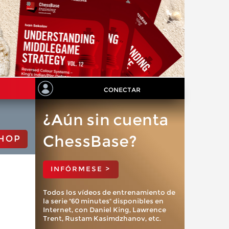
CONECTAR
¿Aún sin cuenta
ChessBase?
HOP
INFÓRMESE >
Todos los vídeos de entrenamiento de
la serie "60 minutes" disponibles en
Internet, con Daniel King, Lawrence
Trent, Rustam Kasimdzhanov, etc.