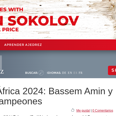
APRENDER AJEDREZ
ez
S
BUSCAR:
IDIOMAS:
DE
EN
ES
FR
frica 2024: Bassem Amin y
campeones
Me gusta!
|
0 Comentarios