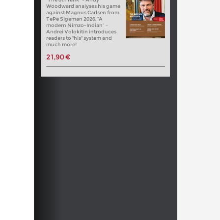
Woodward analyses his game
against Magnus Carlsen from
TePe Sigeman 2026, “A
modern Nimzo-Indian” –
Andrei Volokitin introduces
readers to "his" system and
much more!
21,90 €