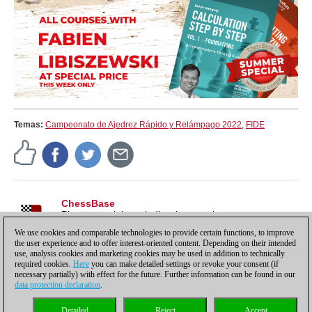
Temas:
Campeonato de Ajedrez Rápido y Relámpago 2022
,
FIDE
ChessBase
Pistas, tutoriales e indicaciones sobre nuestros
productos, para sacarles todo el partido y más.
We use cookies and comparable technologies to provide certain functions, to improve
the user experience and to offer interest-oriented content. Depending on their intended
use, analysis cookies and marketing cookies may be used in addition to technically
required cookies.
Here
you can make detailed settings or revoke your consent (if
necessary partially) with effect for the future. Further information can be found in our
data protection declaration
.
Política de privacidad
|
Pie de imprenta
|
Para contactar
|
Cookies Management
|
Detailed
Reject
Accept