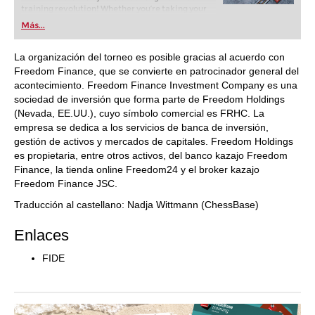
training revolution! Whether you’re taking your
first steps into the world of club chess, or already
Más...
playing at a tournament level: with FRITZ, you can
train more efficiently, intelligently and with a
more personalised approach than ever before.
La organización del torneo es posible gracias al acuerdo con
Freedom Finance, que se convierte en patrocinador general del
acontecimiento. Freedom Finance Investment Company es una
sociedad de inversión que forma parte de Freedom Holdings
(Nevada, EE.UU.), cuyo símbolo comercial es FRHC. La
empresa se dedica a los servicios de banca de inversión,
gestión de activos y mercados de capitales. Freedom Holdings
es propietaria, entre otros activos, del banco kazajo Freedom
Finance, la tienda online Freedom24 y el broker kazajo
Freedom Finance JSC.
Traducción al castellano: Nadja Wittmann (ChessBase)
Enlaces
FIDE