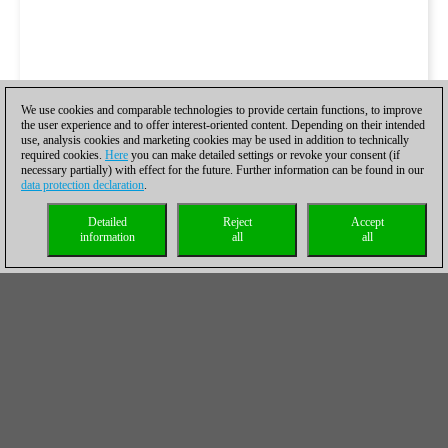
We use cookies and comparable technologies to provide certain functions, to improve
the user experience and to offer interest-oriented content. Depending on their intended
use, analysis cookies and marketing cookies may be used in addition to technically
required cookies.
Here
you can make detailed settings or revoke your consent (if
necessary partially) with effect for the future. Further information can be found in our
data protection declaration
.
Detailed
Reject
Accept
information
all
all