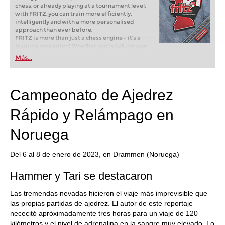
chess, or already playing at a tournament level:
with FRITZ, you can train more efficiently,
intelligently and with a more personalised
approach than ever before.
FRITZ is more than just a chess engine – it’s a
training revolution! Whether you’re taking your
first steps into the world of club chess, or already
Más...
playing at a tournament level: with FRITZ, you can
train more efficiently, intelligently and with a
more personalised approach than ever before.
Campeonato de Ajedrez
Rápido y Relámpago en
Noruega
Del 6 al 8 de enero de 2023, en Drammen (Noruega)
Hammer y Tari se destacaron
Las tremendas nevadas hicieron el viaje más imprevisible que
las propias partidas de ajedrez. El autor de este reportaje
nececitó apróximadamente tres horas para un viaje de 120
kilómetros y el nivel de adrenalina en la sangre muy elevado. Lo