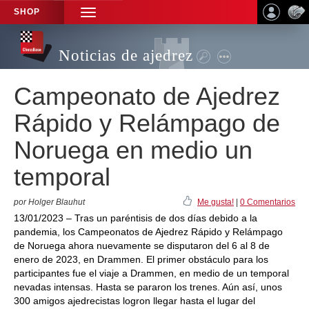
SHOP
TOGGLE
NAVIGATION
Noticias de ajedrez
Campeonato de Ajedrez
Rápido y Relámpago de
Noruega en medio un
temporal
por Holger Blauhut
Me gusta!
|
0 Comentarios
13/01/2023 – Tras un paréntisis de dos días debido a la
pandemia, los Campeonatos de Ajedrez Rápido y Relámpago
de Noruega ahora nuevamente se disputaron del 6 al 8 de
enero de 2023, en Drammen. El primer obstáculo para los
participantes fue el viaje a Drammen, en medio de un temporal
nevadas intensas. Hasta se pararon los trenes. Aún así, unos
300 amigos ajedrecistas logron llegar hasta el lugar del