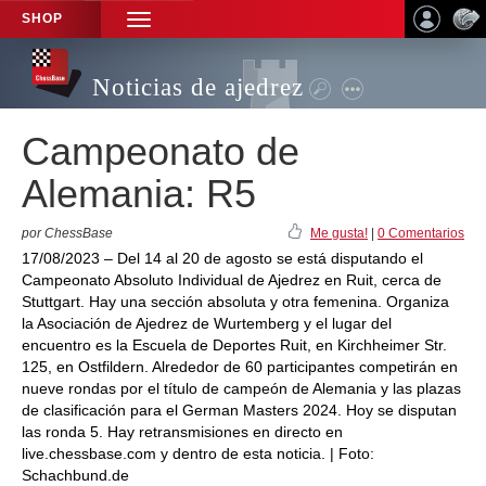
SHOP
TOGGLE
NAVIGATION
Noticias de ajedrez
Campeonato de
Alemania: R5
por ChessBase
Me gusta!
|
0 Comentarios
17/08/2023 – Del 14 al 20 de agosto se está disputando el
Campeonato Absoluto Individual de Ajedrez en Ruit, cerca de
Stuttgart. Hay una sección absoluta y otra femenina. Organiza
la Asociación de Ajedrez de Wurtemberg y el lugar del
encuentro es la Escuela de Deportes Ruit, en Kirchheimer Str.
125, en Ostfildern. Alrededor de 60 participantes competirán en
nueve rondas por el título de campeón de Alemania y las plazas
de clasificación para el German Masters 2024. Hoy se disputan
las ronda 5. Hay retransmisiones en directo en
live.chessbase.com y dentro de esta noticia. | Foto:
Schachbund.de