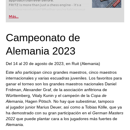
approach than ever before.
FRITZ is more than just a chess engine – it’s a
training revolution! Whether you’re taking your
first steps into the world of club chess, or already
Más...
playing at a tournament level: with FRITZ, you can
train more efficiently, intelligently and with a
more personalised approach than ever before.
Campeonato de
Alemania 2023
Del 14 al 20 de agosto de 2023, en Ruit (Alemania)
Este año participan cinco grandes maestros, cinco maestros
internacionales y varias escuadras juveniles. Los favoritos para
ganar el torneo son los grandes maestros nacionales Daniel
Fridman, Alexander Graf, de la asociación anfitriona de
Württemberg, Vitaly Kunin y el campeón de la
Copa de
Alemania
, Hagen Pötsch. No hay que subestimar, tampoco
al jugador junior Marius Deuer, así como a Tobias Kölle, que ya
ha demostrado con su gran participación en el
German Masters
2022
que puede plantar cara a los jugadores más fuertes de
Alemania.