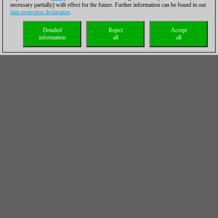
necessary partially) with effect for the future. Further information can be found in our
data protection declaration
.
Detailed
Reject
Accept
information
all
all